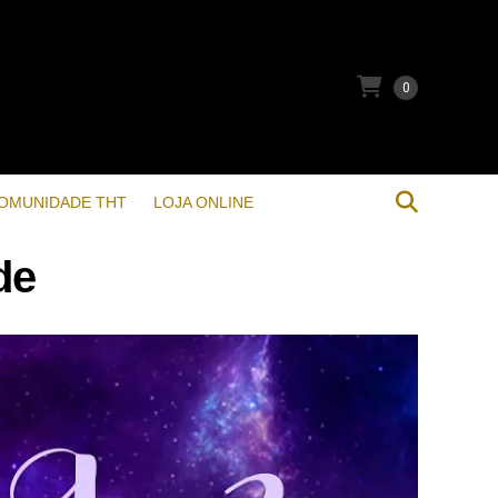
0
OMUNIDADE THT
LOJA ONLINE
de