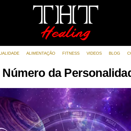
UALIDADE
ALIMENTAÇÃO
FITNESS
VIDEOS
BLOG
C
 Número da Personalida