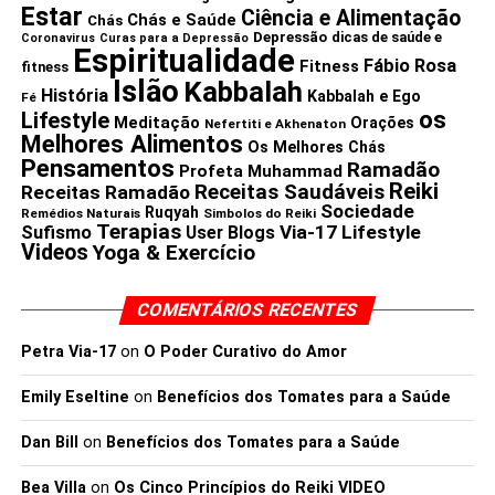
Estar
Ciência e Alimentação
Chás e Saúde
Chás
Está cientificamente provado que comer tomate pode
Depressão
dicas de saúde e
Coronavirus
Curas para a Depressão
Espiritualidade
aumentar o metabolismo lipídico, estimulando a
Fábio Rosa
Fitness
fitness
Islão
Kabbalah
expressão de genes associados à oxidação de ácidos
História
Kabbalah e Ego
Fé
gordos. Ajuda no corte de calorias e a queimar gordura
os
Lifestyle
Meditação
Orações
Nefertiti e Akhenaton
Melhores Alimentos
facilmente.
Os Melhores Chás
Pensamentos
Ramadão
Profeta Muhammad
Reiki
Receitas Saudáveis
Receitas Ramadão
Agora que você já
Sociedade
Ruqyah
Remédios Naturais
Simbolos do Reiki
Terapias
Via-17 Lifestyle
Sufismo
User Blogs
conhece os melhores
Videos
Yoga & Exercício
benefícios de comer
Tomate. faça um favor a
COMENTÁRIOS RECENTES
si mesmo e coma
Petra Via-17
on
O Poder Curativo do Amor
tomates crus ou
Emily Eseltine
on
Benefícios dos Tomates para a Saúde
cozidos para obter o
Dan Bill
on
Benefícios dos Tomates para a Saúde
máximo de benefícios
Bea Villa
on
Os Cinco Princípios do Reiki VIDEO