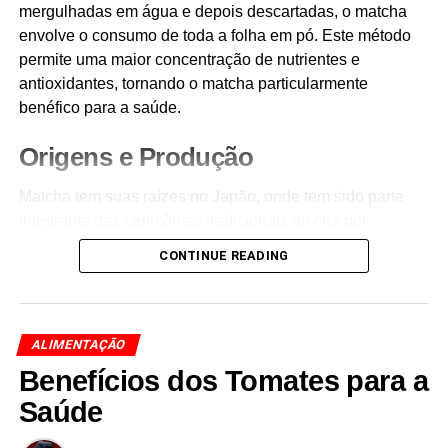
mergulhadas em água e depois descartadas, o matcha
envolve o consumo de toda a folha em pó. Este método
permite uma maior concentração de nutrientes e
antioxidantes, tornando o matcha particularmente
benéfico para a saúde.
Origens e Produção
Matcha tem suas raízes no Japão, onde tem sido parte
integrante das cerimônias tradicionais do chá por
séculos. O processo de produção começa com o
CONTINUE READING
sombreamento das plantas de chá várias semanas antes
da colheita. Este sombreamento aumenta os níveis de
clorofila nas folhas, dando ao matcha a sua cor verde
vibrante e realçando o seu sabor umami devido às
ALIMENTAÇÃO
concentrações mais elevadas do aminoácido L-teanina.
Benefícios dos Tomates para a
Saúde
Após a colheita, as folhas são cozidas no vapor para
evitar a oxidação, depois secas e moídas em um pó fino.