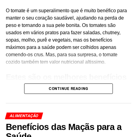
significativamente maior do que o encontrado no chá
verde regular, porque ao consumir matcha, você ingere a
O tomate é um superalimento que é muito benéfico para
folha inteira em vez de apenas uma infusão.
manter o seu coração saudável, ajudando na perda de
peso e tornando a sua pele bonita. Os tomates são
2. Apoia a saúde do coração
usados em vários pratos para fazer saladas, chutney,
sopas, molho, purê e vegetais, mas os benefícios
Pesquisas indicam que o matcha pode promover a saúde
máximos para a saúde podem ser colhidos apenas
do coração, reduzindo os níveis de colesterol e reduzindo
comendo-os crus. Mas, para sua surpresa, o tomate
a pressão arterial. Uma revisão sistemática mostrou que o
cozido também tem valor nutricional altissimo.
consumo de chá verde está associado à diminuição dos
riscos de doenças cardiovasculares. Acredita-se que as
Estes são os melhores benefícios
catequinas presentes em matcha melhoram os perfis
para a saúde de comer tomates:
lipídicos e melhoram a função cardíaca global.
CONTINUE READING
3. Ajuda no controle de peso
Matcha pode ser benéfico para a perda de peso e gestão
ALIMENTAÇÃO
do mesmo. Estudos sugerem que as propriedades
Benefícios das Maçãs para a
termogénicas do matcha podem aumentar o metabolismo
Saúde
e aumentar a queima de gordura durante o exercício. Este