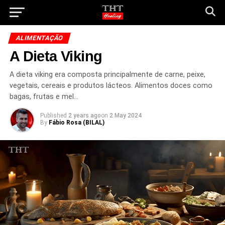
ALIMENTAÇÃO
A Dieta Viking
A dieta viking era composta principalmente de carne, peixe,
vegetais, cereais e produtos lácteos. Alimentos doces como
bagas, frutas e mel…
Published
2 years ago
on
2 May 2024
By
Fábio Rosa (BILAL)