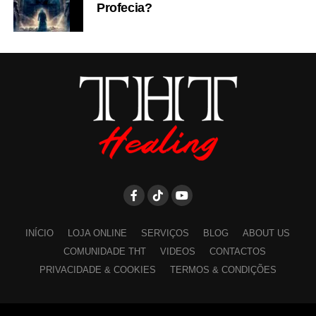
Profecia?
INÍCIO
LOJA ONLINE
SERVIÇOS
BLOG
ABOUT US
COMUNIDADE THT
VIDEOS
CONTACTOS
PRIVACIDADE & COOKIES
TERMOS & CONDIÇÕES