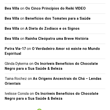
para o seu corpo e
viver uma vida
Bea Villa
on
Os Cinco Princípios do Reiki VIDEO
saudável.
Bea Villa
on
Benefícios dos Tomates para a Saúde
Bea Villa
on
A Dieta do Zodíaco e os Signos
Bea Villa
on
Rainha Cleópatra uma Breve História
Petra Via-17
on
O Verdadeiro Amor só existe no Mundo
Espiritual
Glinda Dykema
on
Os Incríveis Benefícios do Chocolate
Negro para a Sua Saúde & Beleza
Taina Rochez
on
As Origens Ancestrais do Chá – Lendas
Orientais
Ivelisse Consla
on
Os Incríveis Benefícios do Chocolate
Negro para a Sua Saúde & Beleza