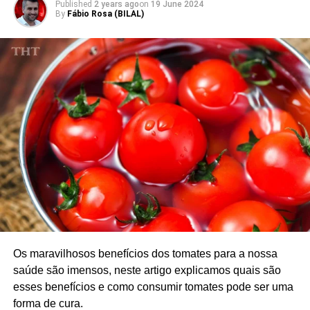
Published
2 years ago
on
19 June 2024
O processo de moagem é crucial, pois determina a
By
Fábio Rosa (BILAL)
textura e a qualidade do matcha. O matcha de alta
qualidade é tipicamente feito a partir de folhas mais
jovens que são escolhidas a dedo.
Benefícios do Chá Verde Matcha
O chá verde Matcha, oferece uma variedade de
benefícios para a saúde devido ao seu perfil nutricional
único. Aqui está uma exploração detalhada dos
benefícios:
1. Rico em antioxidantes
O matcha é particularmente rico em catequinas, uma
classe de antioxidantes encontrados no chá. Estes
Os maravilhosos benefícios dos tomates para a nossa
compostos ajudam a estabilizar os radicais livres nocivos
saúde são imensos, neste artigo explicamos quais são
no corpo, que podem danificar as células e contribuir para
esses benefícios e como consumir tomates pode ser uma
doenças crónicas. O conteúdo antioxidante no matcha é
forma de cura.