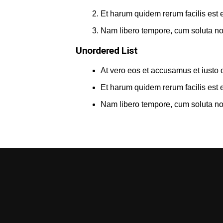
Et harum quidem rerum facilis est et
Nam libero tempore, cum soluta nob
Unordered List
At vero eos et accusamus et iusto 
Et harum quidem rerum facilis est et
Nam libero tempore, cum soluta nob