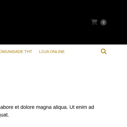
0
OMUNIDADE THT
LOJA ONLINE
 labore et dolore magna aliqua. Ut enim ad
uat.