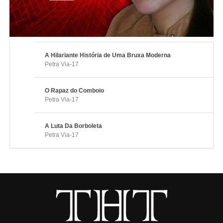
A Hilariante História de Uma Bruxa Moderna
4:
Petra Via-17
O Rapaz do Comboio
1:
Petra Via-17
A Luta Da Borboleta
1:
Petra Via-17