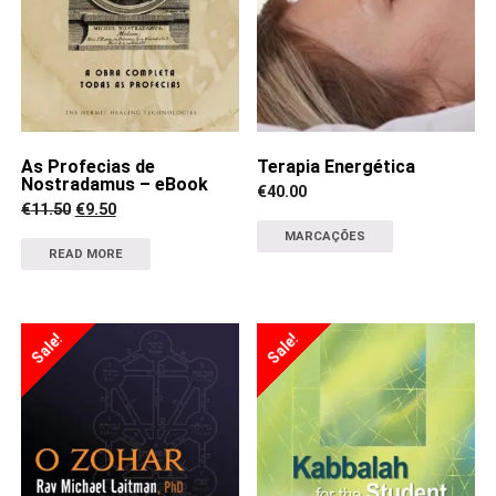
As Profecias de
Terapia Energética
Nostradamus – eBook
€
40.00
Original
Current
€
11.50
€
9.50
price
price
MARCAÇÕES
was:
is:
€11.50.
€9.50.
READ MORE
Sale!
Sale!