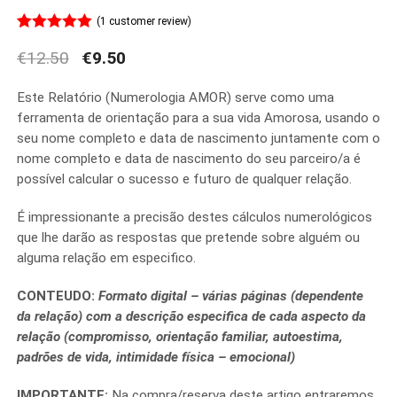
(
1
customer review)
Rated
1
5.00
€
12.50
€
9.50
out of 5
Original
Current
based on
price
price
customer
Este Relatório (Numerologia AMOR) serve como uma
was:
is:
rating
ferramenta de orientação para a sua vida Amorosa, usando o
€12.50.
€9.50.
seu nome completo e data de nascimento juntamente com o
nome completo e data de nascimento do seu parceiro/a é
possível calcular o sucesso e futuro de qualquer relação.
É impressionante a precisão destes cálculos numerológicos
que lhe darão as respostas que pretende sobre alguém ou
alguma relação em especifico.
CONTEUDO:
Formato digital – várias páginas (dependente
da relação) com a descrição especifica de cada aspecto da
relação (compromisso, orientação familiar, autoestima,
padrões de vida, intimidade física – emocional)
IMPORTANTE:
Na compra/reserva deste artigo entraremos