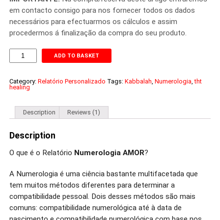
em contacto consigo para nos fornecer todos os dados
necessários para efectuarmos os cálculos e assim
procedermos á finalização da compra do seu produto.
Relatório
ADD TO BASKET
Personalizado
-
Numerologia
Category:
Relatório Personalizado
Tags:
Kabbalah
,
Numerologia
,
tht
AMOR
healing
quantity
Description
Reviews (1)
Description
O que é o Relatório
Numerologia AMOR
?
A Numerologia é uma ciência bastante multifacetada que
tem muitos métodos diferentes para determinar a
compatibilidade pessoal. Dois desses métodos são mais
comuns: compatibilidade numerológica até à data de
nascimento e compatibilidade numerológica com base nos