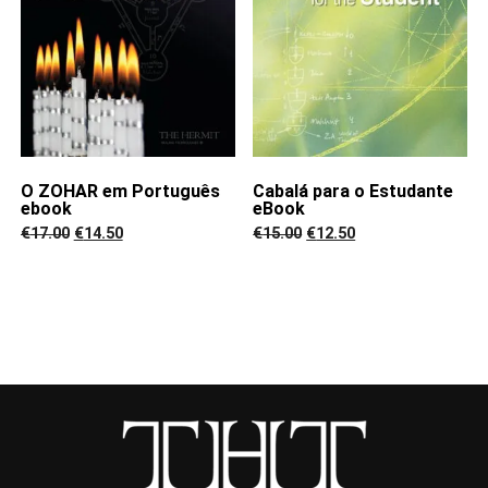
O ZOHAR em Português
Cabalá para o Estudante
ebook
eBook
Original
Current
Original
Current
€
17.00
€
14.50
€
15.00
€
12.50
price
price
price
price
was:
is:
was:
is:
€17.00.
€14.50.
€15.00.
€12.50.