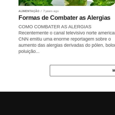
BEM-ESTAR
1 year ago
O Poder Curativo do Amor
ALIMENTAÇÃO
7 years ago
Formas de Combater as Alergias
COMO COMBATER AS ALERGIAS
FITNESS
1 year ago
Recentemente o canal televisivo norte americ
Caminhada Japonesa para
CNN emitiu uma enorme reportagem sobre o
melhorar a saúde
cardiometabólica
aumento das alergias derivadas do pólen, bolo
poluição...
REIKI
1 year ago
Técnicas de Reiki para
Encontrar Objectos Perdidos
M
LIFESTYLE
1 year ago
Intuição e o seu Misterioso
Poder
ALIMENTAÇÃO
2 years ago
Chá Verde Matcha