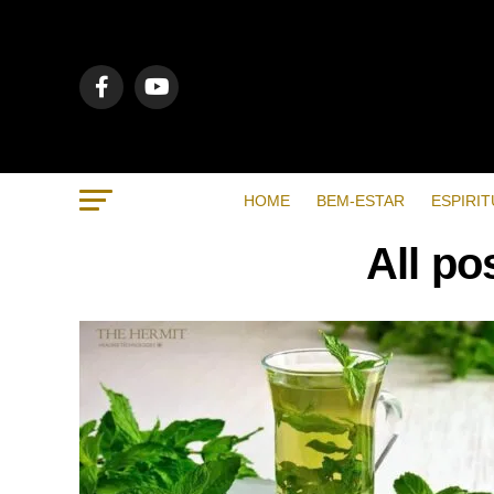
HOME
BEM-ESTAR
ESPIRIT
All po
RECENTES
POPULAR
VIDEOS
BEM-ESTAR
7 months ago
Métodos de respiração para
ajudar a dormir