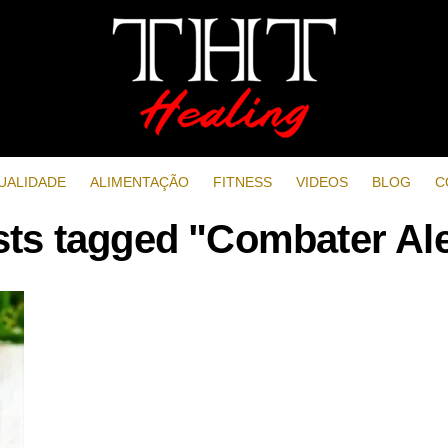
UALIDADE
ALIMENTAÇÃO
FITNESS
VIDEOS
BLOG
C
sts tagged "Combater Al