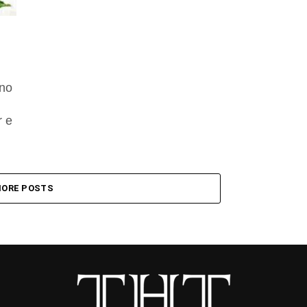
ano
r e
ORE POSTS