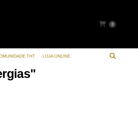
0
OMUNIDADE THT
LOJA ONLINE
ergias"