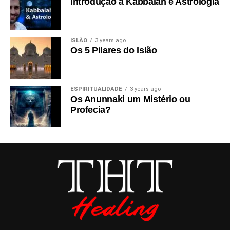
Introdução à Kabbalah e Astrologia
ISLÃO
3 years ago
Os 5 Pilares do Islão
ESPIRITUALIDADE
3 years ago
Os Anunnaki um Mistério ou
Profecia?