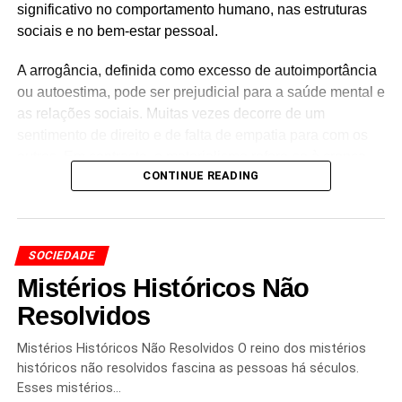
significativo no comportamento humano, nas estruturas
sociais e no bem-estar pessoal.
A arrogância, definida como excesso de autoimportância
ou autoestima, pode ser prejudicial para a saúde mental e
as relações sociais. Muitas vezes decorre de um
sentimento de direito e de falta de empatia para com os
outros. Em contraste, o materialismo refere-se à crença
CONTINUE READING
de que as posses e a riqueza material são os principais
determinantes da felicidade e do sucesso. Esta
mentalidade pode levar a uma obsessão doentia com a
acumulação de riqueza e estatuto, muitas vezes à custa
SOCIEDADE
das relações pessoais e do bem-estar.
Mistérios Históricos Não
A relação entre arrogância e materialismo é complexa.
Resolvidos
Muitas vezes, indivíduos que são materialistas também
podem exibir arrogância, pois a busca de riqueza e status
Mistérios Históricos Não Resolvidos O reino dos mistérios
pode promover uma sensação de superioridade sobre os
históricos não resolvidos fascina as pessoas há séculos.
Esses mistérios…
outros. Além disso, várias pesquisas mostram que