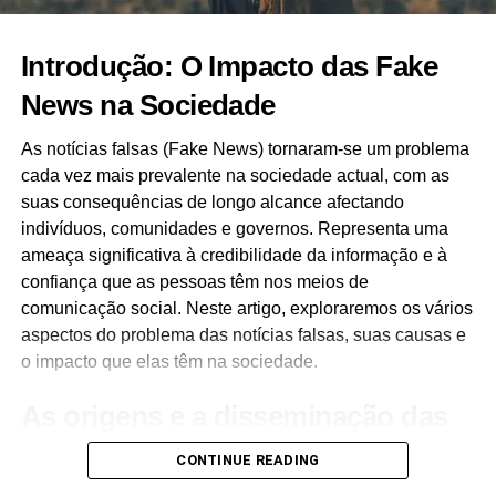
No entanto, os defensores da autenticidade do sudário
argumentam que os testes de datação foram falhos e que
Introdução: O Impacto das Fake
a imagem no sudário foi criada através de um processo
conhecido como “fotoluminescência”. A verdadeira origem
News na Sociedade
e natureza do Sudário de Turim continuam a ser
As notícias falsas (Fake News) tornaram-se um problema
debatidas por cientistas, historiadores e teólogos.
cada vez mais prevalente na sociedade actual, com as
Jack, o Estripador
suas consequências de longo alcance afectando
indivíduos, comunidades e governos. Representa uma
Os assassinatos de
Jack, o Estripador
, em 1888, em
ameaça significativa à credibilidade da informação e à
Londres, continuam a ser outro mistério por resolver que
confiança que as pessoas têm nos meios de
cativou o público durante mais de um século. Acredita-se
comunicação social. Neste artigo, exploraremos os vários
que o notório serial killer tenha matado pelo menos cinco
aspectos do problema das notícias falsas, suas causas e
mulheres, mutilando seus corpos de forma horrível.
o impacto que elas têm na sociedade.
Apesar de inúmeras investigações e teorias, a identidade
As origens e a disseminação das
de Jack, o Estripador, nunca foi definitivamente
fake news
estabelecida. Alguns dos suspeitos mais populares
CONTINUE READING
incluem um médico real, um imigrante polaco e até o neto