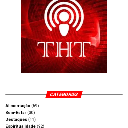
Trabalhando em
conjunto para combater
este problema,
podemos ajudar a
garantir que a
informação exacta e a
Verdade permanece no
centro da nossa
sociedade.
CATEGORIES
Alimentação
(69)
Bem-Estar
(30)
Destaques
(11)
Espiritualidade
(92)