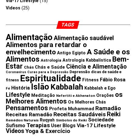
Via-17 Lifestyle
(15)
Videos
(25)
TAGS
Alimentação
Alimentação saudável
Alimentos para retardar o
A Saúde e os
envelhecimento
Antigo Egipto
Alimentos
Bem-
Astrologia Kabbalística
Astrologia
Estar
Ciência e Alimentação
Chás e Saúde
Chás
Depressão
dicas de saúde e
Coronavirus
Curas para a Depressão
Espiritualidade
Fábio Rosa
Fitness
fitness
Islão
Kabbalah
História
Kabbalah e Ego
Fé
os
Lifestyle
Meditação
Orações
Nefertiti e Akhenaton
Melhores Alimentos
Os Melhores Chás
Pensamentos
Ramadão
Profeta Muhammad
Reiki
Receitas Saudáveis
Receitas Ramadão
Sociedade
Ruqyah
Remédios Naturais
Simbolos do Reiki
Terapias
Via-17 Lifestyle
Sufismo
User Blogs
Videos
Yoga & Exercício