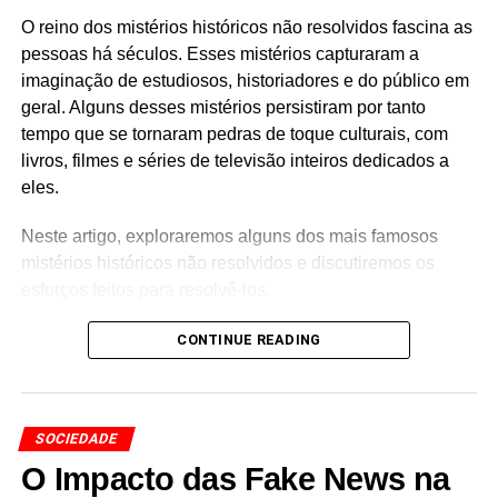
necessariamente à realização ou contentamento
O reino dos mistérios históricos não resolvidos fascina as
duradouros.
pessoas há séculos. Esses mistérios capturaram a
imaginação de estudiosos, historiadores e do público em
Em conclusão
geral. Alguns desses mistérios persistiram por tanto
tempo que se tornaram pedras de toque culturais, com
Arrogância e Materialismo são dois conceitos interligados
livros, filmes e séries de televisão inteiros dedicados a
que podem ter um impacto significativo na saúde mental,
eles.
nos relacionamentos e no bem-estar geral de um
indivíduo. Ao compreender a relação entre estes
Neste artigo, exploraremos alguns dos mais famosos
conceitos, pode-se trabalhar no sentido de cultivar uma
mistérios históricos não resolvidos e discutiremos os
vida mais equilibrada e gratificante.
esforços feitos para resolvê-los.
Colônia Roanoke
CONTINUE READING
Um dos mais conhecidos mistérios históricos não
resolvidos é o desaparecimento da
Colônia Roanoke
,
SOCIEDADE
também conhecida como a
“Colônia Perdida”
.
Estabelecida na atual Carolina do Norte em 1587, a
O Impacto das Fake News na
Colônia Roanoke foi deixada para trás por seu