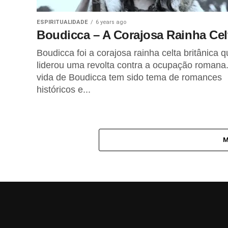
BEM-ESTAR
1 year ago
O Poder Curativo do Amor
ESPIRITUALIDADE
6 years ago
Boudicca – A Corajosa Rainha Cel
Boudicca foi a corajosa rainha celta britânica 
FITNESS
1 year ago
liderou uma revolta contra a ocupação romana.
Caminhada Japonesa para
vida de Boudicca tem sido tema de romances
melhorar a saúde
cardiometabólica
históricos e...
REIKI
1 year ago
Técnicas de Reiki para
Encontrar Objectos Perdidos
M
LIFESTYLE
1 year ago
Intuição e o seu Misterioso
Poder
ALIMENTAÇÃO
2 years ago
Chá Verde Matcha