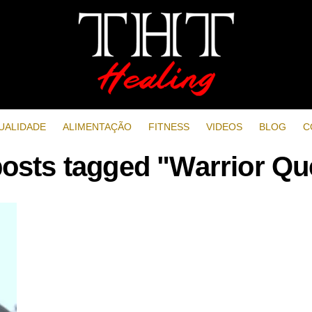
UALIDADE
ALIMENTAÇÃO
FITNESS
VIDEOS
BLOG
C
posts tagged "Warrior Q