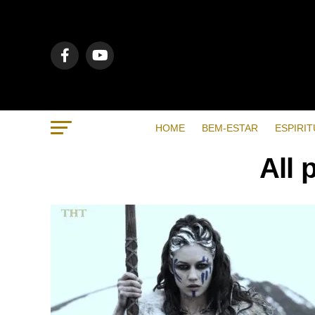
HOME
BEM-ESTAR
ESPIRIT
All 
RECENTES
POPULAR
VIDEOS
BEM-ESTAR
7 months ago
Métodos de respiração para
ajudar a dormir