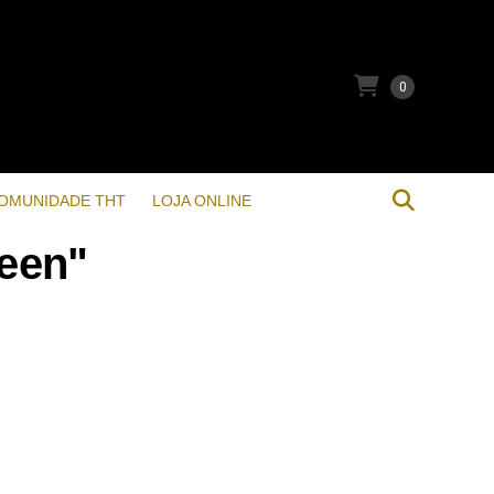
0
OMUNIDADE THT
LOJA ONLINE
ueen"