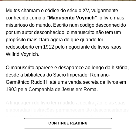
Muitos chamam o códice do século XV, vulgarmente
conhecido como o
“Manuscrito Voynich”
, o livro mais
misterioso do mundo. Escrito num codigo desconhecido
por um autor desconhecido, o manuscrito não tem um
propósito mais claro agora do que quando foi
redescoberto em 1912 pelo negociante de livros raros
Wilfrid Voynich.
O manuscrito aparece e desaparece ao longo da história,
desde a biblioteca do Sacro Imperador Romano-
Germânico Rudolf II até uma venda secreta de livros em
1903 pela Companhia de Jesus em Roma.
A linguagem do livro tem iludido a decifração, e as suas
elaboradas ilustrações permanecem tão desconcertantes
quanto bonitas. Pela primeira vez, este facsímial,
CONTINUE READING
completo com secções dobráveis elaboradas, permite
aos leitores explorar este enigma em todos os seus