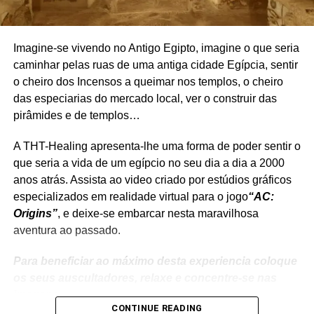
criptógrafos profissionais e amadores, incluindo
codebreakers americanos e britânicos da Primeira
Guerra Mundial e da Segunda Guerra Mundial. O
Imagine-se vivendo no Antigo Egipto, imagine o que seria
manuscrito nunca foi comprovadamente decifrado, e
caminhar pelas ruas de uma antiga cidade Egípcia, sentir
nenhuma das muitas hipóteses propostas ao longo dos
o cheiro dos Incensos a queimar nos templos, o cheiro
últimos cem anos foi verificada de forma independente.
das especiarias do mercado local, ver o construir das
pirâmides e de templos…
O mistério do seu significado e origem tem animado a
imaginação popular, tornando-o objeto de estudo e
A THT-Healing apresenta-lhe uma forma de poder sentir o
especulação.
que seria a vida de um egípcio no seu dia a dia a 2000
anos atrás. Assista ao video criado por estúdios gráficos
A Universidade de Yale publicou o manuscrito online na
especializados em realidade virtual para o jogo
“AC:
sua totalidade – na sua biblioteca de colecções digitais.
Origins”
, e deixe-se embarcar nesta maravilhosa
aventura ao passado.
Pode fazer o download deste livro na Loja THT –
Manuscrito Voynich eBook
Para beneficiar ao máximo desta experiencia coloque
os seus auscultadores, relaxe e concentre-se nas
imagens.
CONTINUE READING