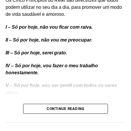
Os Cinco Princípios do Reiki são directrizes que todos
podem utilizar no seu dia a dia, para promover um modo
de vida saudável e amoroso.
I – Só por hoje, não vou ficar com raiva.
II – Só por hoje, não vou me preocupar.
III – Só por hoje, serei grato.
IV – Só por hoje, vou fazer o meu trabalho
honestamente.
V – Só por hoje, vou ser gentil com todos os seres
vivos.
Saiba Mais em:
https://tht-healing.com/os-cinco-prin…
CONTINUE READING
Os Cinco Princípios do Reiki