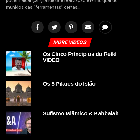
podem alcançar grandeza e realização eterna, quando
munidos das “ferramentas” certas…
MORE VIDEOS
Os Cinco Princípios do Reiki
VIDEO
Os 5 Pilares do Islão
Sufismo Islâmico & Kabbalah