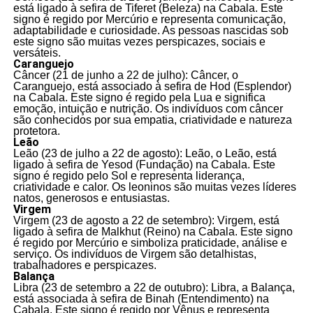
está ligado à sefira de Tiferet (Beleza) na Cabala. Este
signo é regido por Mercúrio e representa comunicação,
adaptabilidade e curiosidade. As pessoas nascidas sob
este signo são muitas vezes perspicazes, sociais e
versáteis.
Caranguejo
Câncer (21 de junho a 22 de julho): Câncer, o
Caranguejo, está associado à sefira de Hod (Esplendor)
na Cabala. Este signo é regido pela Lua e significa
emoção, intuição e nutrição. Os indivíduos com câncer
são conhecidos por sua empatia, criatividade e natureza
protetora.
Leão
Leão (23 de julho a 22 de agosto): Leão, o Leão, está
ligado à sefira de Yesod (Fundação) na Cabala. Este
signo é regido pelo Sol e representa liderança,
criatividade e calor. Os leoninos são muitas vezes líderes
natos, generosos e entusiastas.
Virgem
Virgem (23 de agosto a 22 de setembro): Virgem, está
ligado à sefira de Malkhut (Reino) na Cabala. Este signo
é regido por Mercúrio e simboliza praticidade, análise e
serviço. Os indivíduos de Virgem são detalhistas,
trabalhadores e perspicazes.
Balança
Libra (23 de setembro a 22 de outubro): Libra, a Balança,
está associada à sefira de Binah (Entendimento) na
Cabala. Este signo é regido por Vênus e representa