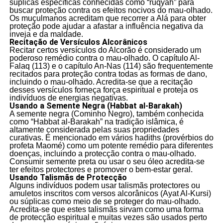
súplicas específicas conhecidas como “ruqyah” para
buscar proteção contra os efeitos nocivos do mau-olhado.
Os muçulmanos acreditam que recorrer a Alá para obter
proteção pode ajudar a afastar a influência negativa da
inveja e da maldade.
Recitação de Versículos Alcorânicos
Recitar certos versículos do Alcorão é considerado um
poderoso remédio contra o mau-olhado. O capítulo Al-
Falaq (113) e o capítulo An-Nas (114) são frequentemente
recitados para proteção contra todas as formas de dano,
incluindo o mau-olhado. Acredita-se que a recitação
desses versículos forneça força espiritual e proteja os
indivíduos de energias negativas.
Usando a Semente Negra (Habbat al-Barakah)
A semente negra (Cominho Negro), também conhecida
como “Habbat al-Barakah” na tradição islâmica, é
altamente considerada pelas suas propriedades
curativas. É mencionado em vários hadiths (provérbios do
profeta Maomé) como um potente remédio para diferentes
doenças, incluindo a protecção contra o mau-olhado.
Consumir semente preta ou usar o seu óleo acredita-se
ter efeitos protectores e promover o bem-estar geral.
Usando Talismãs de Protecção
Alguns indivíduos podem usar talismãs protectores ou
amuletos inscritos com versos alcorânicos (Ayat Al-Kursi)
ou súplicas como meio de se proteger do mau-olhado.
Acredita-se que estes talismãs sirvam como uma forma
de protecção espiritual e muitas vezes são usados perto