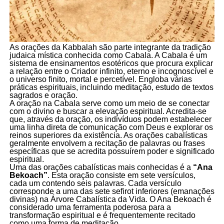
As orações da Kabbalah são parte integrante da tradição
judaica mística conhecida como Cabala. A Cabala é um
sistema de ensinamentos esotéricos que procura explicar
a relação entre o Criador infinito, eterno e incognoscível e
o universo finito, mortal e percetível. Engloba várias
práticas espirituais, incluindo meditação, estudo de textos
sagrados e oração.
A oração na Cabala serve como um meio de se conectar
com o divino e buscar a elevação espiritual. Acredita-se
que, através da oração, os indivíduos podem estabelecer
uma linha direta de comunicação com Deus e explorar os
reinos superiores da existência. As orações cabalísticas
geralmente envolvem a recitação de palavras ou frases
específicas que se acredita possuírem poder e significado
espiritual.
Uma das orações cabalísticas mais conhecidas é a
“Ana
Bekoach”
. Esta oração consiste em sete versículos,
cada um contendo seis palavras. Cada versículo
corresponde a uma das sete sefirot inferiores (emanações
divinas) na Árvore Cabalística da Vida. O Ana Bekoach é
considerado uma ferramenta poderosa para a
transformação espiritual e é frequentemente recitado
como uma forma de meditação.