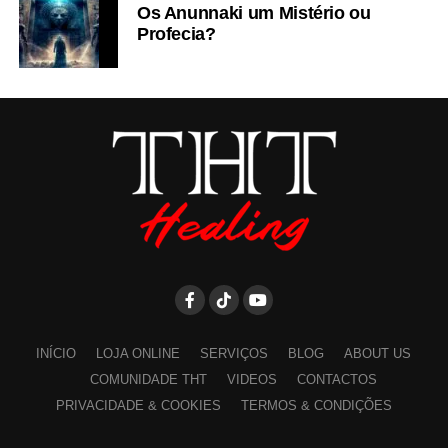
Os Anunnaki um Mistério ou
Profecia?
INÍCIO
LOJA ONLINE
SERVIÇOS
BLOG
ABOUT US
COMUNIDADE THT
VIDEOS
CONTACTOS
PRIVACIDADE & COOKIES
TERMOS & CONDIÇÕES