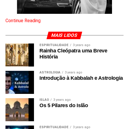
Continue Reading
MAIS LIDOS
ESPIRITUALIDADE
3 years ago
Rainha Cleópatra uma Breve
História
ASTROLOGIA
3 years ago
Introdução à Kabbalah e Astrologia
ISLÃO
3 years ago
Os 5 Pilares do Islão
ESPIRITUALIDADE
3 years ago