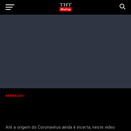
KABBALAH
A Verdade que Muitos de Nós ainda
Não Percebemos sobre o
Coronavírus
Até a origem do Coronavírus ainda é incerta, neste vídeo