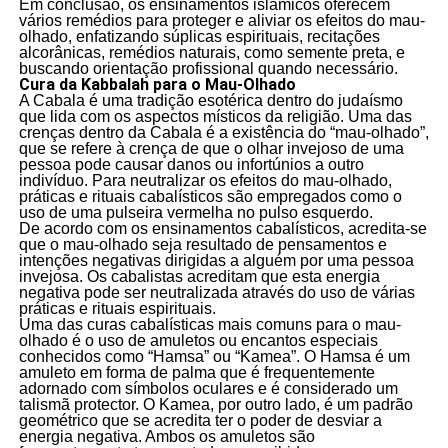
Em conclusão, os ensinamentos islâmicos oferecem
vários remédios para proteger e aliviar os efeitos do mau-
olhado, enfatizando súplicas espirituais, recitações
alcorânicas, remédios naturais, como semente preta, e
buscando orientação profissional quando necessário.
Cura da Kabbalah para o Mau-Olhado
A Cabala é uma tradição esotérica dentro do judaísmo
que lida com os aspectos místicos da religião. Uma das
crenças dentro da Cabala é a existência do “mau-olhado”,
que se refere à crença de que o olhar invejoso de uma
pessoa pode causar danos ou infortúnios a outro
indivíduo. Para neutralizar os efeitos do mau-olhado,
práticas e rituais cabalísticos são empregados como o
uso de uma pulseira vermelha no pulso esquerdo.
De acordo com os ensinamentos cabalísticos, acredita-se
que o mau-olhado seja resultado de pensamentos e
intenções negativas dirigidas a alguém por uma pessoa
invejosa. Os cabalistas acreditam que esta energia
negativa pode ser neutralizada através do uso de várias
práticas e rituais espirituais.
Uma das curas cabalísticas mais comuns para o mau-
olhado é o uso de amuletos ou encantos especiais
conhecidos como “Hamsa” ou “Kamea”. O Hamsa é um
amuleto em forma de palma que é frequentemente
adornado com símbolos oculares e é considerado um
talismã protector. O Kamea, por outro lado, é um padrão
geométrico que se acredita ter o poder de desviar a
energia negativa. Ambos os amuletos são