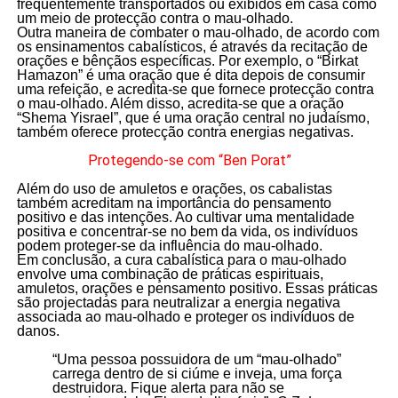
frequentemente transportados ou exibidos em casa como
um meio de protecção contra o mau-olhado.
Outra maneira de combater o mau-olhado, de acordo com
os ensinamentos cabalísticos, é através da recitação de
orações e bênçãos específicas. Por exemplo, o “Birkat
Hamazon” é uma oração que é dita depois de consumir
uma refeição, e acredita-se que fornece protecção contra
o mau-olhado. Além disso, acredita-se que a oração
“Shema Yisrael”, que é uma oração central no judaísmo,
também oferece protecção contra energias negativas.
Protegendo-se com “Ben Porat”
Além do uso de amuletos e orações, os cabalistas
também acreditam na importância do pensamento
positivo e das intenções. Ao cultivar uma mentalidade
positiva e concentrar-se no bem da vida, os indivíduos
podem proteger-se da influência do mau-olhado.
Em conclusão, a cura cabalística para o mau-olhado
envolve uma combinação de práticas espirituais,
amuletos, orações e pensamento positivo. Essas práticas
são projectadas para neutralizar a energia negativa
associada ao mau-olhado e proteger os indivíduos de
danos.
“Uma pessoa possuidora de um “mau-olhado”
carrega dentro de si ciúme e inveja, uma força
destruidora. Fique alerta para não se