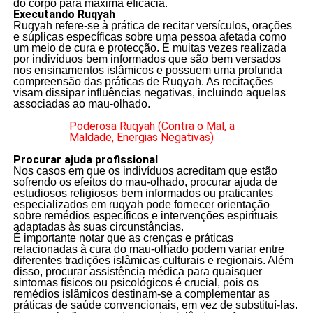
do corpo para máxima eficácia.
Executando Ruqyah
Ruqyah refere-se à prática de recitar versículos, orações
e súplicas específicas sobre uma pessoa afetada como
um meio de cura e protecção. É muitas vezes realizada
por indivíduos bem informados que são bem versados
nos ensinamentos islâmicos e possuem uma profunda
compreensão das práticas de Ruqyah. As recitações
visam dissipar influências negativas, incluindo aquelas
associadas ao mau-olhado.
Poderosa Ruqyah (Contra o Mal, a
Maldade, Energias Negativas)
Procurar ajuda profissional
Nos casos em que os indivíduos acreditam que estão
sofrendo os efeitos do mau-olhado, procurar ajuda de
estudiosos religiosos bem informados ou praticantes
especializados em ruqyah pode fornecer orientação
sobre remédios específicos e intervenções espirituais
adaptadas às suas circunstâncias.
É importante notar que as crenças e práticas
relacionadas à cura do mau-olhado podem variar entre
diferentes tradições islâmicas culturais e regionais. Além
disso, procurar assistência médica para quaisquer
sintomas físicos ou psicológicos é crucial, pois os
remédios islâmicos destinam-se a complementar as
práticas de saúde convencionais, em vez de substituí-las.