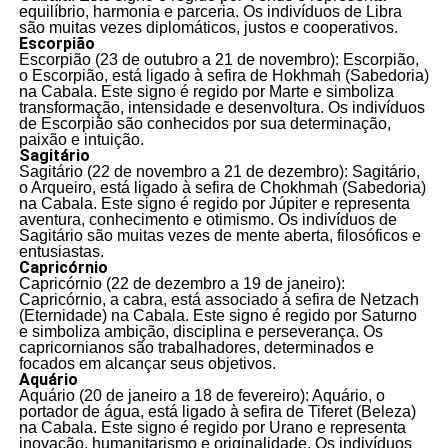
equilíbrio, harmonia e parceria. Os indivíduos de Libra
são muitas vezes diplomáticos, justos e cooperativos.
Escorpião
Escorpião (23 de outubro a 21 de novembro): Escorpião,
o Escorpião, está ligado à sefira de Hokhmah (Sabedoria)
na Cabala. Este signo é regido por Marte e simboliza
transformação, intensidade e desenvoltura. Os indivíduos
de Escorpião são conhecidos por sua determinação,
paixão e intuição.
Sagitário
Sagitário (22 de novembro a 21 de dezembro): Sagitário,
o Arqueiro, está ligado à sefira de Chokhmah (Sabedoria)
na Cabala. Este signo é regido por Júpiter e representa
aventura, conhecimento e otimismo. Os indivíduos de
Sagitário são muitas vezes de mente aberta, filosóficos e
entusiastas.
Capricórnio
Capricórnio (22 de dezembro a 19 de janeiro):
Capricórnio, a cabra, está associado à sefira de Netzach
(Eternidade) na Cabala. Este signo é regido por Saturno
e simboliza ambição, disciplina e perseverança. Os
capricornianos são trabalhadores, determinados e
focados em alcançar seus objetivos.
Aquário
Aquário (20 de janeiro a 18 de fevereiro): Aquário, o
portador de água, está ligado à sefira de Tiferet (Beleza)
na Cabala. Este signo é regido por Urano e representa
inovação, humanitarismo e originalidade. Os indivíduos