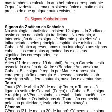
mas também o calculo do ano hebraico correspondente.
O que faz deste sistema um sistema único e muito mais
preciso do que qualquer outro existente.
Os Signos Kabbalisticos
Signos do Zodíaco da Kabbalah
Na astrologia cabalística, existem 12 signos do Zodíaco,
assim como na astrologia tradicional. No entanto, a
interpretação desses signos é diferente, pois eles são
influenciados pelos princípios espirituais e místicos da
Cabala. Abaixo apresentamos uma introdução aos signos
cabalísticos com datas aproximadas e os seus
significados correspondentes:
Carneiro
Áries (21 de março a 19 de abril): Áries, o Carneiro, está
associado à sefira de Xadrez (Bondade Amorosa) na
Cabala. Este signo é regido por Marte e representa
coragem, paixão e energia. As pessoas nascidas sob
este signo são líderes naturais, ousadas e aventureiras.
Touro
Touro (20 de abril a 20 de maio): Touro, o Touro, está
ligado à sefira de Gevurah (Força) na Cabala. Este signo
é regido por Vênus e simboliza estabilidade, paciência e
confiabilidade. Os indivíduos de Touro são conhecidos
pela sua praticidade, lealdade e determinação.
Gémeos
Gêmeos (21 de maio a 20 de junho): Gêmeos, este signo