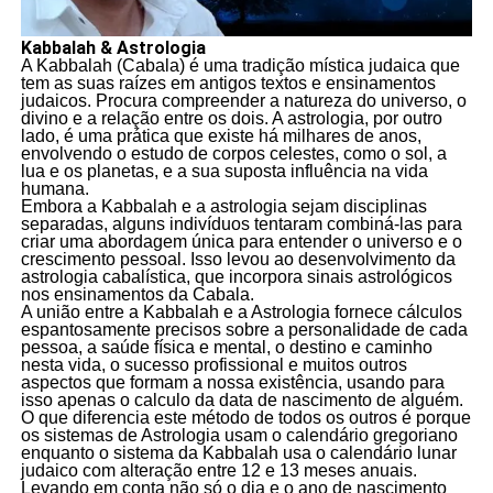
Kabbalah & Astrologia
A Kabbalah (Cabala) é uma tradição mística judaica que
tem as suas raízes em antigos textos e ensinamentos
judaicos. Procura compreender a natureza do universo, o
divino e a relação entre os dois. A astrologia, por outro
lado, é uma prática que existe há milhares de anos,
envolvendo o estudo de corpos celestes, como o sol, a
lua e os planetas, e a sua suposta influência na vida
humana.
Embora a Kabbalah e a astrologia sejam disciplinas
separadas, alguns indivíduos tentaram combiná-las para
criar uma abordagem única para entender o universo e o
crescimento pessoal. Isso levou ao desenvolvimento da
astrologia cabalística, que incorpora sinais astrológicos
nos ensinamentos da Cabala.
A união entre a Kabbalah e a Astrologia fornece cálculos
espantosamente precisos sobre a personalidade de cada
pessoa, a saúde física e mental, o destino e caminho
nesta vida, o sucesso profissional e muitos outros
aspectos que formam a nossa existência, usando para
isso apenas o calculo da data de nascimento de alguém.
O que diferencia este método de todos os outros é porque
os sistemas de Astrologia usam o calendário gregoriano
enquanto o sistema da Kabbalah usa o calendário lunar
judaico com alteração entre 12 e 13 meses anuais.
Levando em conta não só o dia e o ano de nascimento