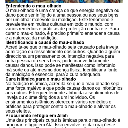
Entendendo o mau-olhado
O mau-olhado é uma crença de que energia negativa ou
dano pode ser infligido a uma pessoa ou aos seus bens
por um olhar malévolo ou maldição. Este fenómeno é
prevalente em muitas culturas em todo o mundo, com
vários remédios e práticas de protecção contra ele. Para
curar o mau-olhado, é preciso primeiro entender a causa
e a natureza da maldição.
Identificando a causa do mau-olhado
Acredita-se que o mau-olhado seja causado pela inveja,
admiração ou ressentimento dos outros. Quando alguém
direcciona um pensamento ou intenção negativa para
outra pessoa ou seus bens, pode inadvertidamente
causar danos. Isso pode se manifestar como infortúnio,
má sorte ou até mesmo doença física. Identificar a fonte
da maldição é essencial para a cura adequada.
Cura islâmica para o mau-olhado
Na tradição islâmica, acredita-se que o mau-olhado seja
uma força malévola que pode causar danos ou infortúnios
aos outros. É frequentemente atribuída a sentimentos de
inveja ou ciúme dirigidos a um indivíduo. Os
ensinamentos islâmicos oferecem vários remédios e
práticas para proteger contra o mau-olhado e aliviar os
seus efeitos.
Procurando refúgio em Allah
Uma das principais curas islâmicas para o mau-olhado é
procurar refúgio em Alá. Isso envolve recitar orações e