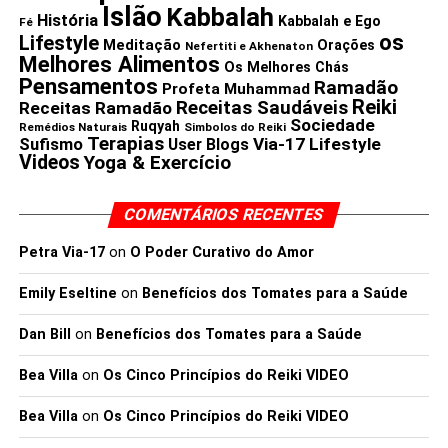
Islão
Kabbalah
História
Kabbalah e Ego
Fé
os
Lifestyle
Meditação
Orações
Nefertiti e Akhenaton
Melhores Alimentos
Os Melhores Chás
Pensamentos
Ramadão
Profeta Muhammad
Reiki
Receitas Saudáveis
Receitas Ramadão
Sociedade
Ruqyah
Remédios Naturais
Simbolos do Reiki
Terapias
Via-17 Lifestyle
Sufismo
User Blogs
Videos
Yoga & Exercício
COMENTÁRIOS RECENTES
Petra Via-17
on
O Poder Curativo do Amor
Emily Eseltine
on
Benefícios dos Tomates para a Saúde
Dan Bill
on
Benefícios dos Tomates para a Saúde
Bea Villa
on
Os Cinco Princípios do Reiki VIDEO
Bea Villa
on
Os Cinco Princípios do Reiki VIDEO