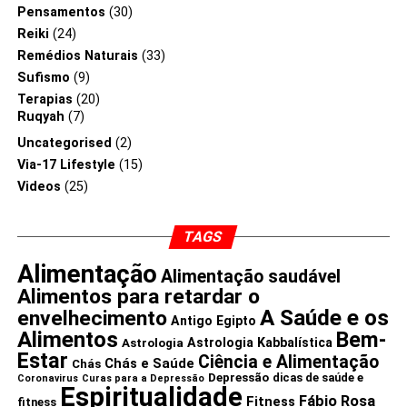
Pensamentos
(30)
Reiki
(24)
Remédios Naturais
(33)
Sufismo
(9)
Terapias
(20)
Ruqyah
(7)
Uncategorised
(2)
Via-17 Lifestyle
(15)
Videos
(25)
TAGS
Alimentação
Alimentação saudável
Alimentos para retardar o
A Saúde e os
envelhecimento
Antigo Egipto
Alimentos
Bem-
Astrologia Kabbalística
Astrologia
Estar
Ciência e Alimentação
Chás e Saúde
Chás
Depressão
dicas de saúde e
Coronavirus
Curas para a Depressão
Espiritualidade
Fábio Rosa
Fitness
fitness