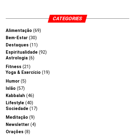
inveja, uma força
destruidora. Fique
CATEGORIES
alerta para não se
Alimentação
(69)
aproximar dele. Ele
Bem-Estar
(30)
Destaques
(11)
pode lhe ferir.”
-O
Espiritualidade
(92)
Zohar-
Astrologia
(6)
Fitness
(21)
Yoga & Exercício
(19)
Humor
(5)
Islão
(57)
Kabbalah
(46)
Lifestyle
(40)
Sociedade
(17)
Meditação
(9)
Newsletter
(4)
Orações
(8)