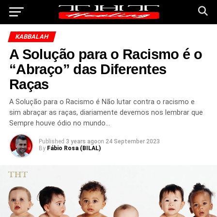
KABBALAH
A Solução para o Racismo é o
“Abraço” das Diferentes
Raças
A Solução para o Racismo é Não lutar contra o racismo e
sim abraçar as raças, diariamente devemos nos lembrar que
Sempre houve ódio no mundo…
Published
3 years ago
on
24 September 2023
By
Fábio Rosa (BILAL)