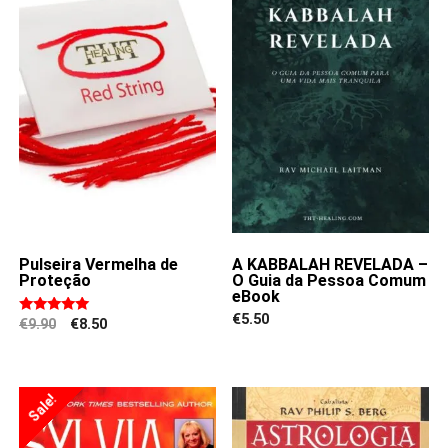
Pulseira Vermelha de
A KABBALAH REVELADA –
Proteção
O Guia da Pessoa Comum
eBook
€
5.50
Original
Current
€
9.90
€
8.50
Rated
price
price
4.94
was:
is:
out of 5
€9.90.
€8.50.
Sale!