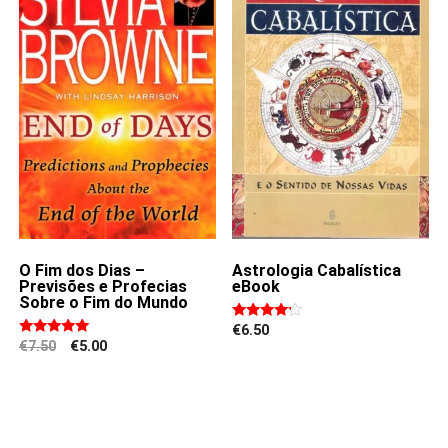
O Fim dos Dias –
Astrologia Cabalística
Previsões e Profecias
eBook
Sobre o Fim do Mundo
€
6.50
Rated
4.00
Original
Current
€
7.50
€
5.00
Rated
out of 5
price
price
5.00
was:
is:
out of 5
€7.50.
€5.00.