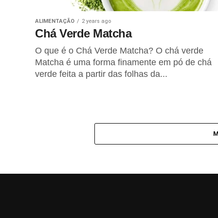
O Poder Curativo do Amor
ALIMENTAÇÃO
2 years ago
Chá Verde Matcha
FITNESS
1 year ago
Caminhada Japonesa para
O que é o Chá Verde Matcha? O chá verde
melhorar a saúde
Matcha é uma forma finamente em pó de chá
cardiometabólica
verde feita a partir das folhas da...
REIKI
1 year ago
Técnicas de Reiki para Encontrar
Objectos Perdidos
LIFESTYLE
1 year ago
Intuição e o seu Misterioso Poder
M
ALIMENTAÇÃO
2 years ago
Chá Verde Matcha
REIKI
2 years ago
Os Cinco Princípios do Reiki
VIDEO