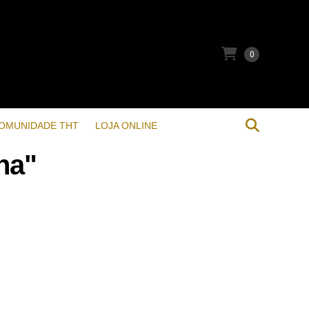
0
OMUNIDADE THT
LOJA ONLINE
ha"