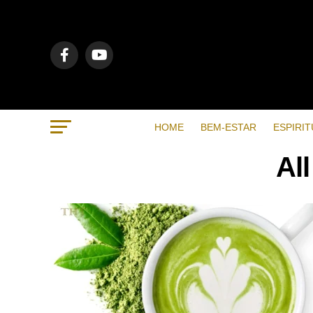
HOME
BEM-ESTAR
ESPIRIT
Al
RECENTES
POPULAR
VIDEOS
BEM-ESTAR
7 months ago
Métodos de respiração para ajuda
a dormir
BEM-ESTAR
1 year ago