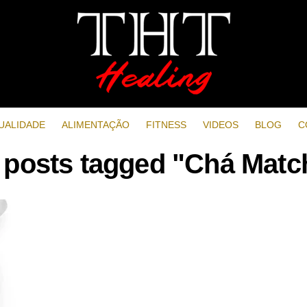
UALIDADE
ALIMENTAÇÃO
FITNESS
VIDEOS
BLOG
C
l posts tagged "Chá Matc
r