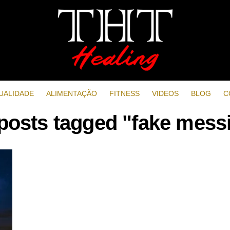
UALIDADE
ALIMENTAÇÃO
FITNESS
VIDEOS
BLOG
C
 posts tagged "fake mess