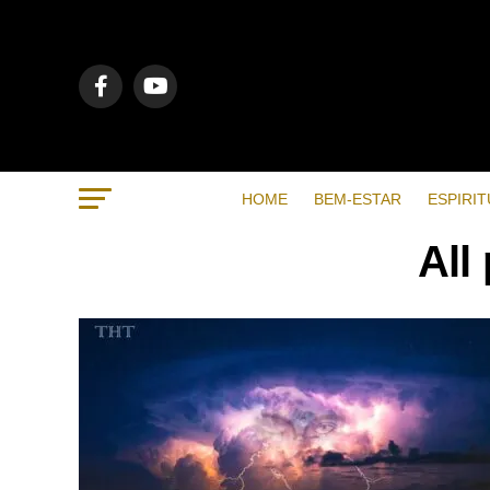
HOME
BEM-ESTAR
ESPIRIT
All
RECENTES
POPULAR
VIDEOS
BEM-ESTAR
7 months ago
Métodos de respiração para
ajudar a dormir