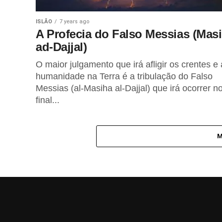
BEM-ESTAR
1 year ago
O Poder Curativo do Amor
ISLÃO
7 years ago
A Profecia do Falso Messias (Mas
ad-Dajjal)
FITNESS
1 year ago
O maior julgamento que irá afligir os crentes e 
Caminhada Japonesa para
melhorar a saúde
humanidade na Terra é a tribulação do Falso
cardiometabólica
Messias (al-Masiha al-Dajjal) que irá ocorrer n
final...
REIKI
1 year ago
Técnicas de Reiki para
Encontrar Objectos Perdidos
M
LIFESTYLE
1 year ago
Intuição e o seu Misterioso
Poder
ALIMENTAÇÃO
2 years ago
Chá Verde Matcha