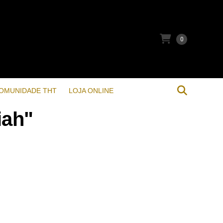
0
OMUNIDADE THT
LOJA ONLINE
iah"