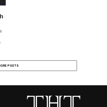
ih
a
o
ORE POSTS