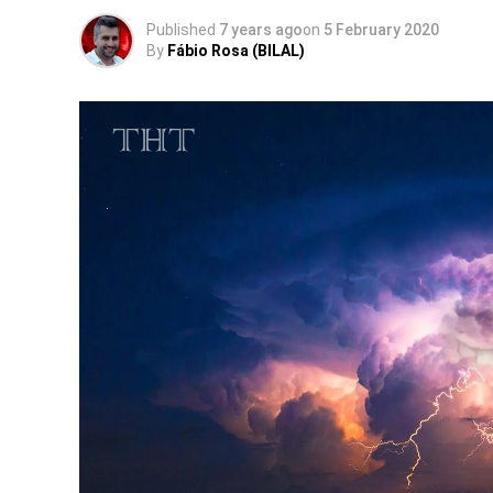
Published
7 years ago
on
5 February 2020
By
Fábio Rosa (BILAL)