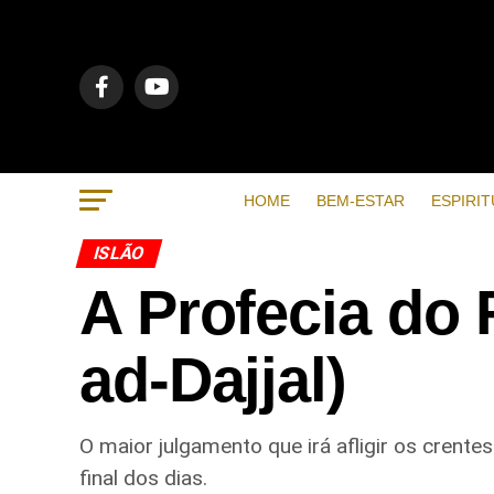
HOME
BEM-ESTAR
ESPIRIT
ISLÃO
A Profecia do 
ad-Dajjal)
O maior julgamento que irá afligir os crente
final dos dias.