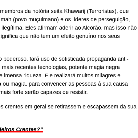
 membros da notória seita Khawarij (Terroristas), que
Ummah (povo muçulmano) e os líderes de perseguição,
legítima. Eles afirmam aderir ao Alcorão, mas isso não
significa que não tem um efeito genuíno nos seus
o poderoso, fará uso de sofisticada propaganda anti-
s mais recentes tecnologias, potente magia negra
 e imensa riqueza. Ele realizará muitos milagres e
gia ou magia, para convencer as pessoas á sua causa
ais forte serão capazes de resistir.
 os crentes em geral se retirassem e escapassem da sua
eiros Crentes?”