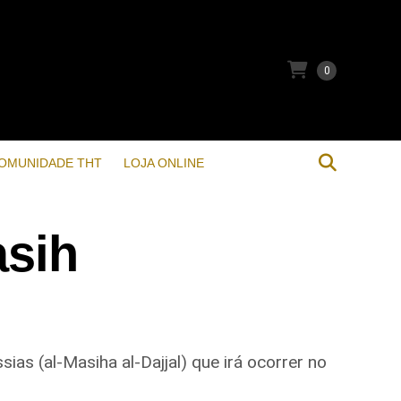
0
OMUNIDADE THT
LOJA ONLINE
asih
ias (al-Masiha al-Dajjal) que irá ocorrer no