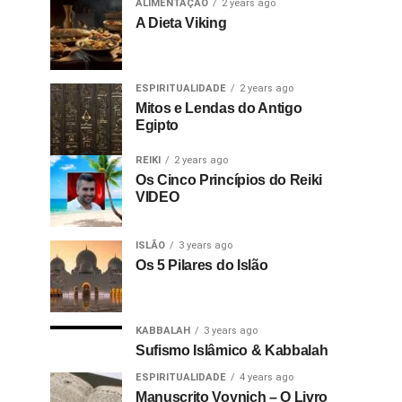
ALIMENTAÇÃO
2 years ago
A Dieta Viking
ESPIRITUALIDADE
2 years ago
Mitos e Lendas do Antigo
Egipto
REIKI
2 years ago
Os Cinco Princípios do Reiki
VIDEO
ISLÃO
3 years ago
Os 5 Pilares do Islão
KABBALAH
3 years ago
Sufismo Islâmico & Kabbalah
ESPIRITUALIDADE
4 years ago
Manuscrito Voynich – O Livro