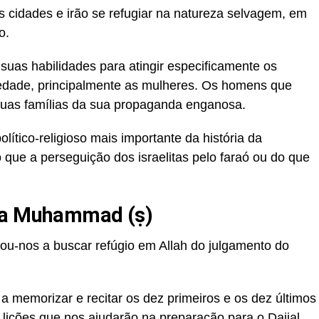
as cidades e irão se refugiar na natureza selvagem, em
o.
 suas habilidades para atingir especificamente os
edade, principalmente as mulheres. Os homens que
suas famílias da sua propaganda enganosa.
olítico-religioso mais importante da história da
ue a perseguição dos israelitas pelo faraó ou do que
eta Muhammad (ṣ)
ivou-nos a buscar refúgio em Allah do julgamento do
a memorizar e recitar os dez primeiros e os dez últimos
 lições que nos ajudarão na preparação para o Dajjal.