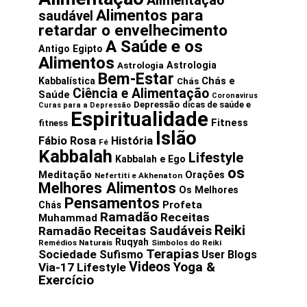
Alimentação
Alimentos para
saudável
retardar o envelhecimento
A Saúde e os
Antigo Egipto
Alimentos
Astrologia
Astrologia
Bem-Estar
Chás e
Kabbalística
Chás
Ciência e Alimentação
Saúde
Coronavirus
Depressão
dicas de saúde e
Curas para a Depressão
Espiritualidade
Fitness
fitness
Islão
Fábio Rosa
História
Fé
Kabbalah
Lifestyle
Kabbalah e Ego
os
Meditação
Orações
Nefertiti e Akhenaton
Melhores Alimentos
Os Melhores
Pensamentos
Profeta
Chás
Ramadão
Receitas
Muhammad
Reiki
Receitas Saudáveis
Ramadão
Ruqyah
Remédios Naturais
Simbolos do Reiki
Terapias
Sociedade
Sufismo
User Blogs
Videos
Yoga &
Via-17 Lifestyle
Exercício