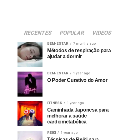
RECENTES
POPULAR
VIDEOS
BEM-ESTAR
7 months ago
Métodos de respiração para
ajudar a dormir
BEM-ESTAR
1 year ago
O Poder Curativo do Amor
FITNESS
1 year ago
Caminhada Japonesa para
melhorar a saúde
cardiometabólica
REIKI
1 year ago
Técnicas de Reiki para