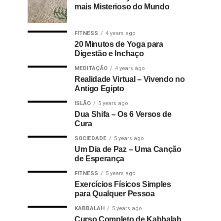
mais Misterioso do Mundo
FITNESS
4 years ago
20 Minutos de Yoga para
Digestão e Inchaço
MEDITAÇÃO
4 years ago
Realidade Virtual – Vivendo no
Antigo Egipto
ISLÃO
5 years ago
Dua Shifa – Os 6 Versos de
Cura
SOCIEDADE
5 years ago
Um Dia de Paz – Uma Canção
de Esperança
FITNESS
5 years ago
Exercícios Físicos Simples
para Qualquer Pessoa
KABBALAH
5 years ago
Curso Completo de Kabbalah