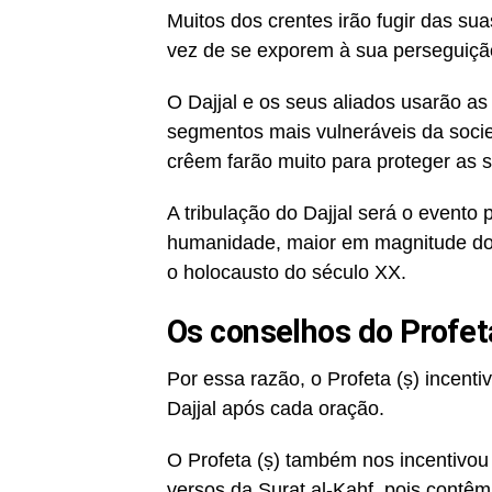
Muitos dos crentes irão fugir das su
vez de se exporem à sua perseguiçã
O Dajjal e os seus aliados usarão as
segmentos mais vulneráveis da soci
crêem farão muito para proteger as 
A tribulação do Dajjal será o evento p
humanidade, maior em magnitude do q
o holocausto do século XX.
Os conselhos do Prof
Por essa razão, o Profeta (ṣ) incent
Dajjal após cada oração.
O Profeta (ṣ) também nos incentivou 
versos da Surat al-Kahf, pois contêm