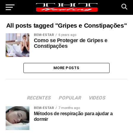
All posts tagged "Gripes e Constipações"
BEM-ESTAR
6 years ago
Como se Proteger de Gripes e
Constipações
MORE POSTS
RECENTES
POPULAR
VIDEOS
BEM-ESTAR
7 months ago
Métodos de respiração para ajudar a
dormir