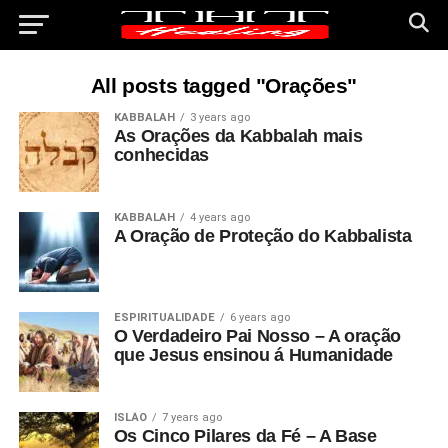
All posts tagged "Orações"
KABBALAH
3 years ago
As Orações da Kabbalah mais
conhecidas
KABBALAH
4 years ago
A Oração de Proteção do Kabbalista
ESPIRITUALIDADE
6 years ago
O Verdadeiro Pai Nosso – A oração
que Jesus ensinou á Humanidade
ISLÃO
7 years ago
Os Cinco Pilares da Fé – A Base