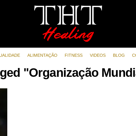
UALIDADE
ALIMENTAÇÃO
FITNESS
VIDEOS
BLOG
C
agged "Organização Mundi