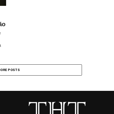
ão
e
a
ORE POSTS