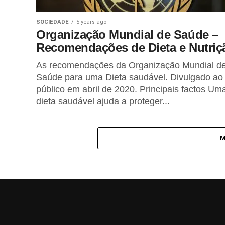
BEM-ESTAR
1 year ago
O Poder Curativo do Amor
SOCIEDADE
5 years ago
Organização Mundial de Saúde –
Recomendações de Dieta e Nutriç
FITNESS
1 year ago
As recomendações da Organização Mundial d
Caminhada Japonesa para
melhorar a saúde
Saúde para uma Dieta saudável. Divulgado ao
cardiometabólica
público em abril de 2020. Principais factos Um
dieta saudável ajuda a proteger...
REIKI
1 year ago
Técnicas de Reiki para
Encontrar Objectos Perdidos
M
LIFESTYLE
1 year ago
Intuição e o seu Misterioso
Poder
ALIMENTAÇÃO
2 years ago
Chá Verde Matcha