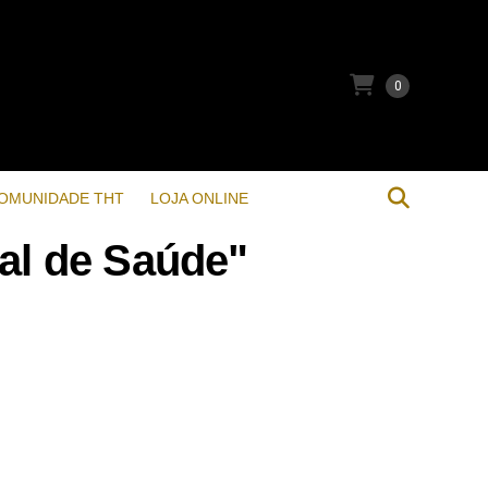
0
OMUNIDADE THT
LOJA ONLINE
al de Saúde"