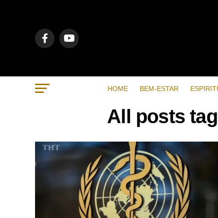
HOME
BEM-ESTAR
ESPIRIT
All posts t
RECENTES
POPULAR
VIDEOS
BEM-ESTAR
7 months ago
Métodos de respiração para
ajudar a dormir