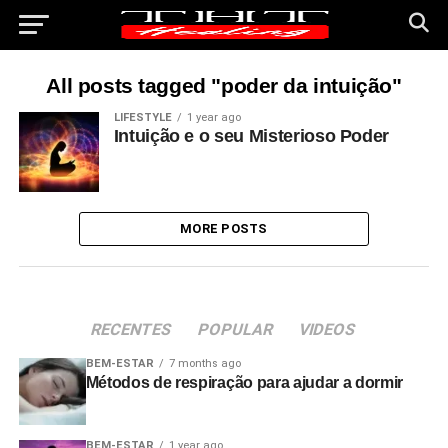
All posts tagged "poder da intuição"
LIFESTYLE
1 year ago
Intuição e o seu Misterioso Poder
MORE POSTS
RECENTES
POPULAR
VIDEOS
BEM-ESTAR
7 months ago
Métodos de respiração para ajudar a dormir
BEM-ESTAR
1 year ago