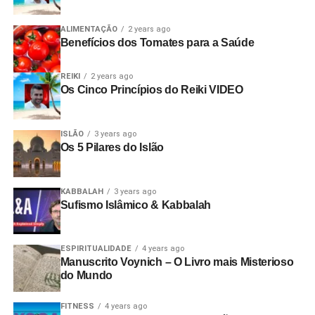
ALIMENTAÇÃO
2 years ago
Benefícios dos Tomates para a Saúde
REIKI
2 years ago
Os Cinco Princípios do Reiki VIDEO
ISLÃO
3 years ago
Os 5 Pilares do Islão
KABBALAH
3 years ago
Sufismo Islâmico & Kabbalah
ESPIRITUALIDADE
4 years ago
Manuscrito Voynich – O Livro mais Misterioso
do Mundo
FITNESS
4 years ago