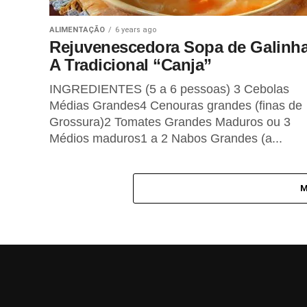
BEM-ESTAR
1 year ago
O Poder Curativo do Amor
ALIMENTAÇÃO
6 years ago
Rejuvenescedora Sopa de Galinha
A Tradicional “Canja”
FITNESS
1 year ago
INGREDIENTES (5 a 6 pessoas) 3 Cebolas
Caminhada Japonesa para
melhorar a saúde
Médias Grandes4 Cenouras grandes (finas de
cardiometabólica
Grossura)2 Tomates Grandes Maduros ou 3
Médios maduros1 a 2 Nabos Grandes (a...
REIKI
1 year ago
Técnicas de Reiki para
Encontrar Objectos Perdidos
M
LIFESTYLE
1 year ago
Intuição e o seu Misterioso
Poder
ALIMENTAÇÃO
2 years ago
Chá Verde Matcha