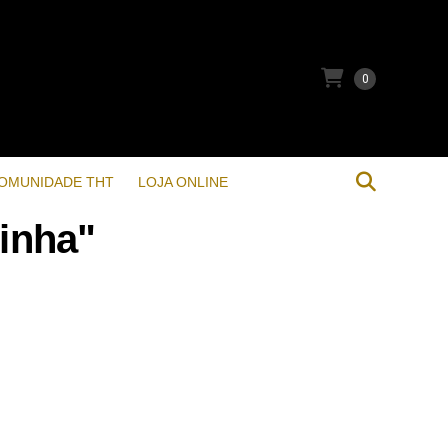
0
OMUNIDADE THT
LOJA ONLINE
linha"