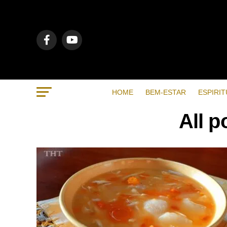
HOME
BEM-ESTAR
ESPIRIT
All p
RECENTES
POPULAR
VIDEOS
BEM-ESTAR
7 months ago
Métodos de respiração para
ajudar a dormir