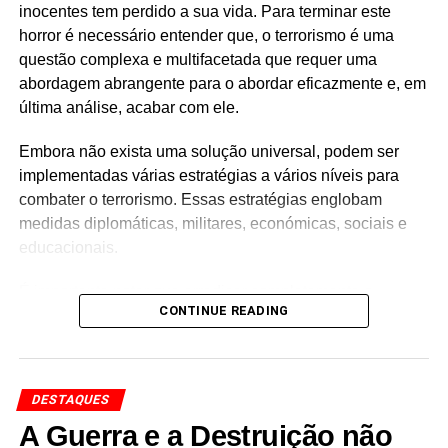
inocentes tem perdido a sua vida. Para terminar este
horror é necessário entender que, o terrorismo é uma
questão complexa e multifacetada que requer uma
abordagem abrangente para o abordar eficazmente e, em
última análise, acabar com ele.
Embora não exista uma solução universal, podem ser
implementadas várias estratégias a vários níveis para
combater o terrorismo. Essas estratégias englobam
medidas diplomáticas, militares, económicas, sociais e
educacionais.
É importante notar que erradicar completamente o
CONTINUE READING
terrorismo pode não ser viável, mas podem ser feitos
progressos significativos através da adoção das
seguintes abordagens:
DESTAQUES
1- Cooperação Internacional e
A Guerra e a Destruição não
Diplomacia: