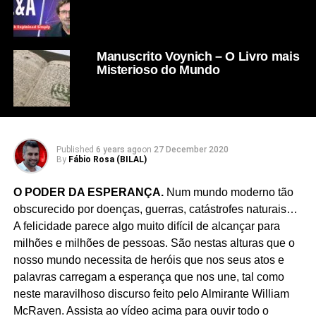
Manuscrito Voynich – O Livro mais
Misterioso do Mundo
Published
6 years ago
on
27 December 2020
By
Fábio Rosa (BILAL)
O PODER DA ESPERANÇA.
Num mundo moderno tão
obscurecido por doenças, guerras, catástrofes naturais…
A felicidade parece algo muito difícil de alcançar para
milhões e milhões de pessoas. São nestas alturas que o
nosso mundo necessita de heróis que nos seus atos e
palavras carregam a esperança que nos une, tal como
neste maravilhoso discurso feito pelo Almirante William
McRaven. Assista ao vídeo acima para ouvir todo o