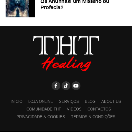
Os Anunnaki um Mistério ou
Profecia?
INÍCIO
LOJA ONLINE
SERVIÇOS
BLOG
ABOUT US
COMUNIDADE THT
VIDEOS
CONTACTOS
PRIVACIDADE & COOKIES
TERMOS & CONDIÇÕES