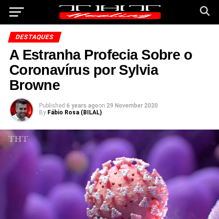
DESTAQUES
A Estranha Profecia Sobre o
Coronavírus por Sylvia
Browne
Published
6 years ago
on
29 November 2020
By
Fábio Rosa (BILAL)