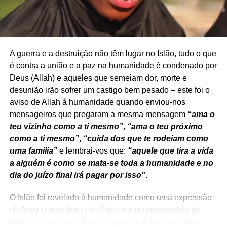
segurança:
Os governos devem dar prioridade ao reforço das
medidas de segurança para prevenir ataques terroristas.
A guerra e a destruição não têm lugar no Islão, tudo o que
Tal inclui a melhoria das capacidades de recolha de
é contra a união e a paz na humanidade é condenado por
informações, o aumento da segurança nas fronteiras, o
Deus (Allah) e aqueles que semeiam dor, morte e
reforço das tecnologias de vigilância e a aplicação de leis
desunião irão sofrer um castigo bem pesado – este foi o
eficazes em matéria de luta contra o terrorismo. A
aviso de Allah á humanidade quando enviou-nos
cooperação entre os serviços responsáveis pela
mensageiros que pregaram a mesma mensagem
“ama o
aplicação da lei a nível nacional e internacional é crucial
teu vizinho como a ti mesmo”
,
“ama o teu próximo
para identificar e deter terroristas antes de estes poderem
como a ti mesmo”
,
“cuida dos que te rodeiam como
levar a cabo os seus planos.
uma família”
e lembrai-vos que:
“aquele que tira a vida
a alguém é como se mata-se toda a humanidade e no
3- Combater as causas profundas:
dia do
juízo final irá pagar por isso”
.
Para combater eficazmente o terrorismo a longo prazo, é
O Islão foi revelado á humanidade como uma expressão
essencial abordar os fatores subjacentes que contribuem
de Amor e uma forma de Cura, como uma conduta de
para o seu surgimento. Tal implica combater as
vida onde os seus pilares são paz e amor, e essa é a
disparidades socioeconómicas, a instabilidade política, a