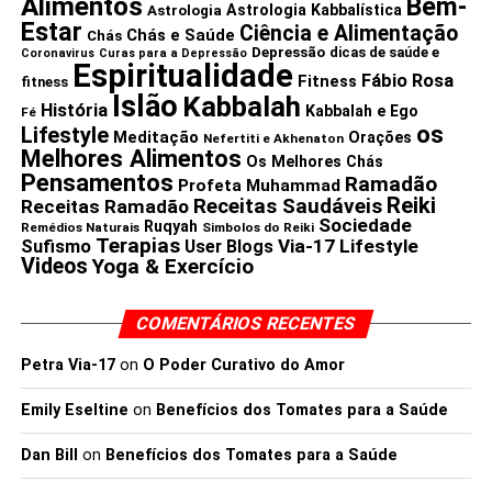
Alimentos
Bem-
Astrologia Kabbalística
Astrologia
Estar
Ciência e Alimentação
Chás e Saúde
Chás
Depressão
dicas de saúde e
Coronavirus
Curas para a Depressão
Espiritualidade
Fábio Rosa
Fitness
fitness
Islão
Kabbalah
História
Kabbalah e Ego
Fé
os
Lifestyle
Meditação
Orações
Nefertiti e Akhenaton
Melhores Alimentos
Os Melhores Chás
Pensamentos
Ramadão
Profeta Muhammad
Reiki
Receitas Saudáveis
Receitas Ramadão
Sociedade
Ruqyah
Remédios Naturais
Simbolos do Reiki
Terapias
Via-17 Lifestyle
Sufismo
User Blogs
Videos
Yoga & Exercício
COMENTÁRIOS RECENTES
Petra Via-17
on
O Poder Curativo do Amor
Emily Eseltine
on
Benefícios dos Tomates para a Saúde
Dan Bill
on
Benefícios dos Tomates para a Saúde