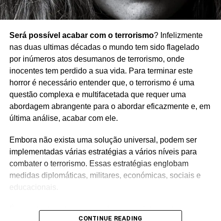
Será possível acabar com o terrorismo
? Infelizmente
nas duas ultimas décadas o mundo tem sido flagelado
por inúmeros atos desumanos de terrorismo, onde
inocentes tem perdido a sua vida. Para terminar este
horror é necessário entender que, o terrorismo é uma
questão complexa e multifacetada que requer uma
abordagem abrangente para o abordar eficazmente e, em
última análise, acabar com ele.
Embora não exista uma solução universal, podem ser
implementadas várias estratégias a vários níveis para
combater o terrorismo. Essas estratégias englobam
medidas diplomáticas, militares, económicas, sociais e
educacionais.
É importante notar que erradicar completamente o
CONTINUE READING
terrorismo pode não ser viável, mas podem ser feitos