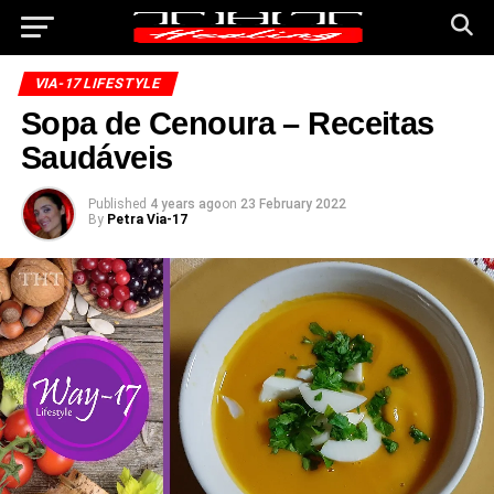
VIA-17 LIFESTYLE
Sopa de Cenoura – Receitas
Saudáveis
Published
4 years ago
on
23 February 2022
By
Petra Via-17