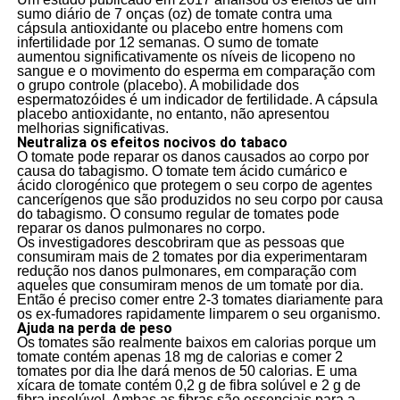
sumo diário de 7 onças (oz) de tomate contra uma
cápsula antioxidante ou placebo entre homens com
infertilidade por 12 semanas. O sumo de tomate
aumentou significativamente os níveis de licopeno no
sangue e o movimento do esperma em comparação com
o grupo controle (placebo). A mobilidade dos
espermatozóides é um indicador de fertilidade. A cápsula
placebo antioxidante, no entanto, não apresentou
melhorias significativas.
Neutraliza os efeitos nocivos do tabaco
O tomate pode reparar os danos causados ao corpo por
causa do tabagismo. O tomate tem ácido cumárico e
ácido clorogénico que protegem o seu corpo de agentes
cancerígenos que são produzidos no seu corpo por causa
do tabagismo. O consumo regular de tomates pode
reparar os danos pulmonares no corpo.
Os investigadores descobriram que as pessoas que
consumiram mais de 2 tomates por dia experimentaram
redução nos danos pulmonares, em comparação com
aqueles que consumiram menos de um tomate por dia.
Então é preciso comer entre 2-3 tomates diariamente para
os ex-fumadores rapidamente limparem o seu organismo.
Ajuda na perda de peso
Os tomates são realmente baixos em calorias porque um
tomate contém apenas 18 mg de calorias e comer 2
tomates por dia lhe dará menos de 50 calorias. E uma
xícara de tomate contém 0,2 g de fibra solúvel e 2 g de
fibra insolúvel. Ambas as fibras são essenciais para a