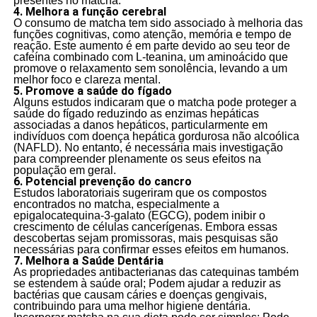
presentes no matcha.
4. Melhora a função cerebral
O consumo de matcha tem sido associado à melhoria das
funções cognitivas, como atenção, memória e tempo de
reação. Este aumento é em parte devido ao seu teor de
cafeína combinado com L-teanina, um aminoácido que
promove o relaxamento sem sonolência, levando a um
melhor foco e clareza mental.
5. Promove a saúde do fígado
Alguns estudos indicaram que o matcha pode proteger a
saúde do fígado reduzindo as enzimas hepáticas
associadas a danos hepáticos, particularmente em
indivíduos com doença hepática gordurosa não alcoólica
(NAFLD). No entanto, é necessária mais investigação
para compreender plenamente os seus efeitos na
população em geral.
6. Potencial prevenção do cancro
Estudos laboratoriais sugeriram que os compostos
encontrados no matcha, especialmente a
epigalocatequina-3-galato (EGCG), podem inibir o
crescimento de células cancerígenas. Embora essas
descobertas sejam promissoras, mais pesquisas são
necessárias para confirmar esses efeitos em humanos.
7. Melhora a Saúde Dentária
As propriedades antibacterianas das catequinas também
se estendem à saúde oral; Podem ajudar a reduzir as
bactérias que causam cáries e doenças gengivais,
contribuindo para uma melhor higiene dentária.