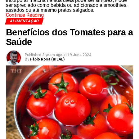
Incorporar matcha na sua dieta pode ser simples; Pode
ser apreciado como bebida ou adicionado a smoothies,
assados ou até mesmo pratos salgados.
Continue Reading
ALIMENTAÇÃO
Benefícios dos Tomates para a
Saúde
Published
2 years ago
on
19 June 2024
By
Fábio Rosa (BILAL)