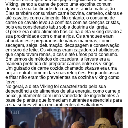
Viking, sendo a carne de porco uma escolha comum
devido à sua facilidade de criação e rápida maturação.
Eles também consumiam carne bovina, carneiro, cabras e
até cavalos como alimento. No entanto, o consumo de
carne de cavalo levou a conflitos com as crenças cristãs,
pois era considerado tabu sob a doutrina da igreja.
O peixe era outro alimento básico na dieta viking devido à
sua proximidade com o mar e rios. Os arenques eram
abundantes e preparados de várias maneiras, como
secagem, salga, defumação, decapagem e conservação
em soro de leite. Os vikings eram caçadores habilidosos
que capturavam renas, alces e até ursos para consumo.
Em termos de métodos de cozedura, a fervura era a
maneira preferida de preparar carnes entre os vikings.
Um guisado de carne cozida chamado
skause
era uma
peça central comum das suas refeições. Enquanto assar
e fritar não eram tão prevalentes na cozinha viking como
ferver.
No geral, a dieta Viking foi caracterizada pela sua
dependência de alimentos de alta energia, como carne e
peixe, juntamente com uma variedade de ingredientes à
base de plantas que forneciam nutrientes essenciais para
a sua sobrevivência em ambientes desafiadores.