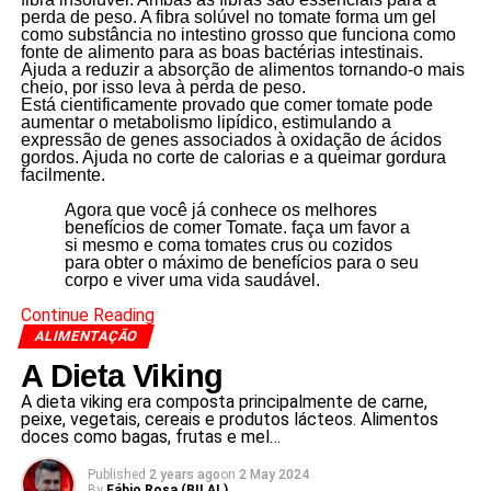
perda de peso. A fibra solúvel no tomate forma um gel
como substância no intestino grosso que funciona como
fonte de alimento para as boas bactérias intestinais.
Ajuda a reduzir a absorção de alimentos tornando-o mais
cheio, por isso leva à perda de peso.
Está cientificamente provado que comer tomate pode
aumentar o metabolismo lipídico, estimulando a
expressão de genes associados à oxidação de ácidos
gordos. Ajuda no corte de calorias e a queimar gordura
facilmente.
Agora que você já conhece os melhores
benefícios de comer Tomate. faça um favor a
si mesmo e coma tomates crus ou cozidos
para obter o máximo de benefícios para o seu
corpo e viver uma vida saudável.
Continue Reading
ALIMENTAÇÃO
A Dieta Viking
A dieta viking era composta principalmente de carne,
peixe, vegetais, cereais e produtos lácteos. Alimentos
doces como bagas, frutas e mel…
Published
2 years ago
on
2 May 2024
By
Fábio Rosa (BILAL)