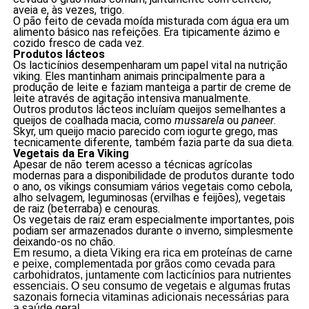
aveia e, às vezes, trigo.
O pão feito de cevada moída misturada com água era um
alimento básico nas refeições. Era tipicamente ázimo e
cozido fresco de cada vez.
Produtos lácteos
Os lacticínios desempenharam um papel vital na nutrição
viking. Eles mantinham animais principalmente para a
produção de leite e faziam manteiga a partir de creme de
leite através de agitação intensiva manualmente.
Outros produtos lácteos incluíam queijos semelhantes a
queijos de coalhada macia, como
mussarela
ou
paneer
.
Skyr, um queijo macio parecido com iogurte grego, mas
tecnicamente diferente, também fazia parte da sua dieta.
Vegetais da Era Viking
Apesar de não terem acesso a técnicas agrícolas
modernas para a disponibilidade de produtos durante todo
o ano, os vikings consumiam vários vegetais como cebola,
alho selvagem, leguminosas (ervilhas e feijões), vegetais
de raiz (beterraba) e cenouras.
Os vegetais de raiz eram especialmente importantes, pois
podiam ser armazenados durante o inverno, simplesmente
deixando-os no chão.
Em resumo, a dieta Viking era rica em proteínas de carne
e peixe, complementada por grãos como cevada para
carbohidratos, juntamente com lacticínios para nutrientes
essenciais. O seu consumo de vegetais e algumas frutas
sazonais fornecia vitaminas adicionais necessárias para
a saúde geral.