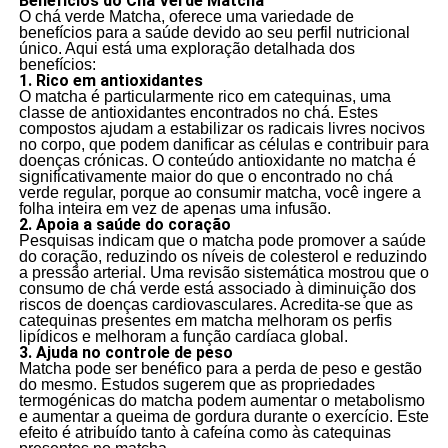
Benefícios do Chá Verde Matcha
O chá verde Matcha, oferece uma variedade de
benefícios para a saúde devido ao seu perfil nutricional
único. Aqui está uma exploração detalhada dos
benefícios:
1. Rico em antioxidantes
O matcha é particularmente rico em catequinas, uma
classe de antioxidantes encontrados no chá. Estes
compostos ajudam a estabilizar os radicais livres nocivos
no corpo, que podem danificar as células e contribuir para
doenças crónicas. O conteúdo antioxidante no matcha é
significativamente maior do que o encontrado no chá
verde regular, porque ao consumir matcha, você ingere a
folha inteira em vez de apenas uma infusão.
2. Apoia a saúde do coração
Pesquisas indicam que o matcha pode promover a saúde
do coração, reduzindo os níveis de colesterol e reduzindo
a pressão arterial. Uma revisão sistemática mostrou que o
consumo de chá verde está associado à diminuição dos
riscos de doenças cardiovasculares. Acredita-se que as
catequinas presentes em matcha melhoram os perfis
lipídicos e melhoram a função cardíaca global.
3. Ajuda no controle de peso
Matcha pode ser benéfico para a perda de peso e gestão
do mesmo. Estudos sugerem que as propriedades
termogénicas do matcha podem aumentar o metabolismo
e aumentar a queima de gordura durante o exercício. Este
efeito é atribuído tanto à cafeína como às catequinas