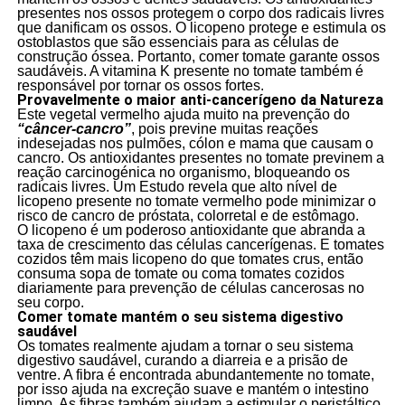
presentes nos ossos protegem o corpo dos radicais livres
que danificam os ossos. O licopeno protege e estimula os
ostoblastos que são essenciais para as células de
construção óssea. Portanto, comer tomate garante ossos
saudáveis. A vitamina K presente no tomate também é
responsável por tornar os ossos fortes.
Provavelmente o maior anti-cancerígeno da Natureza
Este vegetal vermelho ajuda muito na prevenção do
“câncer-cancro”
, pois previne muitas reações
indesejadas nos pulmões, cólon e mama que causam o
cancro. Os antioxidantes presentes no tomate previnem a
reação carcinogénica no organismo, bloqueando os
radicais livres. Um Estudo revela que alto nível de
licopeno presente no tomate vermelho pode minimizar o
risco de cancro de próstata, colorretal e de estômago.
O licopeno é um poderoso antioxidante que abranda a
taxa de crescimento das células cancerígenas. E tomates
cozidos têm mais licopeno do que tomates crus, então
consuma sopa de tomate ou coma tomates cozidos
diariamente para prevenção de células cancerosas no
seu corpo.
Comer tomate mantém o seu sistema digestivo
saudável
Os tomates realmente ajudam a tornar o seu sistema
digestivo saudável, curando a diarreia e a prisão de
ventre. A fibra é encontrada abundantemente no tomate,
por isso ajuda na excreção suave e mantém o intestino
limpo. As fibras também ajudam a estimular o peristáltico