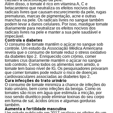
Além disso, o tomate é rico em vitamina A, C e
betacaroteno que neutraliza os efeitos nocivos dos
radicais livres que causam escurecimento da pele, rugas
prematuras, marcas de pigmentação, acne e outras
manchas na pele. Os radicais livres no sangue também
podem levar a danos celulares. Por isso, mastigue tomate
diariamente para neutralizar os efeitos nocivos dos
radicais livres na pele e manter a sua pele saudável e
impecável.
Controla a diabetes
O consumo de tomate mantém o açúcar no sangue sob
controle. Um estudo da
Associação Médica Americana
revela que o consumo de tomate reduz o stress oxidativo
da diabetes tipo 2. Enriquecido com crómio, comer
tomates crus diariamente mantém o açúcar no sangue
sob controlo. Como todos os alimentos sem amido, o
tomate tem baixo nível de IG. Os pesquisadores provaram
que comer tomates pode reduzir o risco de doenças
cardiovasculares associadas ao diabetes tipo 2.
Cura infecções do trato urinário
O consumo de tomate minimiza a chance de infeções do
trato urinário, bem como infeções da bexiga. Como os
tomates são ricos em água que estimula a micção, por
isso sendo diurético pode eliminar toxinas do seu corpo
em forma de sal, ácidos úricos e algumas gorduras
também.
Aumenta a fertilidade masculina
Um estudo publicado em 2017 analisou os efeitos de um