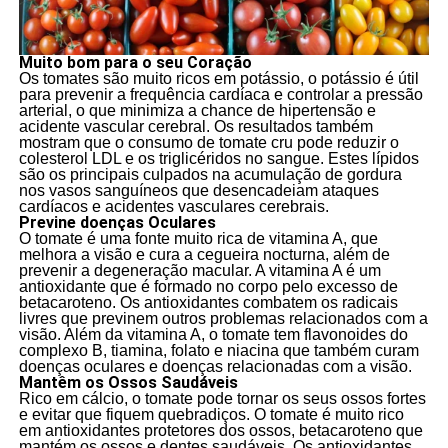
Muito bom para o seu Coração
Os tomates são muito ricos em potássio, o potássio é útil
para prevenir a frequência cardíaca e controlar a pressão
arterial, o que minimiza a chance de hipertensão e
acidente vascular cerebral. Os resultados também
mostram que o consumo de tomate cru pode reduzir o
colesterol LDL e os triglicéridos no sangue. Estes lípidos
são os principais culpados na acumulação de gordura
nos vasos sanguíneos que desencadeiam ataques
cardíacos e acidentes vasculares cerebrais.
Previne doenças Oculares
O tomate é uma fonte muito rica de vitamina A, que
melhora a visão e cura a cegueira nocturna, além de
prevenir a degeneração macular. A vitamina A é um
antioxidante que é formado no corpo pelo excesso de
betacaroteno. Os antioxidantes combatem os radicais
livres que previnem outros problemas relacionados com a
visão. Além da vitamina A, o tomate tem flavonoides do
complexo B, tiamina, folato e niacina que também curam
doenças oculares e doenças relacionadas com a visão.
Mantêm os Ossos Saudáveis
Rico em cálcio, o tomate pode tornar os seus ossos fortes
e evitar que fiquem quebradiços. O tomate é muito rico
em antioxidantes protetores dos ossos, betacaroteno que
mantém os ossos e dentes saudáveis. Os antioxidantes