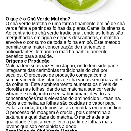
O que é o Chá Verde Matcha?
O chá verde Matcha é uma forma finamente em pó de chá
verde feita a partir das folhas da planta Camellia sinensis.
Ao contrário do chá verde tradicional, onde as folhas são
mergulhadas em água e depois descartadas, o matcha
envolve o consumo de toda a folha em pó. Este método
permite uma maior concentração de nutrientes e
antioxidantes, tornando o matcha particularmente
benéfico para a saúde.
Origens e Produção
Matcha tem suas raízes no Japão, onde tem sido parte
integrante das cerimônias tradicionais do chá por
séculos. O processo de produção começa com o
sombreamento das plantas de chá várias semanas antes
da colheita. Este sombreamento aumenta os níveis de
clorofila nas folhas, dando ao matcha a sua cor verde
vibrante e realçando o seu sabor umami devido às
concentrações mais elevadas do aminoácido L-teanina.
Após a colheita, as folhas são cozidas no vapor para
evitar a oxidação, depois secas e moídas em um pó fino.
O processo de moagem é crucial, pois determina a
textura e a qualidade do matcha. O matcha de alta
qualidade é tipicamente feito a partir de folhas mais
jovens que são escolhidas a dedo.