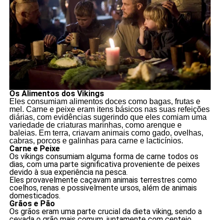
Os Alimentos dos Vikings
Eles consumiam alimentos doces como bagas, frutas e
mel. Carne e peixe eram itens básicos nas suas refeições
diárias, com evidências sugerindo que eles comiam uma
variedade de criaturas marinhas, como arenque e
baleias. Em terra, criavam animais como gado, ovelhas,
cabras, porcos e galinhas para carne e lacticínios.
Carne e Peixe
Os vikings consumiam alguma forma de carne todos os
dias, com uma parte significativa proveniente de peixes
devido à sua experiência na pesca.
Eles provavelmente caçavam animais terrestres como
coelhos, renas e possivelmente ursos, além de animais
domesticados.
Grãos e Pão
Os grãos eram uma parte crucial da dieta viking, sendo a
cevada o grão mais comum, juntamente com centeio,