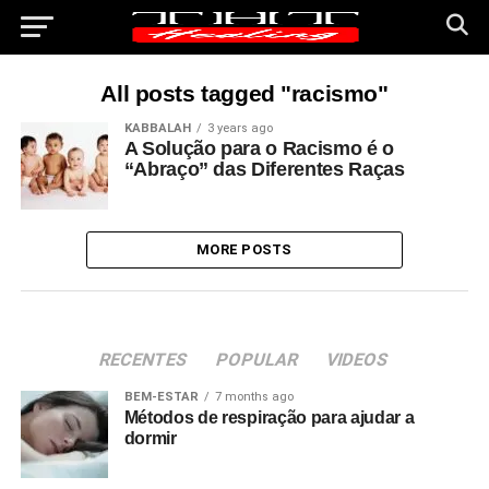
All posts tagged "racismo"
KABBALAH
3 years ago
A Solução para o Racismo é o
“Abraço” das Diferentes Raças
MORE POSTS
RECENTES
POPULAR
VIDEOS
BEM-ESTAR
7 months ago
Métodos de respiração para ajudar a
dormir