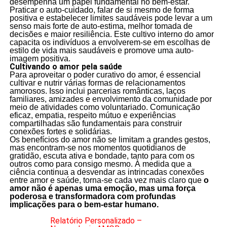
desempenha um papel fundamental no bem-estar.
Praticar o auto-cuidado, falar de si mesmo de forma
positiva e estabelecer limites saudáveis pode levar a um
senso mais forte de auto-estima, melhor tomada de
decisões e maior resiliência. Este cultivo interno do amor
capacita os indivíduos a envolverem-se em escolhas de
estilo de vida mais saudáveis e promove uma auto-
imagem positiva.
Cultivando o amor pela saúde
Para aproveitar o poder curativo do amor, é essencial
cultivar e nutrir várias formas de relacionamentos
amorosos. Isso inclui parcerias românticas, laços
familiares, amizades e envolvimento da comunidade por
meio de atividades como voluntariado. Comunicação
eficaz, empatia, respeito mútuo e experiências
compartilhadas são fundamentais para construir
conexões fortes e solidárias.
Os benefícios do amor não se limitam a grandes gestos,
mas encontram-se nos momentos quotidianos de
gratidão, escuta ativa e bondade, tanto para com os
outros como para consigo mesmo. À medida que a
ciência continua a desvendar as intrincadas conexões
entre amor e saúde, torna-se cada vez mais claro que
o
amor não é apenas uma emoção, mas uma força
poderosa e transformadora com profundas
implicações para o bem-estar humano.
Relatório Personalizado –