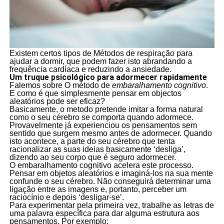
Existem certos tipos de Métodos de respiração para
ajudar a dormir, que podem fazer isto abrandando a
frequência cardíaca e reduzindo a ansiedade.
Um truque psicológico para adormecer rapidamente
Falemos sobre O método de
embaralhamento cognitivo
.
E como é que simplesmente pensar em objectos
aleatórios pode ser eficaz?
Basicamente, o metodo pretende imitar a forma natural
como o seu cérebro se comporta quando adormece.
Provavelmente já experienciou os pensamentos sem
sentido que surgem mesmo antes de adormecer. Quando
isto acontece, a parte do seu cérebro que tenta
racionalizar as suas ideias basicamente ‘desliga’,
dizendo ao seu corpo que é seguro adormecer.
O embaralhamento cognitivo acelera este processo.
Pensar em objetos aleatórios e imaginá-los na sua mente
confunde o seu cérebro. Não conseguirá determinar uma
ligação entre as imagens e, portanto, perceber um
raciocínio e depois ‘desligar-se’.
Para experimentar pela primeira vez, trabalhe as letras de
uma palavra específica para dar alguma estrutura aos
pensamentos. Por exemplo: