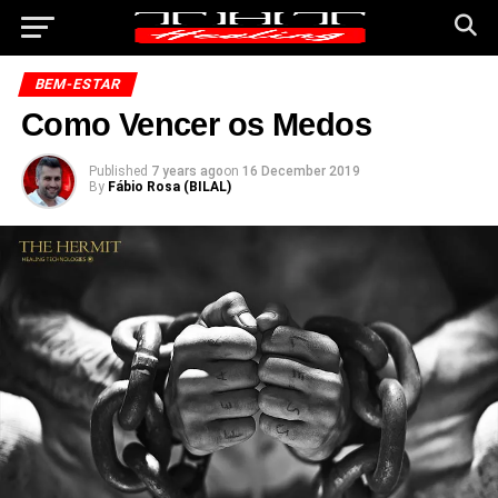
BEM-ESTAR
Como Vencer os Medos
Published
7 years ago
on
16 December 2019
By
Fábio Rosa (BILAL)