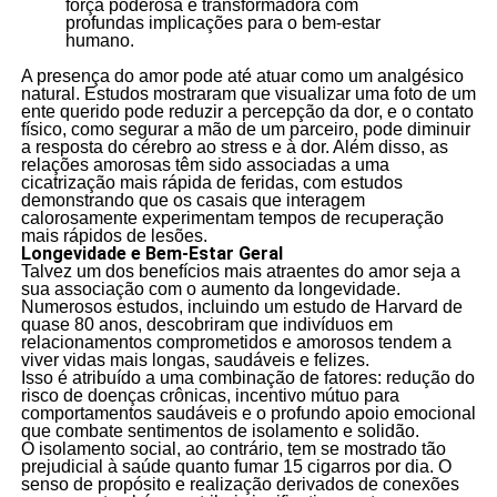
força poderosa e transformadora com
profundas implicações para o bem-estar
humano.
A presença do amor pode até atuar como um analgésico
natural. Estudos mostraram que visualizar uma foto de um
ente querido pode reduzir a percepção da dor, e o contato
físico, como segurar a mão de um parceiro, pode diminuir
a resposta do cérebro ao stress e à dor. Além disso, as
relações amorosas têm sido associadas a uma
cicatrização mais rápida de feridas, com estudos
demonstrando que os casais que interagem
calorosamente experimentam tempos de recuperação
mais rápidos de lesões.
Longevidade e Bem-Estar Geral
Talvez um dos benefícios mais atraentes do amor seja a
sua associação com o aumento da longevidade.
Numerosos estudos, incluindo um estudo de Harvard de
quase 80 anos, descobriram que indivíduos em
relacionamentos comprometidos e amorosos tendem a
viver vidas mais longas, saudáveis e felizes.
Isso é atribuído a uma combinação de fatores: redução do
risco de doenças crônicas, incentivo mútuo para
comportamentos saudáveis e o profundo apoio emocional
que combate sentimentos de isolamento e solidão.
O isolamento social, ao contrário, tem se mostrado tão
prejudicial à saúde quanto fumar 15 cigarros por dia. O
senso de propósito e realização derivados de conexões