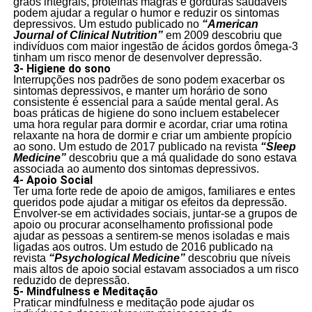
grãos integrais, proteínas magras e gorduras saudáveis
podem ajudar a regular o humor e reduzir os sintomas
depressivos. Um estudo publicado no
“American
Journal of Clinical Nutrition”
em 2009 descobriu que
indivíduos com maior ingestão de ácidos gordos ômega-3
tinham um risco menor de desenvolver depressão.
3- Higiene do sono
Interrupções nos padrões de sono podem exacerbar os
sintomas depressivos, e manter um horário de sono
consistente é essencial para a saúde mental geral. As
boas práticas de higiene do sono incluem estabelecer
uma hora regular para dormir e acordar, criar uma rotina
relaxante na hora de dormir e criar um ambiente propício
ao sono. Um estudo de 2017 publicado na revista
“Sleep
Medicine”
descobriu que a má qualidade do sono estava
associada ao aumento dos sintomas depressivos.
4- Apoio Social
Ter uma forte rede de apoio de amigos, familiares e entes
queridos pode ajudar a mitigar os efeitos da depressão.
Envolver-se em actividades sociais, juntar-se a grupos de
apoio ou procurar aconselhamento profissional pode
ajudar as pessoas a sentirem-se menos isoladas e mais
ligadas aos outros. Um estudo de 2016 publicado na
revista
“Psychological Medicine”
descobriu que níveis
mais altos de apoio social estavam associados a um risco
reduzido de depressão.
5- Mindfulness e Meditação
Praticar mindfulness e meditação pode ajudar os