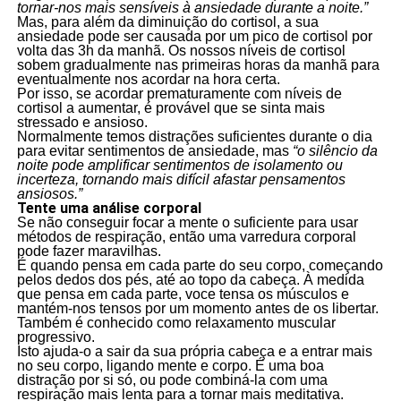
tornar-nos mais sensíveis à ansiedade durante a noite.”
Mas, para além da diminuição do cortisol, a sua
ansiedade pode ser causada por um pico de cortisol por
volta das 3h da manhã. Os nossos níveis de cortisol
sobem gradualmente nas primeiras horas da manhã para
eventualmente nos acordar na hora certa.
Por isso, se acordar prematuramente com níveis de
cortisol a aumentar, é provável que se sinta mais
stressado e ansioso.
Normalmente temos distrações suficientes durante o dia
para evitar sentimentos de ansiedade, mas
“o silêncio da
noite pode amplificar sentimentos de isolamento ou
incerteza, tornando mais difícil afastar pensamentos
ansiosos.”
Tente uma análise corporal
Se não conseguir focar a mente o suficiente para usar
métodos de respiração, então uma varredura corporal
pode fazer maravilhas.
É quando pensa em cada parte do seu corpo, começando
pelos dedos dos pés, até ao topo da cabeça. À medida
que pensa em cada parte, voce tensa os músculos e
mantém-nos tensos por um momento antes de os libertar.
Também é conhecido como relaxamento muscular
progressivo.
Isto ajuda-o a sair da sua própria cabeça e a entrar mais
no seu corpo, ligando mente e corpo. É uma boa
distração por si só, ou pode combiná-la com uma
respiração mais lenta para a tornar mais meditativa.