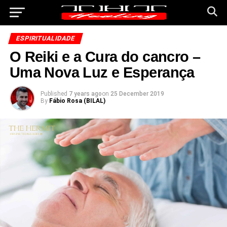
ESPIRITUALIDADE
O Reiki e a Cura do cancro –
Uma Nova Luz e Esperança
Published
7 years ago
on
25 December 2019
By
Fábio Rosa (BILAL)