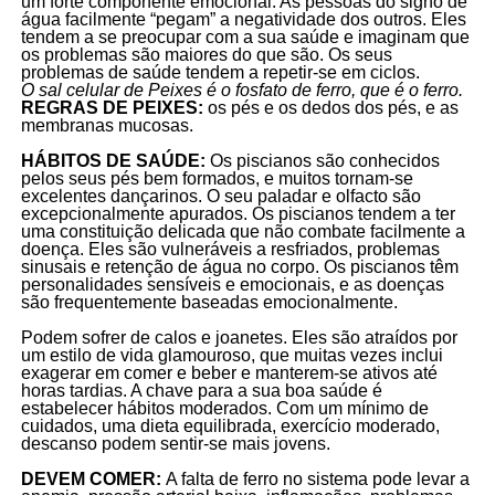
um forte componente emocional. As pessoas do signo de
água facilmente “pegam” a negatividade dos outros. Eles
tendem a se preocupar com a sua saúde e imaginam que
os problemas são maiores do que são. Os seus
problemas de saúde tendem a repetir-se em ciclos.
O sal celular de Peixes é o fosfato de ferro, que é o ferro.
REGRAS DE PEIXES:
os pés e os dedos dos pés, e as
membranas mucosas.
HÁBITOS DE SAÚDE:
Os piscianos são conhecidos
pelos seus pés bem formados, e muitos tornam-se
excelentes dançarinos. O seu paladar e olfacto são
excepcionalmente apurados. Os piscianos tendem a ter
uma constituição delicada que não combate facilmente a
doença. Eles são vulneráveis a resfriados, problemas
sinusais e retenção de água no corpo. Os piscianos têm
personalidades sensíveis e emocionais, e as doenças
são frequentemente baseadas emocionalmente.
Podem sofrer de calos e joanetes. Eles são atraídos por
um estilo de vida glamouroso, que muitas vezes inclui
exagerar em comer e beber e manterem-se ativos até
horas tardias. A chave para a sua boa saúde é
estabelecer hábitos moderados. Com um mínimo de
cuidados, uma dieta equilibrada, exercício moderado,
descanso podem sentir-se mais jovens.
DEVEM COMER:
A falta de ferro no sistema pode levar a