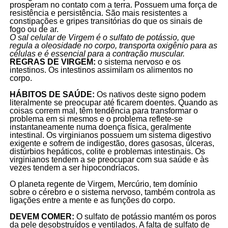
prosperam no contato com a terra. Possuem uma força de
resistência e persistência. São mais resistentes a
constipações e gripes transitórias do que os sinais de
fogo ou de ar.
O sal celular de Virgem é o sulfato de potássio, que
regula a oleosidade no corpo, transporta oxigênio para as
células e é essencial para a contração muscular.
REGRAS DE VIRGEM:
o sistema nervoso e os
intestinos. Os intestinos assimilam os alimentos no
corpo.
HÁBITOS DE SAÚDE:
Os nativos deste signo podem
literalmente se preocupar até ficarem doentes. Quando as
coisas correm mal, têm tendência para transformar o
problema em si mesmos e o problema reflete-se
instantaneamente numa doença física, geralmente
intestinal. Os virginianos possuem um sistema digestivo
exigente e sofrem de indigestão, dores gasosas, úlceras,
distúrbios hepáticos, colite e problemas intestinais. Os
virginianos tendem a se preocupar com sua saúde e às
vezes tendem a ser hipocondríacos.
O planeta regente de Virgem, Mercúrio, tem domínio
sobre o cérebro e o sistema nervoso, também controla as
ligações entre a mente e as funções do corpo.
DEVEM COMER:
O sulfato de potássio mantém os poros
da pele desobstruídos e ventilados. A falta de sulfato de