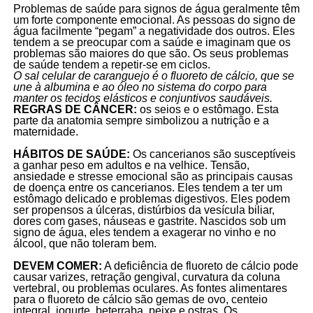
Problemas de saúde para signos de água geralmente têm
um forte componente emocional. As pessoas do signo de
água facilmente “pegam” a negatividade dos outros. Eles
tendem a se preocupar com a saúde e imaginam que os
problemas são maiores do que são. Os seus problemas
de saúde tendem a repetir-se em ciclos.
O sal celular de caranguejo é o fluoreto de cálcio, que se
une à albumina e ao óleo no sistema do corpo para
manter os tecidos elásticos e conjuntivos saudáveis.
REGRAS DE CÂNCER:
os seios e o estômago. Esta
parte da anatomia sempre simbolizou a nutrição e a
maternidade.
HÁBITOS DE SAÚDE:
Os cancerianos são susceptíveis
a ganhar peso em adultos e na velhice. Tensão,
ansiedade e stresse emocional são as principais causas
de doença entre os cancerianos. Eles tendem a ter um
estômago delicado e problemas digestivos. Eles podem
ser propensos a úlceras, distúrbios da vesícula biliar,
dores com gases, náuseas e gastrite. Nascidos sob um
signo de água, eles tendem a exagerar no vinho e no
álcool, que não toleram bem.
DEVEM COMER:
A deficiência de fluoreto de cálcio pode
causar varizes, retração gengival, curvatura da coluna
vertebral, ou problemas oculares. As fontes alimentares
para o fluoreto de cálcio são gemas de ovo, centeio
integral, iogurte, beterraba, peixe e ostras. Os