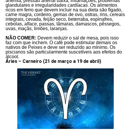
anemia, pressão arterial baixa, inflamações, problemas
glandulares e irregularidades cardíacas. Os alimentos
ricos em ferro que devem incluir na sua dieta são fígado,
carne magra, cordeiro, gemas de ovo, ostras, rins, cereais
integrais, cevada, feijão seco, beterraba, espinafres,
cebolas, alface, passas, tâmaras, damascos, pêssegos,
uvas, maçãs, limões, laranjas.
NÃO COMER:
Devem reduzir o sal de mesa, pois isso
faz com que inchem. O café pode estimular demais os
nativos de Peixes e deve ser reduzido ao mínimo. Os
piscianos são particularmente suscetíveis aos efeitos do
álcool.
Áries – Carneiro (21 de março a 19 de abril)