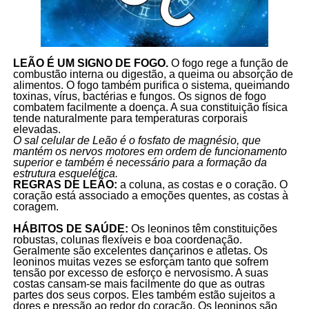
LEÃO É UM SIGNO DE FOGO.
O fogo rege a função de
combustão interna ou digestão, a queima ou absorção de
alimentos. O fogo também purifica o sistema, queimando
toxinas, vírus, bactérias e fungos. Os signos de fogo
combatem facilmente a doença. A sua constituição física
tende naturalmente para temperaturas corporais
elevadas.
O sal celular de Leão é o fosfato de magnésio, que
mantém os nervos motores em ordem de funcionamento
superior e também é necessário para a formação da
estrutura esquelética.
REGRAS DE LEÃO:
a coluna, as costas e o coração. O
coração está associado a emoções quentes, as costas à
coragem.
HÁBITOS DE SAÚDE:
Os leoninos têm constituições
robustas, colunas flexíveis e boa coordenação.
Geralmente são excelentes dançarinos e atletas. Os
leoninos muitas vezes se esforçam tanto que sofrem
tensão por excesso de esforço e nervosismo. A suas
costas cansam-se mais facilmente do que as outras
partes dos seus corpos. Eles também estão sujeitos a
dores e pressão ao redor do coração. Os leoninos são