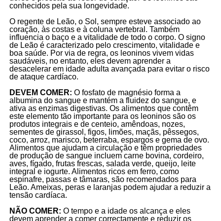
conhecidos pela sua longevidade.
O regente de Leão, o Sol, sempre esteve associado ao
coração, às costas e à coluna vertebral. Também
influencia o baço e a vitalidade de todo o corpo. O signo
de Leão é caracterizado pelo crescimento, vitalidade e
boa saúde. Por via de regra, os leoninos vivem vidas
saudáveis, no entanto, eles devem aprender a
desacelerar em idade adulta avançada para evitar o risco
de ataque cardíaco.
DEVEM COMER:
O fosfato de magnésio forma a
albumina do sangue e mantém a fluidez do sangue, e
ativa as enzimas digestivas. Os alimentos que contêm
este elemento tão importante para os leoninos são os
produtos integrais e de centeio, amêndoas, nozes,
sementes de girassol, figos, limões, maçãs, pêssegos,
coco, arroz, marisco, beterraba, espargos e gema de ovo.
Alimentos que ajudam a circulação e têm propriedades
de produção de sangue incluem carne bovina, cordeiro,
aves, fígado, frutas frescas, salada verde, queijo, leite
integral e iogurte. Alimentos ricos em ferro, como
espinafre, passas e tâmaras, são recomendados para
Leão. Ameixas, peras e laranjas podem ajudar a reduzir a
tensão cardíaca.
NÃO COMER:
O tempo e a idade os alcança e eles
devem aprender a comer correctamente e reduzir os