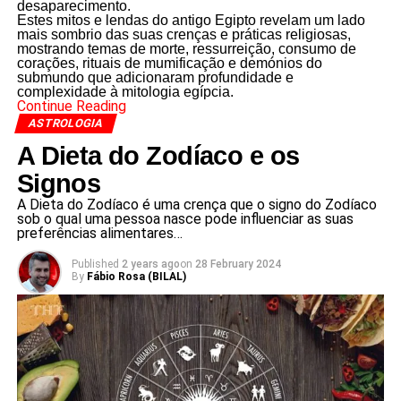
desaparecimento.
Estes mitos e lendas do antigo Egipto revelam um lado
mais sombrio das suas crenças e práticas religiosas,
mostrando temas de morte, ressurreição, consumo de
corações, rituais de mumificação e demónios do
submundo que adicionaram profundidade e
complexidade à mitologia egípcia.
Continue Reading
ASTROLOGIA
A Dieta do Zodíaco e os
Signos
A Dieta do Zodíaco é uma crença que o signo do Zodíaco
sob o qual uma pessoa nasce pode influenciar as suas
preferências alimentares…
Published
2 years ago
on
28 February 2024
By
Fábio Rosa (BILAL)