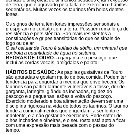
de terra, que é agravado pela falta de exercício e hábitos
sedentários. Muitas vezes os taurinos têm belos dentes
fortes.
Os signos de terra têm fortes impressões sensoriais e
prosperam no contato com a terra. Possuem uma força de
resistência e persistência. São mais resistentes a
constipações e gripes transitórias do que os sinais de
fogo ou de ar.
O sal celular de Touro é sulfato de sódio, um mineral que
controla a quantidade de água no sistema.
REGRAS DE TOURO:
a garganta e o pescoço, que
inclui as cordas vocais, amígdalas e palato.
HÁBITOS DE SAÚDE:
As papilas gustativas de Touro
são apuradas e gostam muito de boa comida. Podem ter
tendência para engordar à medida que envelhecem. Os
taurinos são particularmente vulneráveis a tosse, dor de
garganta, laringite, glândulas inchadas, rigidez do
pescoço e a pequenas lesões à volta do pescoço.
Exercício moderado e boa alimentação devem ser uma
disciplina rigorosa na vida de todos os taurinos. O taurino
tende a comer alimentos que engordam, a ser lento e
indolente, e a não gostar de exercícios. Pode sofrer de
olhos inchados e olheiras, e o seu rosto está apto a ficar
com uma expressão mais pesada com o passar do
tempo.