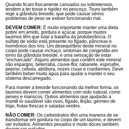
Quando ficam fisicamente cansados ou sobretensos,
tendem a ter tosse e rigidez no pescoço. Touro também
rege a glândula tireoide, que pode causar sérios
problemas de peso se estiver funcionando mal.
DEVEM COMER:
É muito importante manter uma dieta
pobre em amido, gordura e açúcar, porque muitos
taurinos têm que lutar a batalha da protuberância. O
sulfato de sódio está presente no fígado, pâncreas e
hormônios dos rins. Um desequilíbrio deste mineral no
corpo pode causar inchaço, sintomas de congestão em
torno da glândula tireoide, e uma sensação de estar
“encharcado”. Alguns alimentos que contêm este mineral
são espargos, beterraba, couve-flor, rabanete, espinafre,
pepino, cebola, abóbora, nozes cruas e cranberries. Deve
também beber muita água para ajudar a manter o seu
sistema descarregado.
Para manter a tireoide funcionando da melhor forma, os
taurinos devem comer alimentos com iodo natural, como
peixes e mariscos. Outros alimentos que ajudarão a
mantê-lo saudável são ovos, fígado, feijão, gérmen de
trigo, frutas frescas e saladas verdes.
NÃO COMER:
Os carboidratos têm uma maneira de se
transformar em gordura no corpo de um taurino, e devem
ser evitados. Alimentos pesados e muito doces também
devem ser evitados.