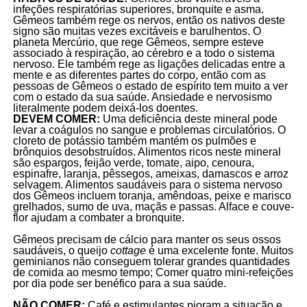
infeções respiratórias superiores, bronquite e asma.
Gêmeos também rege os nervos, então os nativos deste
signo são muitas vezes excitáveis e barulhentos. O
planeta Mercúrio, que rege Gêmeos, sempre esteve
associado à respiração, ao cérebro e a todo o sistema
nervoso. Ele também rege as ligações delicadas entre a
mente e as diferentes partes do corpo, então com as
pessoas de Gêmeos o estado de espírito tem muito a ver
com o estado da sua saúde. Ansiedade e nervosismo
literalmente podem deixá-los doentes.
DEVEM COMER:
Uma deficiência deste mineral pode
levar a coágulos no sangue e problemas circulatórios. O
cloreto de potássio também mantém os pulmões e
brônquios desobstruídos. Alimentos ricos neste mineral
são espargos, feijão verde, tomate, aipo, cenoura,
espinafre, laranja, pêssegos, ameixas, damascos e arroz
selvagem. Alimentos saudáveis para o sistema nervoso
dos Gêmeos incluem toranja, amêndoas, peixe e marisco
grelhados, sumo de uva, maçãs e passas. Alface e couve-
flor ajudam a combater a bronquite.
Gêmeos precisam de cálcio para manter os seus ossos
saudáveis, o queijo
cottage
é uma excelente fonte. Muitos
geminianos não conseguem tolerar grandes quantidades
de comida ao mesmo tempo; Comer quatro mini-refeições
por dia pode ser benéfico para a sua saúde.
NÃO COMER:
Café e estimulantes pioram a situação e