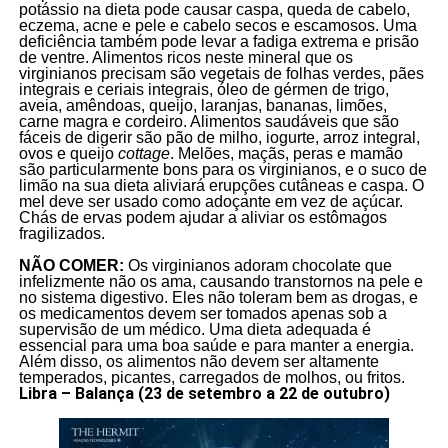
potássio na dieta pode causar caspa, queda de cabelo,
eczema, acne e pele e cabelo secos e escamosos. Uma
deficiência também pode levar a fadiga extrema e prisão
de ventre. Alimentos ricos neste mineral que os
virginianos precisam são vegetais de folhas verdes, pães
integrais e ceriais integrais, óleo de gérmen de trigo,
aveia, amêndoas, queijo, laranjas, bananas, limões,
carne magra e cordeiro. Alimentos saudáveis que são
fáceis de digerir são pão de milho, iogurte, arroz integral,
ovos e queijo
cottage
. Melões, maçãs, peras e mamão
são particularmente bons para os virginianos, e o suco de
limão na sua dieta aliviará erupções cutâneas e caspa. O
mel deve ser usado como adoçante em vez de açúcar.
Chás de ervas podem ajudar a aliviar os estômagos
fragilizados.
NÃO COMER:
Os virginianos adoram chocolate que
infelizmente não os ama, causando transtornos na pele e
no sistema digestivo. Eles não toleram bem as drogas, e
os medicamentos devem ser tomados apenas sob a
supervisão de um médico. Uma dieta adequada é
essencial para uma boa saúde e para manter a energia.
Além disso, os alimentos não devem ser altamente
temperados, picantes, carregados de molhos, ou fritos.
Libra – Balança (23 de setembro a 22 de outubro)