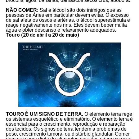
brócolis, figos, bananas, damascos secos crus, abóbora.
NÃO COMER:
Sal e álcool são dois inimigos que as
pessoas de Áries em particular devem evitar. O excesso
de sal afeta os ossos e artérias, o álcool superestimula e
reage negativamente nos rins. Eles devem beber muita
água e obter descanso e relaxamento adequados.
Touro (20 de abril a 20 de maio)
TOURO É UM SIGNO DE TERRA.
O elemento terra rege
os sistemas esquelético e eliminatório. O elemento terra é
essencial para o crescimento, reprodução e reparação
dos tecidos. Os signos de terra tendem a problemas de
peso, crescimento tumoral ou distúrbio glandular. Comer
demais e uma dieta de alimentos pesados criam excesso