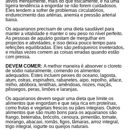
ativos mentalmente, mais do que fisicamente, e há uma
ligeira tendência a engordar se não forem cuidadosos.
Eles tendem a sofrer de problemas circulatórios,
endurecimento das artérias, anemia e pressão arterial
baixa.
Os aquarianos precisam de uma dieta saudável para
manter a vitalidade e manter o seu peso no nível perfeito.
As pessoas de aquário gostam de mergulhar em
projectos e atividades, e isso deixa pouco tempo para
refeições equilibradas. Eles são
petisqueiros
inveterados,
e muitas vezes comem as coisas erradas quando estão
com pressa.
DEVEM COMER:
A melhor maneira é absorver o cloreto
de sódio naturalmente, comendo os alimentos
adequados. Estes incluem peixes do oceano, lagosta,
atum, ostras, espinafres, rabanetes, aipo, repolho, alface,
milho, abóbora, lentilhas, amêndoas, nozes, maçãs,
pêssegos, peras, limões e laranjas.
Os aquarianos devem seguir uma dieta que limite os
alimentos que engordam e que seja rica em proteínas,
como frutas e vegetais frescos ou pães integrais. Outros
alimentos que são muito bons para os aquarianos são
frango, beterraba, brócolis, cenoura, pimentão, tomate,
morango, abacaxi, romãs, figos, tâmaras, arroz integral,
trigo integral, iogurte ou queijos naturais.