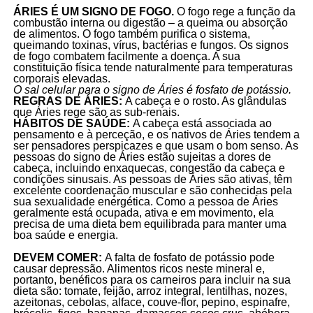
ÁRIES É UM SIGNO DE FOGO.
O fogo rege a função da
combustão interna ou digestão – a queima ou absorção
de alimentos. O fogo também purifica o sistema,
queimando toxinas, vírus, bactérias e fungos. Os signos
de fogo combatem facilmente a doença. A sua
constituição física tende naturalmente para temperaturas
corporais elevadas.
O sal celular para o signo de Áries é fosfato de potássio.
REGRAS DE ÁRIES:
A cabeça e o rosto. As glândulas
que Áries rege são as sub-renais.
HÁBITOS DE SAÚDE:
A cabeça está associada ao
pensamento e à perceção, e os nativos de Áries tendem a
ser pensadores perspicazes e que usam o bom senso. As
pessoas do signo de Áries estão sujeitas a dores de
cabeça, incluindo enxaquecas, congestão da cabeça e
condições sinusais. As pessoas de Áries são ativas, têm
excelente coordenação muscular e são conhecidas pela
sua sexualidade energética. Como a pessoa de Áries
geralmente está ocupada, ativa e em movimento, ela
precisa de uma dieta bem equilibrada para manter uma
boa saúde e energia.
DEVEM COMER:
A falta de fosfato de potássio pode
causar depressão. Alimentos ricos neste mineral e,
portanto, benéficos para os carneiros para incluir na sua
dieta são: tomate, feijão, arroz integral, lentilhas, nozes,
azeitonas, cebolas, alface, couve-flor, pepino, espinafre,