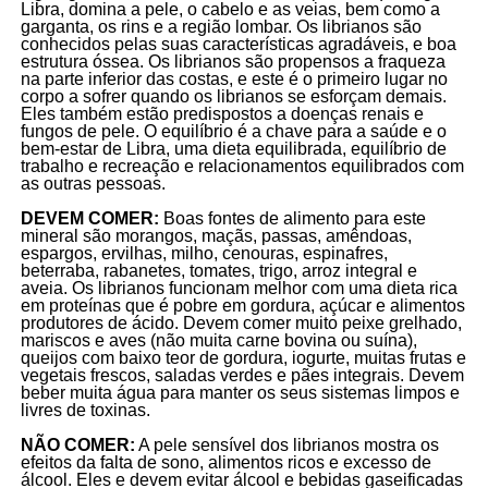
Libra, domina a pele, o cabelo e as veias, bem como a
garganta, os rins e a região lombar. Os librianos são
conhecidos pelas suas características agradáveis, e boa
estrutura óssea. Os librianos são propensos a fraqueza
na parte inferior das costas, e este é o primeiro lugar no
corpo a sofrer quando os librianos se esforçam demais.
Eles também estão predispostos a doenças renais e
fungos de pele. O equilíbrio é a chave para a saúde e o
bem-estar de Libra, uma dieta equilibrada, equilíbrio de
trabalho e recreação e relacionamentos equilibrados com
as outras pessoas.
DEVEM COMER:
Boas fontes de alimento para este
mineral são morangos, maçãs, passas, amêndoas,
espargos, ervilhas, milho, cenouras, espinafres,
beterraba, rabanetes, tomates, trigo, arroz integral e
aveia. Os librianos funcionam melhor com uma dieta rica
em proteínas que é pobre em gordura, açúcar e alimentos
produtores de ácido. Devem comer muito peixe grelhado,
mariscos e aves (não muita carne bovina ou suína),
queijos com baixo teor de gordura, iogurte, muitas frutas e
vegetais frescos, saladas verdes e pães integrais. Devem
beber muita água para manter os seus sistemas limpos e
livres de toxinas.
NÃO COMER:
A pele sensível dos librianos mostra os
efeitos da falta de sono, alimentos ricos e excesso de
álcool. Eles e devem evitar álcool e bebidas gaseificadas