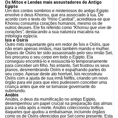
Os Mitos e Lendas mais assustadores do Antigo
Egipto
Um dos contos sombrios e misteriosos do antigo Egipto
envolve o deus Khonsu, que era associado à lua. De
acordo com o texto do “Hino Canibal”, acreditava-se que
Khonsu consumia corações humanos, mesmo os de
outros deuses. Ele foi referido como
“Khonsu que vive de
corações”,
destacando a sua natureza macabra na
mitologia egípcia.
Ísis e Osíris
Outro mito inquietante gira em redor de Ísis e Osíris, que
não eram apenas irmãos, mas também marido e mulher.
Depois de Osíris ter sido assassinado pelo seu irmão Set,
Ísis procurou o seu corpo em todo o Egipto. Ela
conseguiu encontrá-lo e ressuscitá-lo temporariamente
para conceber um filho. No entanto, Set frustrou os seus
planos, desmembrando Osíris e espalhando partes do
seu corpo. Apesar deste ato horrível, Ísis reconstruiu
Osíris com a ajuda de sua irmã Néftis, criando um novo
órgão para ele para que eles pudessem conceber uma
criança antes que ele se tornasse governante do
submundo.
Anúbis
Anúbis, o deus da mumificação no antigo Egipto,
desempenhou um papel crucial na preparação das almas
para a vida após a morte. Anúbis coleccionou troféus
daqueles que ajudou a embalsamar, incluindo órgãos
como os de Osíris oferecidos por Set como presente. Esta