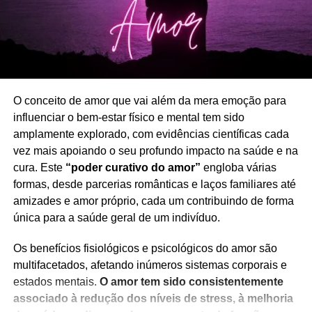
Elevador, Locomotiva, Águia
Cachorrinho, Ervilha, Papoila
O conceito de amor que vai além da mera emoção para
influenciar o bem-estar físico e mental tem sido
amplamente explorado, com evidências científicas cada
vez mais apoiando o seu profundo impacto na saúde e na
cura. Este
“poder curativo do amor”
engloba várias
formas, desde parcerias românticas e laços familiares até
amizades e amor próprio, cada um contribuindo de forma
única para a saúde geral de um indivíduo.
Porque é que ficamos ansiosos à noite?
Os benefícios fisiológicos e psicológicos do amor são
Voce pode passar o dia e a noite sem sentir ansiedade.
multifacetados, afetando inúmeros sistemas corporais e
Mas em muitos casos assim que a acorda durante a noite,
estados mentais.
O amor tem sido consistentemente
é quase garantido alguma ansiedade e dificuldade em
associado à redução dos níveis de stress, à melhoria
voltar a adormecer.