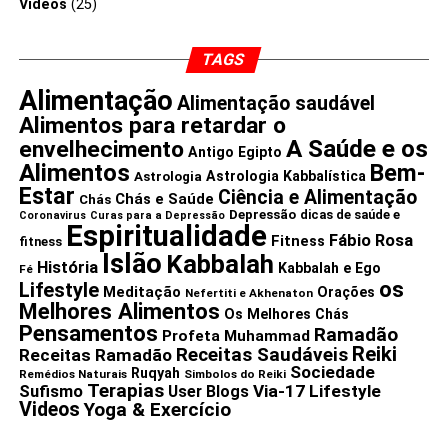
Videos
(25)
exercícios”, disse
Denice Ichinoe
, DO, professora
assistente no departamento de medicina familiar e
TAGS
comunitária da Escola de Medicina Kirk Kerkorian da
Universidade de Nevada, Las Vegas.
Alimentação
Alimentação saudável
Alimentos para retardar o
“O que você não quer é começar a treinar muito duro e
A Saúde e os
envelhecimento
intensamente”, disse ela.
Antigo Egipto
Alimentos
Bem-
Astrologia Kabbalística
Astrologia
Estar
Ciência e Alimentação
Ichinoe recomendou as seguintes dicas para começar a
Chás e Saúde
Chás
Depressão
dicas de saúde e
Coronavirus
Curas para a Depressão
usar o IWT:
Espiritualidade
Fábio Rosa
Fitness
fitness
Islão
Kabbalah
Comece com metas atingíveis.
Se você não pode fazer
História
Kabbalah e Ego
Fé
os
30 minutos quando você começa pela primeira vez, tudo
Lifestyle
Meditação
Orações
Nefertiti e Akhenaton
Melhores Alimentos
bem. Escolha um objetivo que funcione para o seu nível de
Os Melhores Chás
Pensamentos
Ramadão
condicionamento físico.
Profeta Muhammad
Reiki
Receitas Saudáveis
Receitas Ramadão
Use o “teste de conversação”
para verificar o seu nível
Sociedade
Ruqyah
Remédios Naturais
Simbolos do Reiki
de intensidade. Durante os intervalos de caminhada rápida,
Terapias
Via-17 Lifestyle
Sufismo
User Blogs
você só deve ser capaz de dizer algumas palavras antes
Videos
Yoga & Exercício
de recuperar o fôlego.