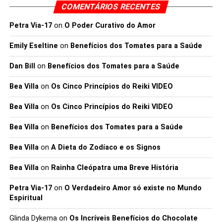
Use sapatos de apoio para caminhada
– se estiver
COMENTÁRIOS RECENTES
desconfortável, é menos provável que mantenha a sua
Petra Via-17
on
O Poder Curativo do Amor
rotina!
Conheça o seu corpo.
Se sentir dor ou tonturas, abrande
Emily Eseltine
on
Benefícios dos Tomates para a Saúde
ou pare.
Registe as suas sessões
usando um diário, rastreador de
Dan Bill
on
Benefícios dos Tomates para a Saúde
fitness ou uma simples aplicação no seu telemóvel.
Bea Villa
on
Os Cinco Princípios do Reiki VIDEO
Eby aconselhou um breve teste primeiro. “Queremos
construir o sucesso com base no sucesso”, disse ela. “Se
Bea Villa
on
Os Cinco Princípios do Reiki VIDEO
você quiser embarcar em um programa de treino de
caminhada intervalada, comece baixo e construa
Bea Villa
on
Benefícios dos Tomates para a Saúde
devagar. Tente caminhar no seu ritmo regular por alguns
minutos, depois caminhe rapidamente por 20 a 30
Bea Villa
on
A Dieta do Zodíaco e os Signos
segundos e repita durante toda a caminhada. À medida
Bea Villa
on
Rainha Cleópatra uma Breve História
que o seu corpo se adapta a esse novo estímulo de
exercício, você pode aumentar gradualmente a duração
Petra Via-17
on
O Verdadeiro Amor só existe no Mundo
das sessões de caminhada mais rápidas”, concluiu Eby.
Espiritual
Glinda Dykema
on
Os Incríveis Benefícios do Chocolate