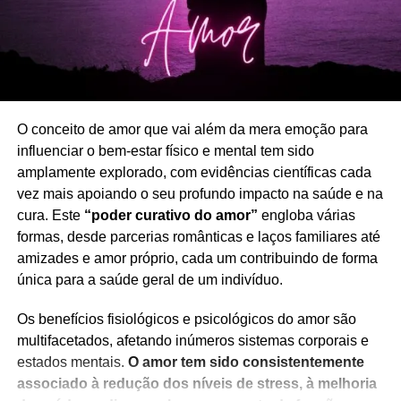
Elevador, Locomotiva, Águia
Cachorrinho, Ervilha, Papoila
O conceito de amor que vai além da mera emoção para
influenciar o bem-estar físico e mental tem sido
amplamente explorado, com evidências científicas cada
vez mais apoiando o seu profundo impacto na saúde e na
cura. Este
“poder curativo do amor”
engloba várias
formas, desde parcerias românticas e laços familiares até
amizades e amor próprio, cada um contribuindo de forma
única para a saúde geral de um indivíduo.
Porque é que ficamos ansiosos à noite?
Os benefícios fisiológicos e psicológicos do amor são
Voce pode passar o dia e a noite sem sentir ansiedade.
multifacetados, afetando inúmeros sistemas corporais e
Mas em muitos casos assim que a acorda durante a noite,
estados mentais.
O amor tem sido consistentemente
é quase garantido alguma ansiedade e dificuldade em
associado à redução dos níveis de stress, à melhoria
voltar a adormecer.