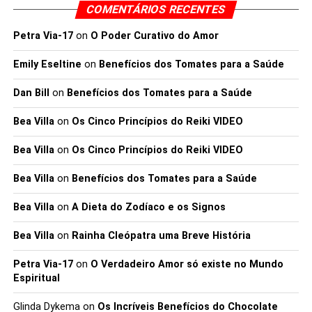
Use sapatos de apoio para caminhada
– se estiver
COMENTÁRIOS RECENTES
desconfortável, é menos provável que mantenha a sua
Petra Via-17
on
O Poder Curativo do Amor
rotina!
Conheça o seu corpo.
Se sentir dor ou tonturas, abrande
Emily Eseltine
on
Benefícios dos Tomates para a Saúde
ou pare.
Registe as suas sessões
usando um diário, rastreador de
Dan Bill
on
Benefícios dos Tomates para a Saúde
fitness ou uma simples aplicação no seu telemóvel.
Bea Villa
on
Os Cinco Princípios do Reiki VIDEO
Eby aconselhou um breve teste primeiro. “Queremos
construir o sucesso com base no sucesso”, disse ela. “Se
Bea Villa
on
Os Cinco Princípios do Reiki VIDEO
você quiser embarcar em um programa de treino de
caminhada intervalada, comece baixo e construa
Bea Villa
on
Benefícios dos Tomates para a Saúde
devagar. Tente caminhar no seu ritmo regular por alguns
minutos, depois caminhe rapidamente por 20 a 30
Bea Villa
on
A Dieta do Zodíaco e os Signos
segundos e repita durante toda a caminhada. À medida
Bea Villa
on
Rainha Cleópatra uma Breve História
que o seu corpo se adapta a esse novo estímulo de
exercício, você pode aumentar gradualmente a duração
Petra Via-17
on
O Verdadeiro Amor só existe no Mundo
das sessões de caminhada mais rápidas”, concluiu Eby.
Espiritual
Glinda Dykema
on
Os Incríveis Benefícios do Chocolate