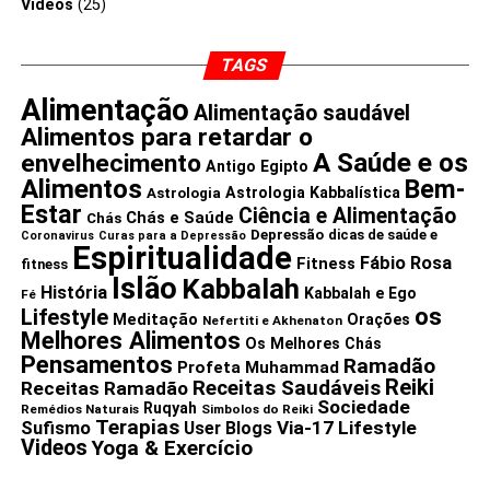
Videos
(25)
exercícios”, disse
Denice Ichinoe
, DO, professora
assistente no departamento de medicina familiar e
TAGS
comunitária da Escola de Medicina Kirk Kerkorian da
Universidade de Nevada, Las Vegas.
Alimentação
Alimentação saudável
Alimentos para retardar o
“O que você não quer é começar a treinar muito duro e
A Saúde e os
envelhecimento
intensamente”, disse ela.
Antigo Egipto
Alimentos
Bem-
Astrologia Kabbalística
Astrologia
Estar
Ciência e Alimentação
Ichinoe recomendou as seguintes dicas para começar a
Chás e Saúde
Chás
Depressão
dicas de saúde e
Coronavirus
Curas para a Depressão
usar o IWT:
Espiritualidade
Fábio Rosa
Fitness
fitness
Islão
Kabbalah
Comece com metas atingíveis.
Se você não pode fazer
História
Kabbalah e Ego
Fé
os
30 minutos quando você começa pela primeira vez, tudo
Lifestyle
Meditação
Orações
Nefertiti e Akhenaton
Melhores Alimentos
bem. Escolha um objetivo que funcione para o seu nível de
Os Melhores Chás
Pensamentos
Ramadão
condicionamento físico.
Profeta Muhammad
Reiki
Receitas Saudáveis
Receitas Ramadão
Use o “teste de conversação”
para verificar o seu nível
Sociedade
Ruqyah
Remédios Naturais
Simbolos do Reiki
de intensidade. Durante os intervalos de caminhada rápida,
Terapias
Via-17 Lifestyle
Sufismo
User Blogs
você só deve ser capaz de dizer algumas palavras antes
Videos
Yoga & Exercício
de recuperar o fôlego.