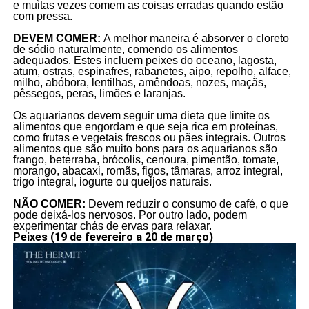
e muitas vezes comem as coisas erradas quando estão
com pressa.
DEVEM COMER:
A melhor maneira é absorver o cloreto
de sódio naturalmente, comendo os alimentos
adequados. Estes incluem peixes do oceano, lagosta,
atum, ostras, espinafres, rabanetes, aipo, repolho, alface,
milho, abóbora, lentilhas, amêndoas, nozes, maçãs,
pêssegos, peras, limões e laranjas.
Os aquarianos devem seguir uma dieta que limite os
alimentos que engordam e que seja rica em proteínas,
como frutas e vegetais frescos ou pães integrais. Outros
alimentos que são muito bons para os aquarianos são
frango, beterraba, brócolis, cenoura, pimentão, tomate,
morango, abacaxi, romãs, figos, tâmaras, arroz integral,
trigo integral, iogurte ou queijos naturais.
NÃO COMER:
Devem reduzir o consumo de café, o que
pode deixá-los nervosos. Por outro lado, podem
experimentar chás de ervas para relaxar.
Peixes (19 de fevereiro a 20 de março)