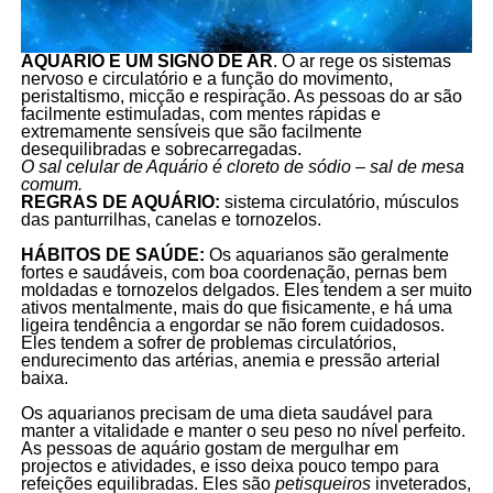
AQUÁRIO É UM SIGNO DE AR
. O ar rege os sistemas
nervoso e circulatório e a função do movimento,
peristaltismo, micção e respiração. As pessoas do ar são
facilmente estimuladas, com mentes rápidas e
extremamente sensíveis que são facilmente
desequilibradas e sobrecarregadas.
O sal celular de Aquário é cloreto de sódio – sal de mesa
comum.
REGRAS DE AQUÁRIO:
sistema circulatório, músculos
das panturrilhas, canelas e tornozelos.
HÁBITOS DE SAÚDE:
Os aquarianos são geralmente
fortes e saudáveis, com boa coordenação, pernas bem
moldadas e tornozelos delgados. Eles tendem a ser muito
ativos mentalmente, mais do que fisicamente, e há uma
ligeira tendência a engordar se não forem cuidadosos.
Eles tendem a sofrer de problemas circulatórios,
endurecimento das artérias, anemia e pressão arterial
baixa.
Os aquarianos precisam de uma dieta saudável para
manter a vitalidade e manter o seu peso no nível perfeito.
As pessoas de aquário gostam de mergulhar em
projectos e atividades, e isso deixa pouco tempo para
refeições equilibradas. Eles são
petisqueiros
inveterados,