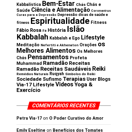
Bem-Estar
Chás e
Kabbalística
Chás
Ciência e Alimentação
Saúde
Coronavirus
Depressão
dicas de saúde e
Curas para a Depressão
Espiritualidade
Fitness
fitness
Islão
Fábio Rosa
História
Fé
Kabbalah
Lifestyle
Kabbalah e Ego
os
Meditação
Orações
Nefertiti e Akhenaton
Melhores Alimentos
Os Melhores
Pensamentos
Profeta
Chás
Ramadão
Receitas
Muhammad
Reiki
Receitas Saudáveis
Ramadão
Ruqyah
Remédios Naturais
Simbolos do Reiki
Terapias
Sociedade
Sufismo
User Blogs
Videos
Yoga &
Via-17 Lifestyle
Exercício
COMENTÁRIOS RECENTES
Petra Via-17
on
O Poder Curativo do Amor
Emily Eseltine
on
Benefícios dos Tomates