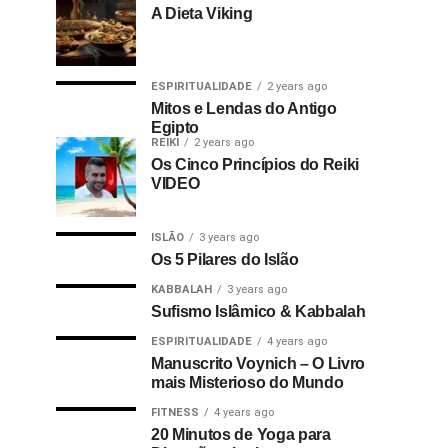
A Dieta Viking
ESPIRITUALIDADE
2 years ago
Mitos e Lendas do Antigo
Egipto
REIKI
2 years ago
Os Cinco Princípios do Reiki
VIDEO
ISLÃO
3 years ago
Os 5 Pilares do Islão
KABBALAH
3 years ago
Sufismo Islâmico & Kabbalah
ESPIRITUALIDADE
4 years ago
Manuscrito Voynich – O Livro
mais Misterioso do Mundo
FITNESS
4 years ago
20 Minutos de Yoga para