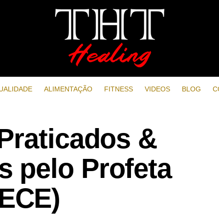
UALIDADE
ALIMENTAÇÃO
FITNESS
VIDEOS
BLOG
C
Praticados &
 pelo Profeta
ECE)