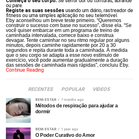
Conheça o seu corpo.
Se sentir dor ou tonturas, abrande
ou pare.
Registe as suas sessões
usando um diário, rastreador de
fitness ou uma simples aplicação no seu telemóvel.
Eby aconselhou um breve teste primeiro. “Queremos
construir o sucesso com base no sucesso”, disse ela. “Se
você quiser embarcar em um programa de treino de
caminhada intervalada, comece baixo e construa
devagar. Tente caminhar no seu ritmo regular por alguns
minutos, depois caminhe rapidamente por 20 a 30
segundos e repita durante toda a caminhada. À medida
que o seu corpo se adapta a esse novo estímulo de
exercício, você pode aumentar gradualmente a duração
das sessões de caminhada mais rápidas”, concluiu Eby.
Continue Reading
RECENTES
POPULAR
VIDEOS
BEM-ESTAR
7 months ago
Métodos de respiração para ajudar a
dormir
BEM-ESTAR
1 year ago
O Poder Curativo do Amor