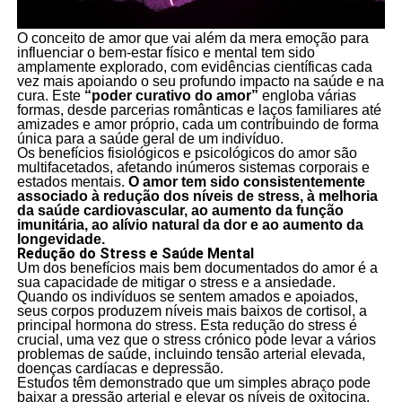
O conceito de amor que vai além da mera emoção para
influenciar o bem-estar físico e mental tem sido
amplamente explorado, com evidências científicas cada
vez mais apoiando o seu profundo impacto na saúde e na
cura. Este
“poder curativo do amor”
engloba várias
formas, desde parcerias românticas e laços familiares até
amizades e amor próprio, cada um contribuindo de forma
única para a saúde geral de um indivíduo.
Os benefícios fisiológicos e psicológicos do amor são
multifacetados, afetando inúmeros sistemas corporais e
estados mentais.
O amor tem sido consistentemente
associado à redução dos níveis de stress, à melhoria
da saúde cardiovascular, ao aumento da função
imunitária, ao alívio natural da dor e ao aumento da
longevidade.
Redução do Stress e Saúde Mental
Um dos benefícios mais bem documentados do amor é a
sua capacidade de mitigar o stress e a ansiedade.
Quando os indivíduos se sentem amados e apoiados,
seus corpos produzem níveis mais baixos de cortisol, a
principal hormona do stress. Esta redução do stress é
crucial, uma vez que o stress crónico pode levar a vários
problemas de saúde, incluindo tensão arterial elevada,
doenças cardíacas e depressão.
Estudos têm demonstrado que um simples abraço pode
baixar a pressão arterial e elevar os níveis de oxitocina,