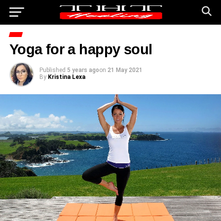
Yoga for a happy soul
Published
5 years ago
on
21 May 2021
By
Kristina Lexa