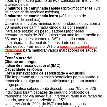
2009, o protocolo padrão de IWT consiste em intervalos
alternados de:
3 minutos de caminhada rápida
(aproximadamente 70%
da capacidade aeróbica máxima)
3 minutos de caminhada lenta
(40% do pico de
capacidade aeróbica)
Os cinco intervalos mínimos recomendados equivalem a
30 minutos de caminhada cinco dias por semana.
Para este estudo, os pesquisadores japoneses
recrutaram mais de 200 adultos com uma idade média de
63 anos para testar como o IWT resultaria contra a
caminhada tradicional de “intensidade contínua”.
Eles descobriram que o IWT era
superior à caminhada
tradicional
para melhorar vários marcadores de saúde,
incluindo:
Tensão arterial
Glicose no sangue
Índice de massa corporal (IMC)
Capacidade aeróbica
Força
(um indicador de estabilidade e equilíbrio)
Tão importante quanto esses benefícios para a saúde, o
protocolo era algo que os participantes podiam manter a
longo prazo.
Uma análise subsequente descobriu que 783 dos 826
indivíduos foram capazes de seguir o protocolo de
transporte por via navegável interior durante a duração do
estudo, uma taxa de adesão de 95%.
Uma revisão de 2024 do IWT concluiu que seus