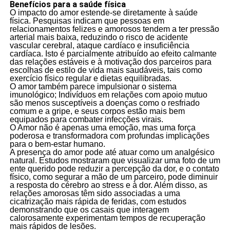
Benefícios para a saúde física
O impacto do amor estende-se diretamente à saúde
física. Pesquisas indicam que pessoas em
relacionamentos felizes e amorosos tendem a ter pressão
arterial mais baixa, reduzindo o risco de acidente
vascular cerebral, ataque cardíaco e insuficiência
cardíaca. Isto é parcialmente atribuído ao efeito calmante
das relações estáveis e à motivação dos parceiros para
escolhas de estilo de vida mais saudáveis, tais como
exercício físico regular e dietas equilibradas.
O amor também parece impulsionar o sistema
imunológico; Indivíduos em relações com apoio mutuo
são menos susceptíveis a doenças como o resfriado
comum e a gripe, e seus corpos estão mais bem
equipados para combater infecções virais.
O Amor não é apenas uma emoção, mas uma força
poderosa e transformadora com profundas implicações
para o bem-estar humano.
A presença do amor pode até atuar como um analgésico
natural. Estudos mostraram que visualizar uma foto de um
ente querido pode reduzir a percepção da dor, e o contato
físico, como segurar a mão de um parceiro, pode diminuir
a resposta do cérebro ao stress e à dor. Além disso, as
relações amorosas têm sido associadas a uma
cicatrização mais rápida de feridas, com estudos
demonstrando que os casais que interagem
calorosamente experimentam tempos de recuperação
mais rápidos de lesões.