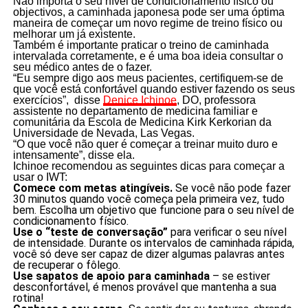
Não importa o seu nível de condicionamento físico ou
objectivos, a caminhada japonesa pode ser uma óptima
maneira de começar um novo regime de treino físico ou
melhorar um já existente.
Também é importante praticar o treino de caminhada
intervalada corretamente, e é uma boa ideia consultar o
seu médico antes de o fazer.
“Eu sempre digo aos meus pacientes, certifiquem-se de
que você está confortável quando estiver fazendo os seus
exercícios”, disse
Denice Ichinoe
, DO, professora
assistente no departamento de medicina familiar e
comunitária da Escola de Medicina Kirk Kerkorian da
Universidade de Nevada, Las Vegas.
“O que você não quer é começar a treinar muito duro e
intensamente”, disse ela.
Ichinoe recomendou as seguintes dicas para começar a
usar o IWT:
Comece com metas atingíveis.
Se você não pode fazer
30 minutos quando você começa pela primeira vez, tudo
bem. Escolha um objetivo que funcione para o seu nível de
condicionamento físico.
Use o “teste de conversação”
para verificar o seu nível
de intensidade. Durante os intervalos de caminhada rápida,
você só deve ser capaz de dizer algumas palavras antes
de recuperar o fôlego.
Use sapatos de apoio para caminhada
– se estiver
desconfortável, é menos provável que mantenha a sua
rotina!