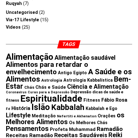
Ruqyah
(7)
Uncategorised
(2)
Via-17 Lifestyle
(15)
Videos
(25)
TAGS
Alimentação
Alimentação saudável
Alimentos para retardar o
A Saúde e os
envelhecimento
Antigo Egipto
Alimentos
Bem-
Astrologia Kabbalística
Astrologia
Estar
Ciência e Alimentação
Chás e Saúde
Chás
Depressão
dicas de saúde e
Coronavirus
Curas para a Depressão
Espiritualidade
Fábio Rosa
Fitness
fitness
Islão
Kabbalah
História
Kabbalah e Ego
Fé
os
Lifestyle
Meditação
Orações
Nefertiti e Akhenaton
Melhores Alimentos
Os Melhores Chás
Pensamentos
Ramadão
Profeta Muhammad
Reiki
Receitas Saudáveis
Receitas Ramadão