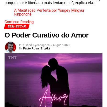
porque o ar é libertado mais lentamente”, explica ela.
A Meditação Perfeita por Yongey Mingyur
Rinponche
Continue Reading
BEM-ESTAR
O Poder Curativo do Amor
Published
1 year ago
on
5 August 2025
By
Fábio Rosa (BILAL)