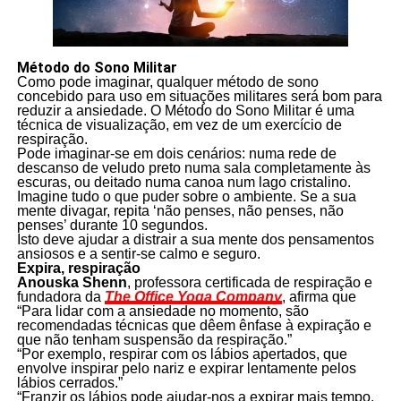
Método do Sono Militar
Como pode imaginar, qualquer método de sono
concebido para uso em situações militares será bom para
reduzir a ansiedade. O Método do Sono Militar é uma
técnica de visualização, em vez de um exercício de
respiração.
Pode imaginar-se em dois cenários: numa rede de
descanso de veludo preto numa sala completamente às
escuras, ou deitado numa canoa num lago cristalino.
Imagine tudo o que puder sobre o ambiente. Se a sua
mente divagar, repita ‘não penses, não penses, não
penses’ durante 10 segundos.
Isto deve ajudar a distrair a sua mente dos pensamentos
ansiosos e a sentir-se calmo e seguro.
Expira, respiração
Anouska Shenn
, professora certificada de respiração e
fundadora da
The Office Yoga Company
, afirma que
“Para lidar com a ansiedade no momento, são
recomendadas técnicas que dêem ênfase à expiração e
que não tenham suspensão da respiração.”
“Por exemplo, respirar com os lábios apertados, que
envolve inspirar pelo nariz e expirar lentamente pelos
lábios cerrados.”
“Franzir os lábios pode ajudar-nos a expirar mais tempo,