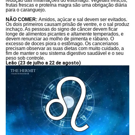
redução das inflamações do estômago. Vegetais frescos,
frutas frescas e proteína magra são uma obrigação diária
para o caranguejo.
NÃO COMER:
Amidos, açúcar e sal devem ser evitados.
Os dois primeiros causam prisão de ventre, e o sal produz
inchaço. As pessoas do signo de câncer devem ficar
longe de alimentos picantes e altamente temperados, e
devem renunciar ao molho de pimenta e rábano. O
excesso de doces piora o estômago. Os cancerianos
precisam observar as suas dietas com muito cuidado, a
fim de manter o seu sistema digestivo saudável e o seu
peso sob controle.
Leão (23 de julho a 22 de agosto)