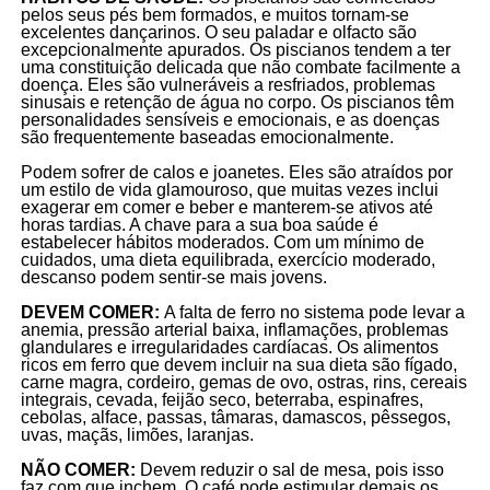
pelos seus pés bem formados, e muitos tornam-se
excelentes dançarinos. O seu paladar e olfacto são
excepcionalmente apurados. Os piscianos tendem a ter
uma constituição delicada que não combate facilmente a
doença. Eles são vulneráveis a resfriados, problemas
sinusais e retenção de água no corpo. Os piscianos têm
personalidades sensíveis e emocionais, e as doenças
são frequentemente baseadas emocionalmente.
Podem sofrer de calos e joanetes. Eles são atraídos por
um estilo de vida glamouroso, que muitas vezes inclui
exagerar em comer e beber e manterem-se ativos até
horas tardias. A chave para a sua boa saúde é
estabelecer hábitos moderados. Com um mínimo de
cuidados, uma dieta equilibrada, exercício moderado,
descanso podem sentir-se mais jovens.
DEVEM COMER:
A falta de ferro no sistema pode levar a
anemia, pressão arterial baixa, inflamações, problemas
glandulares e irregularidades cardíacas. Os alimentos
ricos em ferro que devem incluir na sua dieta são fígado,
carne magra, cordeiro, gemas de ovo, ostras, rins, cereais
integrais, cevada, feijão seco, beterraba, espinafres,
cebolas, alface, passas, tâmaras, damascos, pêssegos,
uvas, maçãs, limões, laranjas.
NÃO COMER:
Devem reduzir o sal de mesa, pois isso
faz com que inchem. O café pode estimular demais os