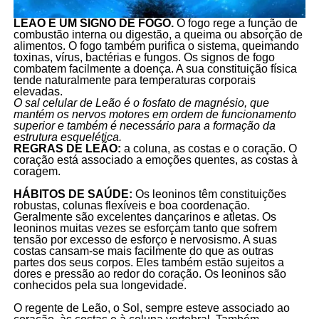
LEÃO É UM SIGNO DE FOGO.
O fogo rege a função de
combustão interna ou digestão, a queima ou absorção de
alimentos. O fogo também purifica o sistema, queimando
toxinas, vírus, bactérias e fungos. Os signos de fogo
combatem facilmente a doença. A sua constituição física
tende naturalmente para temperaturas corporais
elevadas.
O sal celular de Leão é o fosfato de magnésio, que
mantém os nervos motores em ordem de funcionamento
superior e também é necessário para a formação da
estrutura esquelética.
REGRAS DE LEÃO:
a coluna, as costas e o coração. O
coração está associado a emoções quentes, as costas à
coragem.
HÁBITOS DE SAÚDE:
Os leoninos têm constituições
robustas, colunas flexíveis e boa coordenação.
Geralmente são excelentes dançarinos e atletas. Os
leoninos muitas vezes se esforçam tanto que sofrem
tensão por excesso de esforço e nervosismo. A suas
costas cansam-se mais facilmente do que as outras
partes dos seus corpos. Eles também estão sujeitos a
dores e pressão ao redor do coração. Os leoninos são
conhecidos pela sua longevidade.
O regente de Leão, o Sol, sempre esteve associado ao