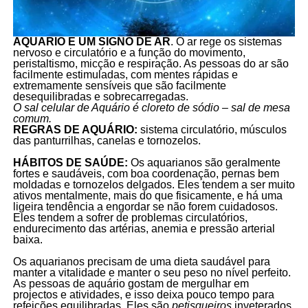
AQUÁRIO É UM SIGNO DE AR
. O ar rege os sistemas
nervoso e circulatório e a função do movimento,
peristaltismo, micção e respiração. As pessoas do ar são
facilmente estimuladas, com mentes rápidas e
extremamente sensíveis que são facilmente
desequilibradas e sobrecarregadas.
O sal celular de Aquário é cloreto de sódio – sal de mesa
comum.
REGRAS DE AQUÁRIO:
sistema circulatório, músculos
das panturrilhas, canelas e tornozelos.
HÁBITOS DE SAÚDE:
Os aquarianos são geralmente
fortes e saudáveis, com boa coordenação, pernas bem
moldadas e tornozelos delgados. Eles tendem a ser muito
ativos mentalmente, mais do que fisicamente, e há uma
ligeira tendência a engordar se não forem cuidadosos.
Eles tendem a sofrer de problemas circulatórios,
endurecimento das artérias, anemia e pressão arterial
baixa.
Os aquarianos precisam de uma dieta saudável para
manter a vitalidade e manter o seu peso no nível perfeito.
As pessoas de aquário gostam de mergulhar em
projectos e atividades, e isso deixa pouco tempo para
refeições equilibradas. Eles são
petisqueiros
inveterados,