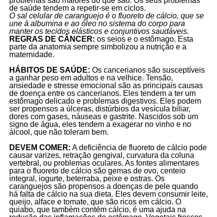
problemas são maiores do que são. Os seus problemas
de saúde tendem a repetir-se em ciclos.
O sal celular de caranguejo é o fluoreto de cálcio, que se
une à albumina e ao óleo no sistema do corpo para
manter os tecidos elásticos e conjuntivos saudáveis.
REGRAS DE CÂNCER:
os seios e o estômago. Esta
parte da anatomia sempre simbolizou a nutrição e a
maternidade.
HÁBITOS DE SAÚDE:
Os cancerianos são susceptíveis
a ganhar peso em adultos e na velhice. Tensão,
ansiedade e stresse emocional são as principais causas
de doença entre os cancerianos. Eles tendem a ter um
estômago delicado e problemas digestivos. Eles podem
ser propensos a úlceras, distúrbios da vesícula biliar,
dores com gases, náuseas e gastrite. Nascidos sob um
signo de água, eles tendem a exagerar no vinho e no
álcool, que não toleram bem.
DEVEM COMER:
A deficiência de fluoreto de cálcio pode
causar varizes, retração gengival, curvatura da coluna
vertebral, ou problemas oculares. As fontes alimentares
para o fluoreto de cálcio são gemas de ovo, centeio
integral, iogurte, beterraba, peixe e ostras. Os
caranguejos são propensos a doenças de pele quando
há falta de cálcio na sua dieta. Eles devem consumir leite,
queijo, alface e tomate, que são ricos em cálcio. O
quiabo, que também contém cálcio, é uma ajuda na