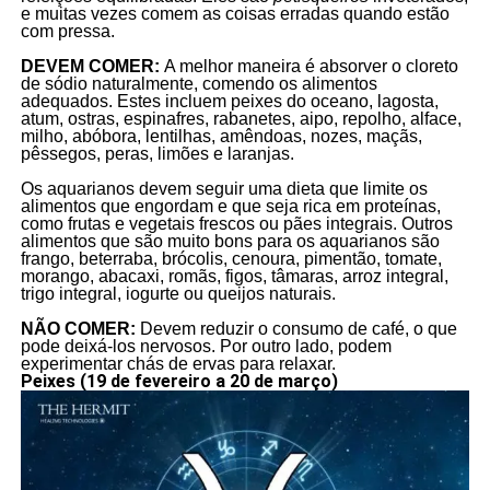
e muitas vezes comem as coisas erradas quando estão
com pressa.
DEVEM COMER:
A melhor maneira é absorver o cloreto
de sódio naturalmente, comendo os alimentos
adequados. Estes incluem peixes do oceano, lagosta,
atum, ostras, espinafres, rabanetes, aipo, repolho, alface,
milho, abóbora, lentilhas, amêndoas, nozes, maçãs,
pêssegos, peras, limões e laranjas.
Os aquarianos devem seguir uma dieta que limite os
alimentos que engordam e que seja rica em proteínas,
como frutas e vegetais frescos ou pães integrais. Outros
alimentos que são muito bons para os aquarianos são
frango, beterraba, brócolis, cenoura, pimentão, tomate,
morango, abacaxi, romãs, figos, tâmaras, arroz integral,
trigo integral, iogurte ou queijos naturais.
NÃO COMER:
Devem reduzir o consumo de café, o que
pode deixá-los nervosos. Por outro lado, podem
experimentar chás de ervas para relaxar.
Peixes (19 de fevereiro a 20 de março)