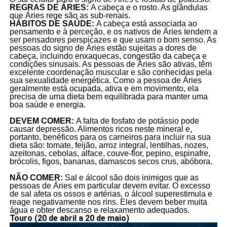
REGRAS DE ÁRIES:
A cabeça e o rosto. As glândulas
que Áries rege são as sub-renais.
HÁBITOS DE SAÚDE:
A cabeça está associada ao
pensamento e à perceção, e os nativos de Áries tendem a
ser pensadores perspicazes e que usam o bom senso. As
pessoas do signo de Áries estão sujeitas a dores de
cabeça, incluindo enxaquecas, congestão da cabeça e
condições sinusais. As pessoas de Áries são ativas, têm
excelente coordenação muscular e são conhecidas pela
sua sexualidade energética. Como a pessoa de Áries
geralmente está ocupada, ativa e em movimento, ela
precisa de uma dieta bem equilibrada para manter uma
boa saúde e energia.
DEVEM COMER:
A falta de fosfato de potássio pode
causar depressão. Alimentos ricos neste mineral e,
portanto, benéficos para os carneiros para incluir na sua
dieta são: tomate, feijão, arroz integral, lentilhas, nozes,
azeitonas, cebolas, alface, couve-flor, pepino, espinafre,
brócolis, figos, bananas, damascos secos crus, abóbora.
NÃO COMER:
Sal e álcool são dois inimigos que as
pessoas de Áries em particular devem evitar. O excesso
de sal afeta os ossos e artérias, o álcool superestimula e
reage negativamente nos rins. Eles devem beber muita
água e obter descanso e relaxamento adequados.
Touro (20 de abril a 20 de maio)