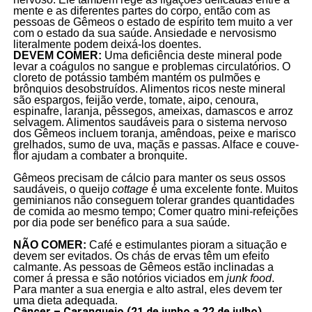
mente e as diferentes partes do corpo, então com as
pessoas de Gêmeos o estado de espírito tem muito a ver
com o estado da sua saúde. Ansiedade e nervosismo
literalmente podem deixá-los doentes.
DEVEM COMER:
Uma deficiência deste mineral pode
levar a coágulos no sangue e problemas circulatórios. O
cloreto de potássio também mantém os pulmões e
brônquios desobstruídos. Alimentos ricos neste mineral
são espargos, feijão verde, tomate, aipo, cenoura,
espinafre, laranja, pêssegos, ameixas, damascos e arroz
selvagem. Alimentos saudáveis para o sistema nervoso
dos Gêmeos incluem toranja, amêndoas, peixe e marisco
grelhados, sumo de uva, maçãs e passas. Alface e couve-
flor ajudam a combater a bronquite.
Gêmeos precisam de cálcio para manter os seus ossos
saudáveis, o queijo
cottage
é uma excelente fonte. Muitos
geminianos não conseguem tolerar grandes quantidades
de comida ao mesmo tempo; Comer quatro mini-refeições
por dia pode ser benéfico para a sua saúde.
NÃO COMER:
Café e estimulantes pioram a situação e
devem ser evitados. Os chás de ervas têm um efeito
calmante. As pessoas de Gêmeos estão inclinadas a
comer á pressa e são notórios viciados em
junk food
.
Para manter a sua energia e alto astral, eles devem ter
uma dieta adequada.
Câncer – Caranguejo (21 de junho a 22 de julho)