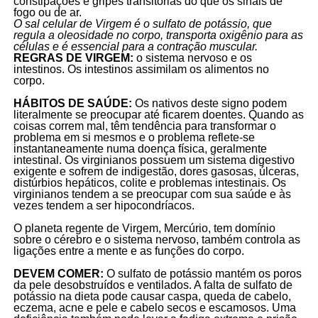
constipações e gripes transitórias do que os sinais de
fogo ou de ar.
O sal celular de Virgem é o sulfato de potássio, que
regula a oleosidade no corpo, transporta oxigênio para as
células e é essencial para a contração muscular.
REGRAS DE VIRGEM:
o sistema nervoso e os
intestinos. Os intestinos assimilam os alimentos no
corpo.
HÁBITOS DE SAÚDE:
Os nativos deste signo podem
literalmente se preocupar até ficarem doentes. Quando as
coisas correm mal, têm tendência para transformar o
problema em si mesmos e o problema reflete-se
instantaneamente numa doença física, geralmente
intestinal. Os virginianos possuem um sistema digestivo
exigente e sofrem de indigestão, dores gasosas, úlceras,
distúrbios hepáticos, colite e problemas intestinais. Os
virginianos tendem a se preocupar com sua saúde e às
vezes tendem a ser hipocondríacos.
O planeta regente de Virgem, Mercúrio, tem domínio
sobre o cérebro e o sistema nervoso, também controla as
ligações entre a mente e as funções do corpo.
DEVEM COMER:
O sulfato de potássio mantém os poros
da pele desobstruídos e ventilados. A falta de sulfato de
potássio na dieta pode causar caspa, queda de cabelo,
eczema, acne e pele e cabelo secos e escamosos. Uma