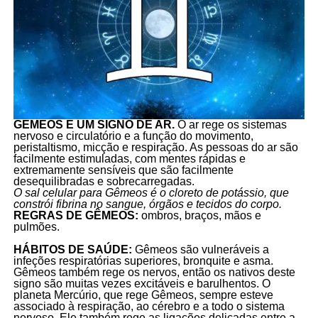
GÊMEOS É UM SIGNO DE AR.
O ar rege os sistemas
nervoso e circulatório e a função do movimento,
peristaltismo, micção e respiração. As pessoas do ar são
facilmente estimuladas, com mentes rápidas e
extremamente sensíveis que são facilmente
desequilibradas e sobrecarregadas.
O sal celular para Gêmeos é o cloreto de potássio, que
constrói fibrina no sangue, órgãos e tecidos do corpo.
REGRAS DE GÊMEOS:
ombros, braços, mãos e
pulmões.
HÁBITOS DE SAÚDE:
Gêmeos são vulneráveis a
infeções respiratórias superiores, bronquite e asma.
Gêmeos também rege os nervos, então os nativos deste
signo são muitas vezes excitáveis e barulhentos. O
planeta Mercúrio, que rege Gêmeos, sempre esteve
associado à respiração, ao cérebro e a todo o sistema
nervoso. Ele também rege as ligações delicadas entre a