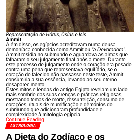
Representação de Hórus, Osíris e Ísis
.
Ammit
Além disso, os egípcios acreditavam numa deusa
demoníaca conhecida como Ammit ou
“a Devoradora”
.
Ammit residia no submundo e aguardava as almas que
falharam o seu julgamento final após a morte. Durante
este processo de julgamento onde o coração era pesado
contra uma pena que representava equilíbrio, se o
coração do falecido não passasse neste teste, Ammit
consumiria a sua essência, levando ao seu eterno
desaparecimento.
Estes mitos e lendas do antigo Egipto revelam um lado
mais sombrio das suas crenças e práticas religiosas,
mostrando temas de morte, ressurreição, consumo de
corações, rituais de mumificação e demónios do
submundo que adicionaram profundidade e
complexidade à mitologia egípcia.
Continue Reading
ASTROLOGIA
A Dieta do Zodíaco e os