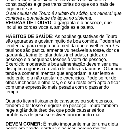
constipações e gripes transitórias do que os sinais de
fogo ou de ar.
O sal celular de Touro é sulfato de sódio, um mineral que
controla a quantidade de água no sistema.
REGRAS DE TOURO:
a garganta e o pescoço, que
inclui as cordas vocais, amígdalas e palato.
HÁBITOS DE SAÚDE:
As papilas gustativas de Touro
são apuradas e gostam muito de boa comida. Podem ter
tendência para engordar à medida que envelhecem. Os
taurinos são particularmente vulneráveis a tosse, dor de
garganta, laringite, glândulas inchadas, rigidez do
pescoço e a pequenas lesões à volta do pescoço.
Exercício moderado e boa alimentação devem ser uma
disciplina rigorosa na vida de todos os taurinos. O taurino
tende a comer alimentos que engordam, a ser lento e
indolente, e a não gostar de exercícios. Pode sofrer de
olhos inchados e olheiras, e o seu rosto está apto a ficar
com uma expressão mais pesada com o passar do
tempo.
Quando ficam fisicamente cansados ou sobretensos,
tendem a ter tosse e rigidez no pescoço. Touro também
rege a glândula tireoide, que pode causar sérios
problemas de peso se estiver funcionando mal.
DEVEM COMER:
É muito importante manter uma dieta
pobre em amido, gordura e açúcar, porque muitos