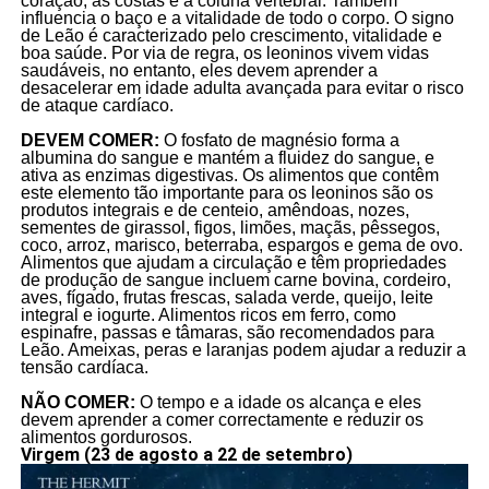
coração, às costas e à coluna vertebral. Também
influencia o baço e a vitalidade de todo o corpo. O signo
de Leão é caracterizado pelo crescimento, vitalidade e
boa saúde. Por via de regra, os leoninos vivem vidas
saudáveis, no entanto, eles devem aprender a
desacelerar em idade adulta avançada para evitar o risco
de ataque cardíaco.
DEVEM COMER:
O fosfato de magnésio forma a
albumina do sangue e mantém a fluidez do sangue, e
ativa as enzimas digestivas. Os alimentos que contêm
este elemento tão importante para os leoninos são os
produtos integrais e de centeio, amêndoas, nozes,
sementes de girassol, figos, limões, maçãs, pêssegos,
coco, arroz, marisco, beterraba, espargos e gema de ovo.
Alimentos que ajudam a circulação e têm propriedades
de produção de sangue incluem carne bovina, cordeiro,
aves, fígado, frutas frescas, salada verde, queijo, leite
integral e iogurte. Alimentos ricos em ferro, como
espinafre, passas e tâmaras, são recomendados para
Leão. Ameixas, peras e laranjas podem ajudar a reduzir a
tensão cardíaca.
NÃO COMER:
O tempo e a idade os alcança e eles
devem aprender a comer correctamente e reduzir os
alimentos gordurosos.
Virgem (23 de agosto a 22 de setembro)