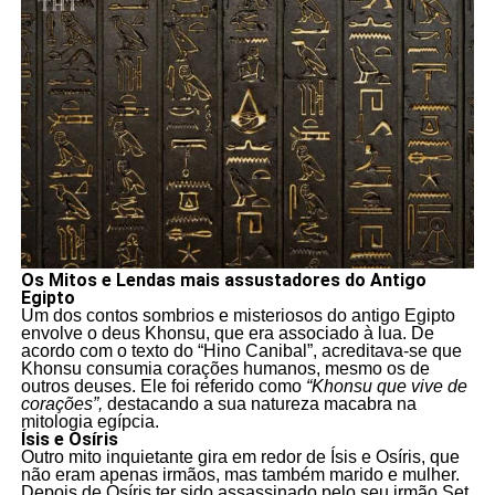
Os Mitos e Lendas mais assustadores do Antigo
Egipto
Um dos contos sombrios e misteriosos do antigo Egipto
envolve o deus Khonsu, que era associado à lua. De
acordo com o texto do “Hino Canibal”, acreditava-se que
Khonsu consumia corações humanos, mesmo os de
outros deuses. Ele foi referido como
“Khonsu que vive de
corações”,
destacando a sua natureza macabra na
mitologia egípcia.
Ísis e Osíris
Outro mito inquietante gira em redor de Ísis e Osíris, que
não eram apenas irmãos, mas também marido e mulher.
Depois de Osíris ter sido assassinado pelo seu irmão Set,