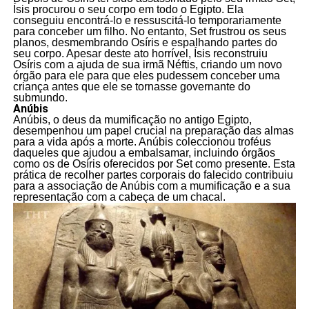
Ísis procurou o seu corpo em todo o Egipto. Ela
conseguiu encontrá-lo e ressuscitá-lo temporariamente
para conceber um filho. No entanto, Set frustrou os seus
planos, desmembrando Osíris e espalhando partes do
seu corpo. Apesar deste ato horrível, Ísis reconstruiu
Osíris com a ajuda de sua irmã Néftis, criando um novo
órgão para ele para que eles pudessem conceber uma
criança antes que ele se tornasse governante do
submundo.
Anúbis
Anúbis, o deus da mumificação no antigo Egipto,
desempenhou um papel crucial na preparação das almas
para a vida após a morte. Anúbis coleccionou troféus
daqueles que ajudou a embalsamar, incluindo órgãos
como os de Osíris oferecidos por Set como presente. Esta
prática de recolher partes corporais do falecido contribuiu
para a associação de Anúbis com a mumificação e a sua
representação com a cabeça de um chacal.