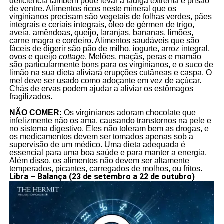
deficiência também pode levar a fadiga extrema e prisão
de ventre. Alimentos ricos neste mineral que os
virginianos precisam são vegetais de folhas verdes, pães
integrais e ceriais integrais, óleo de gérmen de trigo,
aveia, amêndoas, queijo, laranjas, bananas, limões,
carne magra e cordeiro. Alimentos saudáveis que são
fáceis de digerir são pão de milho, iogurte, arroz integral,
ovos e queijo
cottage
. Melões, maçãs, peras e mamão
são particularmente bons para os virginianos, e o suco de
limão na sua dieta aliviará erupções cutâneas e caspa. O
mel deve ser usado como adoçante em vez de açúcar.
Chás de ervas podem ajudar a aliviar os estômagos
fragilizados.
NÃO COMER:
Os virginianos adoram chocolate que
infelizmente não os ama, causando transtornos na pele e
no sistema digestivo. Eles não toleram bem as drogas, e
os medicamentos devem ser tomados apenas sob a
supervisão de um médico. Uma dieta adequada é
essencial para uma boa saúde e para manter a energia.
Além disso, os alimentos não devem ser altamente
temperados, picantes, carregados de molhos, ou fritos.
Libra – Balança (23 de setembro a 22 de outubro)