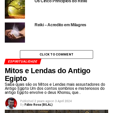
Os Cinco Princípios do Reiki
Reiki – Acredito em Milagres
CLICK TO COMMENT
ESPIRITUALIDADE
Mitos e Lendas do Antigo
Egipto
Saiba quais são os Mitos e Lendas mais assustadores do
Antigo Egipto Um dos contos sombrios e misteriosos do
antigo Egipto envolve o deus Khonsu, que…
Published
2 years ago
on
3 April 2024
By
Fábio Rosa (BILAL)