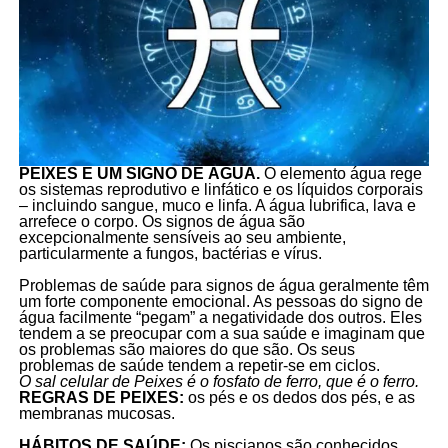
PEIXES É UM SIGNO DE ÁGUA.
O elemento água rege
os sistemas reprodutivo e linfático e os líquidos corporais
– incluindo sangue, muco e linfa. A água lubrifica, lava e
arrefece o corpo. Os signos de água são
excepcionalmente sensíveis ao seu ambiente,
particularmente a fungos, bactérias e vírus.
Problemas de saúde para signos de água geralmente têm
um forte componente emocional. As pessoas do signo de
água facilmente “pegam” a negatividade dos outros. Eles
tendem a se preocupar com a sua saúde e imaginam que
os problemas são maiores do que são. Os seus
problemas de saúde tendem a repetir-se em ciclos.
O sal celular de Peixes é o fosfato de ferro, que é o ferro.
REGRAS DE PEIXES:
os pés e os dedos dos pés, e as
membranas mucosas.
HÁBITOS DE SAÚDE:
Os piscianos são conhecidos