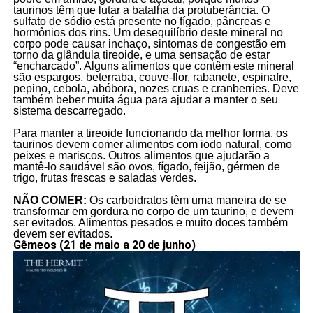
taurinos têm que lutar a batalha da protuberância. O
sulfato de sódio está presente no fígado, pâncreas e
hormônios dos rins. Um desequilíbrio deste mineral no
corpo pode causar inchaço, sintomas de congestão em
torno da glândula tireoide, e uma sensação de estar
“encharcado”. Alguns alimentos que contêm este mineral
são espargos, beterraba, couve-flor, rabanete, espinafre,
pepino, cebola, abóbora, nozes cruas e cranberries. Deve
também beber muita água para ajudar a manter o seu
sistema descarregado.
Para manter a tireoide funcionando da melhor forma, os
taurinos devem comer alimentos com iodo natural, como
peixes e mariscos. Outros alimentos que ajudarão a
mantê-lo saudável são ovos, fígado, feijão, gérmen de
trigo, frutas frescas e saladas verdes.
NÃO COMER:
Os carboidratos têm uma maneira de se
transformar em gordura no corpo de um taurino, e devem
ser evitados. Alimentos pesados e muito doces também
devem ser evitados.
Gêmeos (21 de maio a 20 de junho)