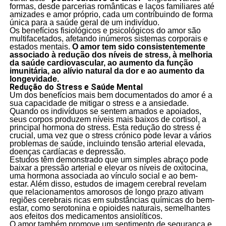
formas, desde parcerias românticas e laços familiares até
amizades e amor próprio, cada um contribuindo de forma
única para a saúde geral de um indivíduo.
Os benefícios fisiológicos e psicológicos do amor são
multifacetados, afetando inúmeros sistemas corporais e
estados mentais.
O amor tem sido consistentemente
associado à redução dos níveis de stress, à melhoria
da saúde cardiovascular, ao aumento da função
imunitária, ao alívio natural da dor e ao aumento da
longevidade.
Redução do Stress e Saúde Mental
Um dos benefícios mais bem documentados do amor é a
sua capacidade de mitigar o stress e a ansiedade.
Quando os indivíduos se sentem amados e apoiados,
seus corpos produzem níveis mais baixos de cortisol, a
principal hormona do stress. Esta redução do stress é
crucial, uma vez que o stress crónico pode levar a vários
problemas de saúde, incluindo tensão arterial elevada,
doenças cardíacas e depressão.
Estudos têm demonstrado que um simples abraço pode
baixar a pressão arterial e elevar os níveis de oxitocina,
uma hormona associada ao vínculo social e ao bem-
estar. Além disso, estudos de imagem cerebral revelam
que relacionamentos amorosos de longo prazo ativam
regiões cerebrais ricas em substâncias químicas do bem-
estar, como serotonina e opioides naturais, semelhantes
aos efeitos dos medicamentos ansiolíticos.
O amor também promove um sentimento de segurança e