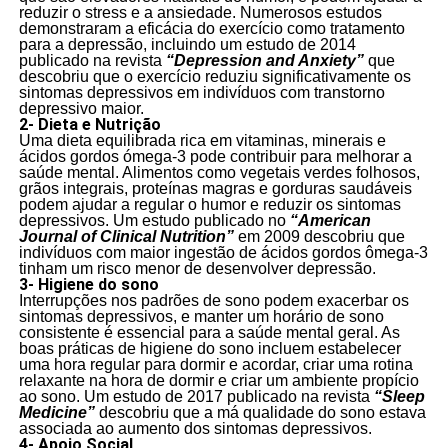
reduzir o stress e a ansiedade. Numerosos estudos
demonstraram a eficácia do exercício como tratamento
para a depressão, incluindo um estudo de 2014
publicado na revista
“Depression and Anxiety”
que
descobriu que o exercício reduziu significativamente os
sintomas depressivos em indivíduos com transtorno
depressivo maior.
2- Dieta e Nutrição
Uma dieta equilibrada rica em vitaminas, minerais e
ácidos gordos ómega-3 pode contribuir para melhorar a
saúde mental. Alimentos como vegetais verdes folhosos,
grãos integrais, proteínas magras e gorduras saudáveis
podem ajudar a regular o humor e reduzir os sintomas
depressivos. Um estudo publicado no
“American
Journal of Clinical Nutrition”
em 2009 descobriu que
indivíduos com maior ingestão de ácidos gordos ômega-3
tinham um risco menor de desenvolver depressão.
3- Higiene do sono
Interrupções nos padrões de sono podem exacerbar os
sintomas depressivos, e manter um horário de sono
consistente é essencial para a saúde mental geral. As
boas práticas de higiene do sono incluem estabelecer
uma hora regular para dormir e acordar, criar uma rotina
relaxante na hora de dormir e criar um ambiente propício
ao sono. Um estudo de 2017 publicado na revista
“Sleep
Medicine”
descobriu que a má qualidade do sono estava
associada ao aumento dos sintomas depressivos.
4- Apoio Social