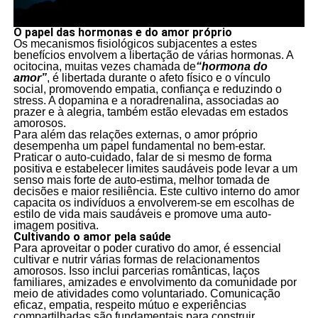
O papel das hormonas e do amor próprio
Os mecanismos fisiológicos subjacentes a estes
benefícios envolvem a libertação de várias hormonas. A
ocitocina, muitas vezes chamada de
“hormona do
amor”
, é libertada durante o afeto físico e o vínculo
social, promovendo empatia, confiança e reduzindo o
stress. A dopamina e a noradrenalina, associadas ao
prazer e à alegria, também estão elevadas em estados
amorosos.
Para além das relações externas, o amor próprio
desempenha um papel fundamental no bem-estar.
Praticar o auto-cuidado, falar de si mesmo de forma
positiva e estabelecer limites saudáveis pode levar a um
senso mais forte de auto-estima, melhor tomada de
decisões e maior resiliência. Este cultivo interno do amor
capacita os indivíduos a envolverem-se em escolhas de
estilo de vida mais saudáveis e promove uma auto-
imagem positiva.
Cultivando o amor pela saúde
Para aproveitar o poder curativo do amor, é essencial
cultivar e nutrir várias formas de relacionamentos
amorosos. Isso inclui parcerias românticas, laços
familiares, amizades e envolvimento da comunidade por
meio de atividades como voluntariado. Comunicação
eficaz, empatia, respeito mútuo e experiências
compartilhadas são fundamentais para construir