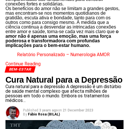
conexões fortes e solidárias.
Os benefícios do amor não se limitam a grandes gestos,
mas encontram-se nos momentos quotidianos de
gratidão, escuta ativa e bondade, tanto para com os
outros como para consigo mesmo. À medida que a
ciência continua a desvendar as intrincadas conexões
entre amor e saúde, torna-se cada vez mais claro que
o
amor não é apenas uma emoção, mas uma força
poderosa e transformadora com profundas
implicações para o bem-estar humano.
Relatório Personalizado – Numerologia AMOR
Continue Reading
BEM-ESTAR
Cura Natural para a Depressão
Cura natural para a depressão A depressão é um distúrbio
de saúde mental complexo que afecta milhões de
pessoas em todo o mundo. Embora os tratamentos
médicos…
Published
3 years ago
on
21 December 2023
By
Fábio Rosa (BILAL)