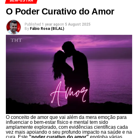
BEM-ESTAR
O Poder Curativo do Amor
Published
1 year ago
on
5 August 2025
By
Fábio Rosa (BILAL)
O conceito de amor que vai além da mera emoção para
influenciar o bem-estar físico e mental tem sido
amplamente explorado, com evidências científicas cada
vez mais apoiando o seu profundo impacto na saúde e na
cura. Este
“poder curativo do amor”
engloba várias