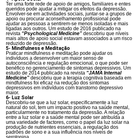
Ter uma forte rede de apoio de amigos, familiares e entes
queridos pode ajudar a mitigar os efeitos da depressão.
Envolver-se em actividades sociais, juntar-se a grupos de
apoio ou procurar aconselhamento profissional pode
ajudar as pessoas a sentirem-se menos isoladas e mais
ligadas aos outros. Um estudo de 2016 publicado na
revista
“Psychological Medicine”
descobriu que níveis
mais altos de apoio social estavam associados a um risco
reduzido de depressão.
5- Mindfulness e Meditação
Praticar mindfulness e meditação pode ajudar os
indivíduos a desenvolver um maior senso de
autoconsciência e regulação emocional, o que pode ser
benéfico no gerenciamento de sintomas depressivos. Um
estudo de 2014 publicado na revista
“JAMA Internal
Medicine”
descobriu que a terapia cognitiva baseada em
mindfulness foi eficaz na redução dos sintomas
depressivos em indivíduos com transtorno depressivo
maior.
6- Luz Solar
Descobriu-se que a luz solar, especificamente a luz
natural do sol, tem um impacto positivo na saúde mental,
particularmente no tratamento da depressão. A relação
entre a luz solar e a saúde mental pode ser atribuída a
uma variedade de factores, como o papel da luz solar na
produção de nutrientes essenciais, a regulação dos
padrões de sono e a sua influência nos níveis de
serotonina.