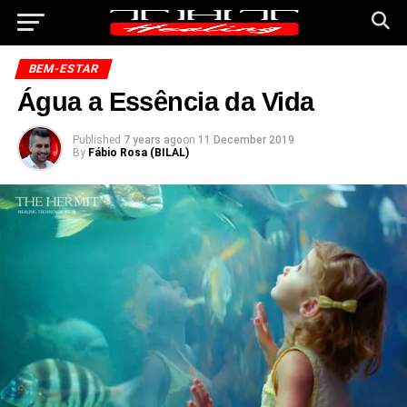
BEM-ESTAR
Água a Essência da Vida
Published
7 years ago
on
11 December 2019
By
Fábio Rosa (BILAL)