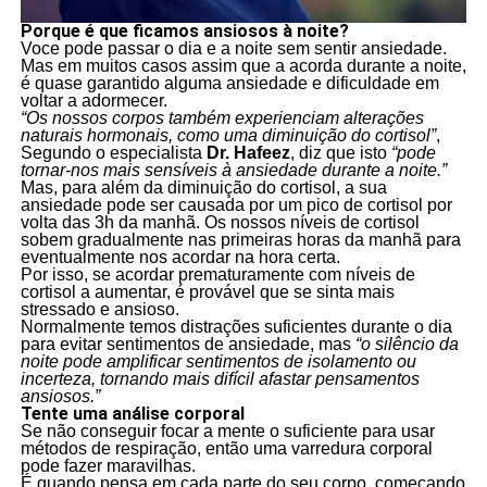
Porque é que ficamos ansiosos à noite?
Voce pode passar o dia e a noite sem sentir ansiedade.
Mas em muitos casos assim que a acorda durante a noite,
é quase garantido alguma ansiedade e dificuldade em
voltar a adormecer.
“Os nossos corpos também experienciam alterações
naturais hormonais
, como uma diminuição do cortisol”
,
Segundo o especialista
Dr. Hafeez
, diz que isto
“pode
tornar-nos mais sensíveis à ansiedade durante a noite.”
Mas, para além da diminuição do cortisol, a sua
ansiedade pode ser causada por um pico de cortisol por
volta das 3h da manhã. Os nossos níveis de cortisol
sobem gradualmente nas primeiras horas da manhã para
eventualmente nos acordar na hora certa.
Por isso, se acordar prematuramente com níveis de
cortisol a aumentar, é provável que se sinta mais
stressado e ansioso.
Normalmente temos distrações suficientes durante o dia
para evitar sentimentos de ansiedade, mas
“o silêncio da
noite pode amplificar sentimentos de isolamento ou
incerteza, tornando mais difícil afastar pensamentos
ansiosos.”
Tente uma análise corporal
Se não conseguir focar a mente o suficiente para usar
métodos de respiração, então uma varredura corporal
pode fazer maravilhas.
É quando pensa em cada parte do seu corpo, começando