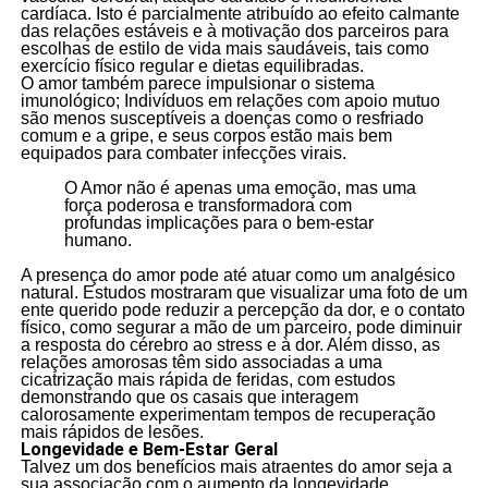
cardíaca. Isto é parcialmente atribuído ao efeito calmante
das relações estáveis e à motivação dos parceiros para
escolhas de estilo de vida mais saudáveis, tais como
exercício físico regular e dietas equilibradas.
O amor também parece impulsionar o sistema
imunológico; Indivíduos em relações com apoio mutuo
são menos susceptíveis a doenças como o resfriado
comum e a gripe, e seus corpos estão mais bem
equipados para combater infecções virais.
O Amor não é apenas uma emoção, mas uma
força poderosa e transformadora com
profundas implicações para o bem-estar
humano.
A presença do amor pode até atuar como um analgésico
natural. Estudos mostraram que visualizar uma foto de um
ente querido pode reduzir a percepção da dor, e o contato
físico, como segurar a mão de um parceiro, pode diminuir
a resposta do cérebro ao stress e à dor. Além disso, as
relações amorosas têm sido associadas a uma
cicatrização mais rápida de feridas, com estudos
demonstrando que os casais que interagem
calorosamente experimentam tempos de recuperação
mais rápidos de lesões.
Longevidade e Bem-Estar Geral
Talvez um dos benefícios mais atraentes do amor seja a
sua associação com o aumento da longevidade.