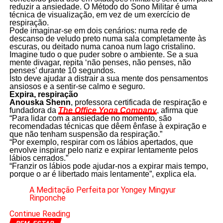
reduzir a ansiedade. O Método do Sono Militar é uma
técnica de visualização, em vez de um exercício de
respiração.
Pode imaginar-se em dois cenários: numa rede de
descanso de veludo preto numa sala completamente às
escuras, ou deitado numa canoa num lago cristalino.
Imagine tudo o que puder sobre o ambiente. Se a sua
mente divagar, repita ‘não penses, não penses, não
penses’ durante 10 segundos.
Isto deve ajudar a distrair a sua mente dos pensamentos
ansiosos e a sentir-se calmo e seguro.
Expira, respiração
Anouska Shenn
, professora certificada de respiração e
fundadora da
The Office Yoga Company
, afirma que
“Para lidar com a ansiedade no momento, são
recomendadas técnicas que dêem ênfase à expiração e
que não tenham suspensão da respiração.”
“Por exemplo, respirar com os lábios apertados, que
envolve inspirar pelo nariz e expirar lentamente pelos
lábios cerrados.”
“Franzir os lábios pode ajudar-nos a expirar mais tempo,
porque o ar é libertado mais lentamente”, explica ela.
A Meditação Perfeita por Yongey Mingyur
Rinponche
Continue Reading