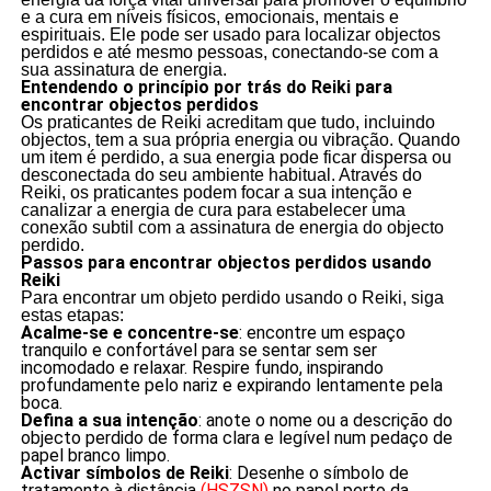
e a cura em níveis físicos, emocionais, mentais e
espirituais. Ele pode ser usado para localizar objectos
perdidos e até mesmo pessoas, conectando-se com a
sua assinatura de energia.
Entendendo o princípio por trás do Reiki para
encontrar objectos perdidos
Os praticantes de Reiki acreditam que tudo, incluindo
objectos, tem a sua própria energia ou vibração. Quando
um item é perdido, a sua energia pode ficar dispersa ou
desconectada do seu ambiente habitual. Através do
Reiki, os praticantes podem focar a sua intenção e
canalizar a energia de cura para estabelecer uma
conexão subtil com a assinatura de energia do objecto
perdido.
Passos para encontrar objectos perdidos usando
Reiki
Para encontrar um objeto perdido usando o Reiki, siga
estas etapas:
Acalme-se e concentre-se
: encontre um espaço
tranquilo e confortável para se sentar sem ser
incomodado e relaxar. Respire fundo, inspirando
profundamente pelo nariz e expirando lentamente pela
boca.
Defina a sua intenção
: anote o nome ou a descrição do
objecto perdido de forma clara e legível num pedaço de
papel branco limpo.
Activar símbolos de Reiki
: Desenhe o símbolo de
tratamento à distância
(HSZSN)
no papel perto da