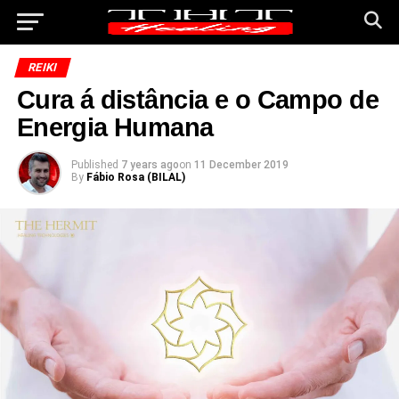
REIKI
Cura á distância e o Campo de
Energia Humana
Published
7 years ago
on
11 December 2019
By
Fábio Rosa (BILAL)