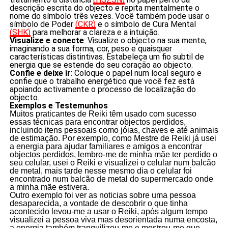
descrição escrita do objecto e repita mentalmente o
nome do símbolo três vezes. Você também pode usar o
símbolo de Poder
(CKR)
e o símbolo de Cura Mental
(SHK)
para melhorar a clareza e a intuição.
Visualize e conecte
: Visualize o objecto na sua mente,
imaginando a sua forma, cor, peso e quaisquer
características distintivas. Estabeleça um fio subtil de
energia que se estende do seu coração ao objecto.
Confie e deixe ir
: Coloque o papel num local seguro e
confie que o trabalho energético que você fez está
apoiando activamente o processo de localização do
objecto.
Exemplos e Testemunhos
Muitos praticantes de Reiki têm usado com sucesso
essas técnicas para encontrar objectos perdidos,
incluindo itens pessoais como jóias, chaves e até animais
de estimação. Por exemplo, como Mestre de Reiki já usei
a energia para ajudar familiares e amigos a encontrar
objectos perdidos, lembro-me de minha mãe ter perdido o
seu celular, usei o Reiki e visualizei o celular num balcão
de metal, mais tarde nesse mesmo dia o celular foi
encontrado num balcão de metal do supermercado onde
a minha mãe estivera.
Outro exemplo foi ver as noticias sobre uma pessoa
desaparecida, a vontade de descobrir o que tinha
acontecido levou-me a usar o Reiki, após algum tempo
visualizei a pessoa viva mas desorientada numa encosta,
a energia também tranquilizou-me e mostrou-me que