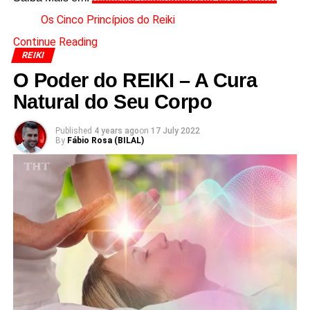
Os Cinco Princípios do Reiki
Continue Reading
REIKI
O Poder do REIKI – A Cura
Natural do Seu Corpo
Published
4 years ago
on
17 July 2022
By
Fábio Rosa (BILAL)