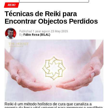
REIKI
Técnicas de Reiki para
Encontrar Objectos Perdidos
Published
1 year ago
on
23 May 2025
By
Fábio Rosa (BILAL)
Reiki é um método holístico de cura que canaliza a
energia da força vital universal para promover o equilíbrio