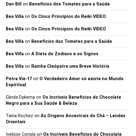
tão poderoso como
Dan Bill
on
Benefícios dos Tomates para a Saúde
NÃO COMER:
Sal e álcool são dois inimigos que as
este para calcular todas
Bea Villa
on
Os Cinco Princípios do Reiki VIDEO
pessoas de Áries em particular devem evitar. O excesso
as variantes que
de sal afeta os ossos e artérias, o álcool superestimula e
Bea Villa
on
Os Cinco Princípios do Reiki VIDEO
preenchem o nosso
reage negativamente nos rins. Eles devem beber muita
Bea Villa
on
Benefícios dos Tomates para a Saúde
água e obter descanso e relaxamento adequados.
presente, definem o
nosso futuro e
Bea Villa
on
A Dieta do Zodíaco e os Signos
Touro (20 de abril a 20 de
explicam o nosso
Bea Villa
on
Rainha Cleópatra uma Breve História
maio)
passado.
Petra Via-17
on
O Verdadeiro Amor só existe no Mundo
Espiritual
Relatório Personalizado – Numerologia Kabbalistica
Glinda Dykema
on
Os Incríveis Benefícios do Chocolate
Negro para a Sua Saúde & Beleza
Taina Rochez
on
As Origens Ancestrais do Chá – Lendas
Orientais
Ivelisse Consla
on
Os Incríveis Benefícios do Chocolate