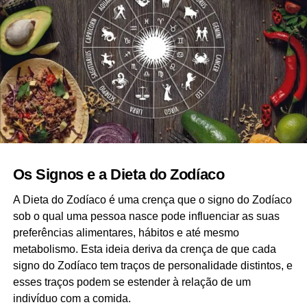
como os de Osíris oferecidos por Set como presente. Esta
prática de recolher partes corporais do falecido contribuiu
para a associação de Anúbis com a mumificação e a sua
representação com a cabeça de um chacal.
Os Signos e a Dieta do Zodíaco
A Dieta do Zodíaco é uma crença que o signo do Zodíaco
sob o qual uma pessoa nasce pode influenciar as suas
preferências alimentares, hábitos e até mesmo
metabolismo. Esta ideia deriva da crença de que cada
Representação de Hórus, Osíris e Ísis
.
signo do Zodíaco tem traços de personalidade distintos, e
esses traços podem se estender à relação de um
Ammit
indivíduo com a comida.