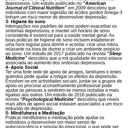
depressivos. Um estudo publicado no
“American
Journal of Clinical Nutrition”
em 2009 descobriu que
indivíduos com maior ingestão de ácidos gordos ômega-3
tinham um risco menor de desenvolver depressão.
3- Higiene do sono
Interrupções nos padrões de sono podem exacerbar os
sintomas depressivos, e manter um horário de sono
consistente é essencial para a saúde mental geral. As
boas práticas de higiene do sono incluem estabelecer
uma hora regular para dormir e acordar, criar uma rotina
relaxante na hora de dormir e criar um ambiente propício
ao sono. Um estudo de 2017 publicado na revista
“Sleep
Medicine”
descobriu que a má qualidade do sono estava
associada ao aumento dos sintomas depressivos.
4- Apoio Social
Ter uma forte rede de apoio de amigos, familiares e entes
queridos pode ajudar a mitigar os efeitos da depressão.
Envolver-se em actividades sociais, juntar-se a grupos de
apoio ou procurar aconselhamento profissional pode
ajudar as pessoas a sentirem-se menos isoladas e mais
ligadas aos outros. Um estudo de 2016 publicado na
revista
“Psychological Medicine”
descobriu que níveis
mais altos de apoio social estavam associados a um risco
reduzido de depressão.
5- Mindfulness e Meditação
Praticar mindfulness e meditação pode ajudar os
indivíduos a desenvolver um maior senso de
autoconsciência e regulação emocional, o que pode ser