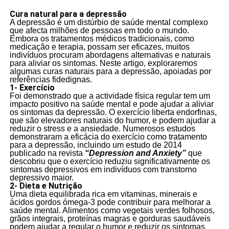
Cura natural para a depressão
A depressão é um distúrbio de saúde mental complexo
que afecta milhões de pessoas em todo o mundo.
Embora os tratamentos médicos tradicionais, como
medicação e terapia, possam ser eficazes, muitos
indivíduos procuram abordagens alternativas e naturais
para aliviar os sintomas. Neste artigo, exploraremos
algumas curas naturais para a depressão, apoiadas por
referências fidedignas.
1- Exercício
Foi demonstrado que a actividade física regular tem um
impacto positivo na saúde mental e pode ajudar a aliviar
os sintomas da depressão. O exercício liberta endorfinas,
que são elevadores naturais do humor, e podem ajudar a
reduzir o stress e a ansiedade. Numerosos estudos
demonstraram a eficácia do exercício como tratamento
para a depressão, incluindo um estudo de 2014
publicado na revista
“Depression and Anxiety”
que
descobriu que o exercício reduziu significativamente os
sintomas depressivos em indivíduos com transtorno
depressivo maior.
2- Dieta e Nutrição
Uma dieta equilibrada rica em vitaminas, minerais e
ácidos gordos ómega-3 pode contribuir para melhorar a
saúde mental. Alimentos como vegetais verdes folhosos,
grãos integrais, proteínas magras e gorduras saudáveis
podem ajudar a regular o humor e reduzir os sintomas