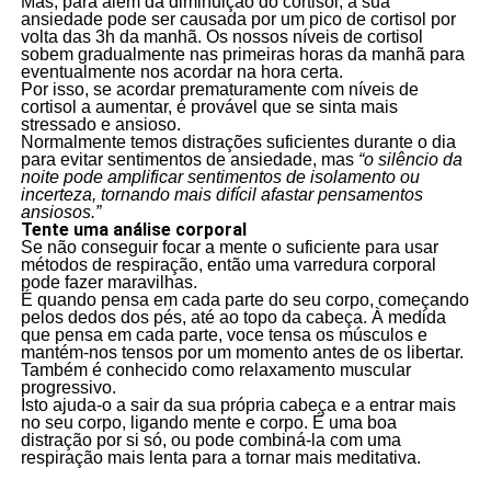
Mas, para além da diminuição do cortisol, a sua
ansiedade pode ser causada por um pico de cortisol por
volta das 3h da manhã. Os nossos níveis de cortisol
sobem gradualmente nas primeiras horas da manhã para
eventualmente nos acordar na hora certa.
Por isso, se acordar prematuramente com níveis de
cortisol a aumentar, é provável que se sinta mais
stressado e ansioso.
Normalmente temos distrações suficientes durante o dia
para evitar sentimentos de ansiedade, mas
“o silêncio da
noite pode amplificar sentimentos de isolamento ou
incerteza, tornando mais difícil afastar pensamentos
ansiosos.”
Tente uma análise corporal
Se não conseguir focar a mente o suficiente para usar
métodos de respiração, então uma varredura corporal
pode fazer maravilhas.
É quando pensa em cada parte do seu corpo, começando
pelos dedos dos pés, até ao topo da cabeça. À medida
que pensa em cada parte, voce tensa os músculos e
mantém-nos tensos por um momento antes de os libertar.
Também é conhecido como relaxamento muscular
progressivo.
Isto ajuda-o a sair da sua própria cabeça e a entrar mais
no seu corpo, ligando mente e corpo. É uma boa
distração por si só, ou pode combiná-la com uma
respiração mais lenta para a tornar mais meditativa.