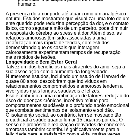
humano.
A presença do amor pode até atuar como um analgésico
natural. Estudos mostraram que visualizar uma foto de um
ente querido pode reduzir a percepção da dor, e o contato
físico, como segurar a mão de um parceiro, pode diminuir
a resposta do cérebro ao stress e à dor. Além disso, as
relações amorosas têm sido associadas a uma
cicatrização mais rápida de feridas, com estudos
demonstrando que os casais que interagem
calorosamente experimentam tempos de recuperação
mais rápidos de lesões.
Longevidade e Bem-Estar Geral
Talvez um dos benefícios mais atraentes do amor seja a
sua associação com o aumento da longevidade.
Numerosos estudos, incluindo um estudo de Harvard de
quase 80 anos, descobriram que indivíduos em
relacionamentos comprometidos e amorosos tendem a
viver vidas mais longas, saudáveis e felizes.
Isso é atribuído a uma combinação de fatores: redução do
risco de doenças crônicas, incentivo mútuo para
comportamentos saudáveis e o profundo apoio emocional
que combate sentimentos de isolamento e solidão.
O isolamento social, ao contrário, tem se mostrado tão
prejudicial à saúde quanto fumar 15 cigarros por dia. O
senso de propósito e realização derivados de conexões
amorosas também contribui significativamente para a
felicidade geral e satisfação com a vida, muitas vezes