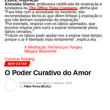
Expira, respiração
Anouska Shenn
, professora certificada de respiração e
fundadora da
The Office Yoga Company
, afirma que
“Para lidar com a ansiedade no momento, são
recomendadas técnicas que dêem ênfase à expiração e
que não tenham suspensão da respiração.”
“Por exemplo, respirar com os lábios apertados, que
envolve inspirar pelo nariz e expirar lentamente pelos
lábios cerrados.”
“Franzir os lábios pode ajudar-nos a expirar mais tempo,
porque o ar é libertado mais lentamente”, explica ela.
A Meditação Perfeita por Yongey
Mingyur Rinponche
Continue Reading
BEM-ESTAR
O Poder Curativo do Amor
Published
1 year ago
on
5 August 2025
By
Fábio Rosa (BILAL)