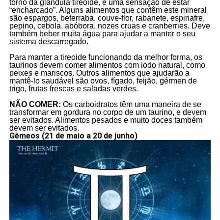
torno da glândula tireoide, e uma sensação de estar
“encharcado”. Alguns alimentos que contêm este mineral
são espargos, beterraba, couve-flor, rabanete, espinafre,
pepino, cebola, abóbora, nozes cruas e cranberries. Deve
também beber muita água para ajudar a manter o seu
sistema descarregado.
Para manter a tireoide funcionando da melhor forma, os
taurinos devem comer alimentos com iodo natural, como
peixes e mariscos. Outros alimentos que ajudarão a
mantê-lo saudável são ovos, fígado, feijão, gérmen de
trigo, frutas frescas e saladas verdes.
NÃO COMER:
Os carboidratos têm uma maneira de se
transformar em gordura no corpo de um taurino, e devem
ser evitados. Alimentos pesados e muito doces também
devem ser evitados.
Gêmeos (21 de maio a 20 de junho)