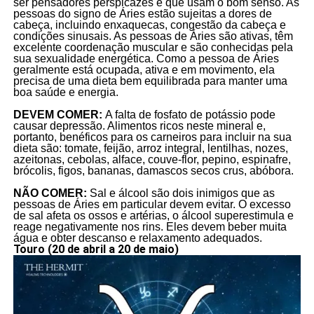
ser pensadores perspicazes e que usam o bom senso. As
pessoas do signo de Áries estão sujeitas a dores de
cabeça, incluindo enxaquecas, congestão da cabeça e
condições sinusais. As pessoas de Áries são ativas, têm
excelente coordenação muscular e são conhecidas pela
sua sexualidade energética. Como a pessoa de Áries
geralmente está ocupada, ativa e em movimento, ela
precisa de uma dieta bem equilibrada para manter uma
boa saúde e energia.
DEVEM COMER:
A falta de fosfato de potássio pode
causar depressão. Alimentos ricos neste mineral e,
portanto, benéficos para os carneiros para incluir na sua
dieta são: tomate, feijão, arroz integral, lentilhas, nozes,
azeitonas, cebolas, alface, couve-flor, pepino, espinafre,
brócolis, figos, bananas, damascos secos crus, abóbora.
NÃO COMER:
Sal e álcool são dois inimigos que as
pessoas de Áries em particular devem evitar. O excesso
de sal afeta os ossos e artérias, o álcool superestimula e
reage negativamente nos rins. Eles devem beber muita
água e obter descanso e relaxamento adequados.
Touro (20 de abril a 20 de maio)