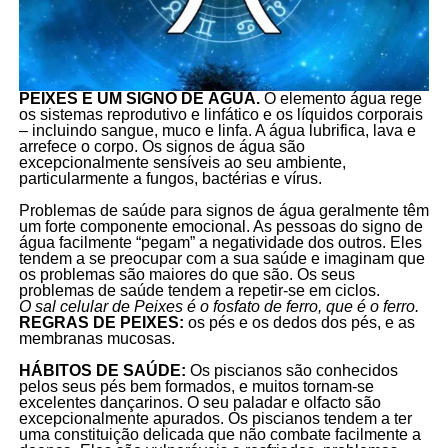
PEIXES É UM SIGNO DE ÁGUA.
O elemento água rege
os sistemas reprodutivo e linfático e os líquidos corporais
– incluindo sangue, muco e linfa. A água lubrifica, lava e
arrefece o corpo. Os signos de água são
excepcionalmente sensíveis ao seu ambiente,
particularmente a fungos, bactérias e vírus.
Problemas de saúde para signos de água geralmente têm
um forte componente emocional. As pessoas do signo de
água facilmente “pegam” a negatividade dos outros. Eles
tendem a se preocupar com a sua saúde e imaginam que
os problemas são maiores do que são. Os seus
problemas de saúde tendem a repetir-se em ciclos.
O sal celular de Peixes é o fosfato de ferro, que é o ferro.
REGRAS DE PEIXES:
os pés e os dedos dos pés, e as
membranas mucosas.
HÁBITOS DE SAÚDE:
Os piscianos são conhecidos
pelos seus pés bem formados, e muitos tornam-se
excelentes dançarinos. O seu paladar e olfacto são
excepcionalmente apurados. Os piscianos tendem a ter
uma constituição delicada que não combate facilmente a