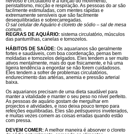
nervoso e circulatório e a função do movimento,
peristaltismo, micção e respiração. As pessoas do ar são
facilmente estimuladas, com mentes rápidas e
extremamente sensíveis que são facilmente
desequilibradas e sobrecarregadas.
O sal celular de Aquário é cloreto de sódio – sal de mesa
comum.
REGRAS DE AQUÁRIO:
sistema circulatório, músculos
das panturrilhas, canelas e tornozelos.
HÁBITOS DE SAÚDE:
Os aquarianos são geralmente
fortes e saudáveis, com boa coordenação, pernas bem
moldadas e tornozelos delgados. Eles tendem a ser muito
ativos mentalmente, mais do que fisicamente, e há uma
ligeira tendência a engordar se não forem cuidadosos.
Eles tendem a sofrer de problemas circulatórios,
endurecimento das artérias, anemia e pressão arterial
baixa.
Os aquarianos precisam de uma dieta saudável para
manter a vitalidade e manter o seu peso no nível perfeito.
As pessoas de aquário gostam de mergulhar em
projectos e atividades, e isso deixa pouco tempo para
refeições equilibradas. Eles são
petisqueiros
inveterados,
e muitas vezes comem as coisas erradas quando estão
com pressa.
DEVEM COMER:
A melhor maneira é absorver o cloreto