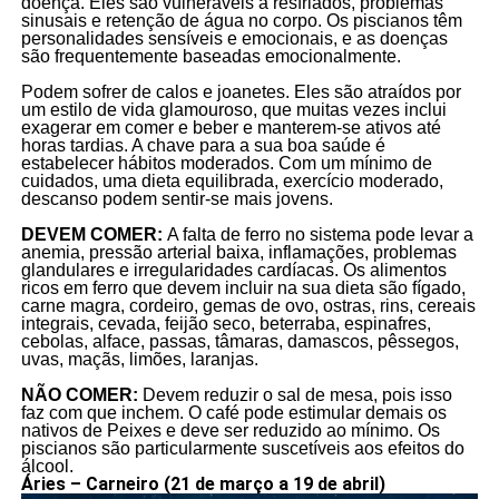
doença. Eles são vulneráveis a resfriados, problemas
sinusais e retenção de água no corpo. Os piscianos têm
personalidades sensíveis e emocionais, e as doenças
são frequentemente baseadas emocionalmente.
Podem sofrer de calos e joanetes. Eles são atraídos por
um estilo de vida glamouroso, que muitas vezes inclui
exagerar em comer e beber e manterem-se ativos até
horas tardias. A chave para a sua boa saúde é
estabelecer hábitos moderados. Com um mínimo de
cuidados, uma dieta equilibrada, exercício moderado,
descanso podem sentir-se mais jovens.
DEVEM COMER:
A falta de ferro no sistema pode levar a
anemia, pressão arterial baixa, inflamações, problemas
glandulares e irregularidades cardíacas. Os alimentos
ricos em ferro que devem incluir na sua dieta são fígado,
carne magra, cordeiro, gemas de ovo, ostras, rins, cereais
integrais, cevada, feijão seco, beterraba, espinafres,
cebolas, alface, passas, tâmaras, damascos, pêssegos,
uvas, maçãs, limões, laranjas.
NÃO COMER:
Devem reduzir o sal de mesa, pois isso
faz com que inchem. O café pode estimular demais os
nativos de Peixes e deve ser reduzido ao mínimo. Os
piscianos são particularmente suscetíveis aos efeitos do
álcool.
Áries – Carneiro (21 de março a 19 de abril)