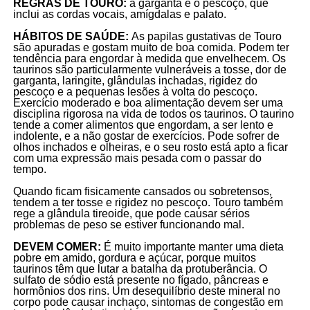
REGRAS DE TOURO:
a garganta e o pescoço, que
inclui as cordas vocais, amígdalas e palato.
HÁBITOS DE SAÚDE:
As papilas gustativas de Touro
são apuradas e gostam muito de boa comida. Podem ter
tendência para engordar à medida que envelhecem. Os
taurinos são particularmente vulneráveis a tosse, dor de
garganta, laringite, glândulas inchadas, rigidez do
pescoço e a pequenas lesões à volta do pescoço.
Exercício moderado e boa alimentação devem ser uma
disciplina rigorosa na vida de todos os taurinos. O taurino
tende a comer alimentos que engordam, a ser lento e
indolente, e a não gostar de exercícios. Pode sofrer de
olhos inchados e olheiras, e o seu rosto está apto a ficar
com uma expressão mais pesada com o passar do
tempo.
Quando ficam fisicamente cansados ou sobretensos,
tendem a ter tosse e rigidez no pescoço. Touro também
rege a glândula tireoide, que pode causar sérios
problemas de peso se estiver funcionando mal.
DEVEM COMER:
É muito importante manter uma dieta
pobre em amido, gordura e açúcar, porque muitos
taurinos têm que lutar a batalha da protuberância. O
sulfato de sódio está presente no fígado, pâncreas e
hormônios dos rins. Um desequilíbrio deste mineral no
corpo pode causar inchaço, sintomas de congestão em