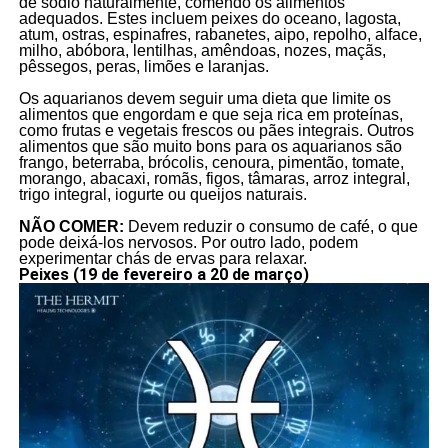
de sódio naturalmente, comendo os alimentos
adequados. Estes incluem peixes do oceano, lagosta,
atum, ostras, espinafres, rabanetes, aipo, repolho, alface,
milho, abóbora, lentilhas, amêndoas, nozes, maçãs,
pêssegos, peras, limões e laranjas.
Os aquarianos devem seguir uma dieta que limite os
alimentos que engordam e que seja rica em proteínas,
como frutas e vegetais frescos ou pães integrais. Outros
alimentos que são muito bons para os aquarianos são
frango, beterraba, brócolis, cenoura, pimentão, tomate,
morango, abacaxi, romãs, figos, tâmaras, arroz integral,
trigo integral, iogurte ou queijos naturais.
NÃO COMER:
Devem reduzir o consumo de café, o que
pode deixá-los nervosos. Por outro lado, podem
experimentar chás de ervas para relaxar.
Peixes (19 de fevereiro a 20 de março)