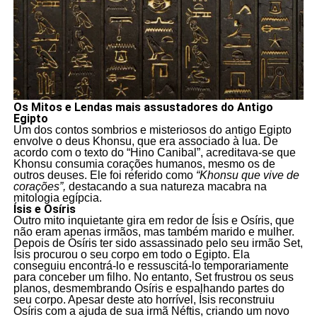
Os Mitos e Lendas mais assustadores do Antigo
Egipto
Um dos contos sombrios e misteriosos do antigo Egipto
envolve o deus Khonsu, que era associado à lua. De
acordo com o texto do “Hino Canibal”, acreditava-se que
Khonsu consumia corações humanos, mesmo os de
outros deuses. Ele foi referido como
“Khonsu que vive de
corações”,
destacando a sua natureza macabra na
mitologia egípcia.
Ísis e Osíris
Outro mito inquietante gira em redor de Ísis e Osíris, que
não eram apenas irmãos, mas também marido e mulher.
Depois de Osíris ter sido assassinado pelo seu irmão Set,
Ísis procurou o seu corpo em todo o Egipto. Ela
conseguiu encontrá-lo e ressuscitá-lo temporariamente
para conceber um filho. No entanto, Set frustrou os seus
planos, desmembrando Osíris e espalhando partes do
seu corpo. Apesar deste ato horrível, Ísis reconstruiu
Osíris com a ajuda de sua irmã Néftis, criando um novo