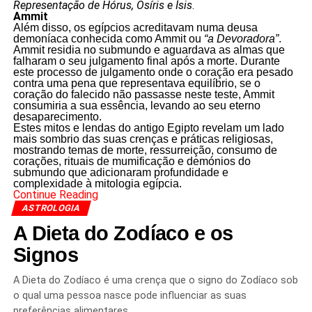
Representação de Hórus, Osíris e Ísis
.
Ammit
Além disso, os egípcios acreditavam numa deusa
demoníaca conhecida como Ammit ou
“a Devoradora”
.
Ammit residia no submundo e aguardava as almas que
falharam o seu julgamento final após a morte. Durante
este processo de julgamento onde o coração era pesado
contra uma pena que representava equilíbrio, se o
coração do falecido não passasse neste teste, Ammit
consumiria a sua essência, levando ao seu eterno
desaparecimento.
Estes mitos e lendas do antigo Egipto revelam um lado
mais sombrio das suas crenças e práticas religiosas,
mostrando temas de morte, ressurreição, consumo de
corações, rituais de mumificação e demónios do
submundo que adicionaram profundidade e
complexidade à mitologia egípcia.
Continue Reading
ASTROLOGIA
A Dieta do Zodíaco e os
Signos
A Dieta do Zodíaco é uma crença que o signo do Zodíaco sob
o qual uma pessoa nasce pode influenciar as suas
preferências alimentares…