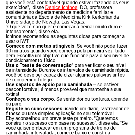
que você está confortável quando estiver fazendo os seus
exercícios”, disse
Denice Ichinoe
, DO, professora
assistente no departamento de medicina familiar e
comunitária da Escola de Medicina Kirk Kerkorian da
Universidade de Nevada, Las Vegas.
“O que você não quer é começar a treinar muito duro e
intensamente”, disse ela.
Ichinoe recomendou as seguintes dicas para começar a
usar o IWT:
Comece com metas atingíveis.
Se você não pode fazer
30 minutos quando você começa pela primeira vez, tudo
bem. Escolha um objetivo que funcione para o seu nível de
condicionamento físico.
Use o “teste de conversação”
para verificar o seu nível
de intensidade. Durante os intervalos de caminhada rápida,
você só deve ser capaz de dizer algumas palavras antes
de recuperar o fôlego.
Use sapatos de apoio para caminhada
– se estiver
desconfortável, é menos provável que mantenha a sua
rotina!
Conheça o seu corpo.
Se sentir dor ou tonturas, abrande
ou pare.
Registe as suas sessões
usando um diário, rastreador de
fitness ou uma simples aplicação no seu telemóvel.
Eby aconselhou um breve teste primeiro. “Queremos
construir o sucesso com base no sucesso”, disse ela. “Se
você quiser embarcar em um programa de treino de
caminhada intervalada, comece baixo e construa