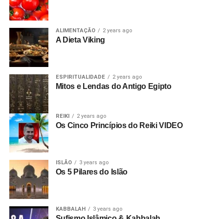
ALIMENTAÇÃO
2 years ago
A Dieta Viking
ESPIRITUALIDADE
2 years ago
Mitos e Lendas do Antigo Egipto
REIKI
2 years ago
Os Cinco Princípios do Reiki VIDEO
ISLÃO
3 years ago
Os 5 Pilares do Islão
KABBALAH
3 years ago
Sufismo Islâmico & Kabbalah