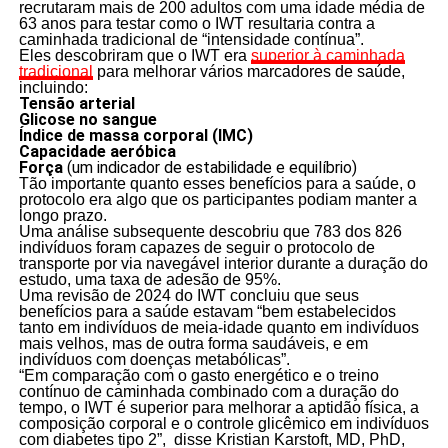
recrutaram mais de 200 adultos com uma idade média de
63 anos para testar como o IWT resultaria contra a
caminhada tradicional de “intensidade contínua”.
Eles descobriram que o IWT era
superior à caminhada
tradicional
para melhorar vários marcadores de saúde,
incluindo:
Tensão arterial
Glicose no sangue
Índice de massa corporal (IMC)
Capacidade aeróbica
Força
(um indicador de estabilidade e equilíbrio)
Tão importante quanto esses benefícios para a saúde, o
protocolo era algo que os participantes podiam manter a
longo prazo.
Uma análise subsequente descobriu que 783 dos 826
indivíduos foram capazes de seguir o protocolo de
transporte por via navegável interior durante a duração do
estudo, uma taxa de adesão de 95%.
Uma revisão de 2024 do IWT concluiu que seus
benefícios para a saúde estavam “bem estabelecidos
tanto em indivíduos de meia-idade quanto em indivíduos
mais velhos, mas de outra forma saudáveis, e em
indivíduos com doenças metabólicas”.
“Em comparação com o gasto energético e o treino
contínuo de caminhada combinado com a duração do
tempo, o IWT é superior para melhorar a aptidão física, a
composição corporal e o controle glicêmico em indivíduos
com diabetes tipo 2”, disse Kristian Karstoft, MD, PhD,