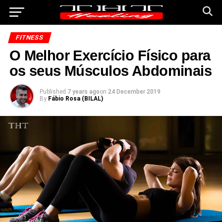
FITNESS
O Melhor Exercício Físico para
os seus Músculos Abdominais
Published
7 years ago
on
24 December 2019
By
Fábio Rosa (BILAL)