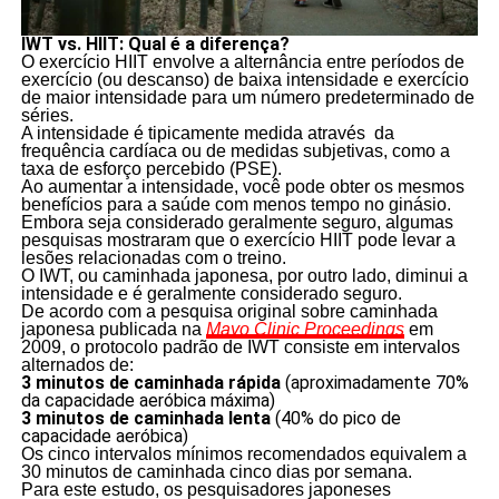
IWT vs. HIIT: Qual é a diferença?
O exercício HIIT envolve a alternância entre períodos de
exercício (ou descanso) de baixa intensidade e exercício
de maior intensidade para um número predeterminado de
séries.
A intensidade é tipicamente medida através da
frequência cardíaca ou de medidas subjetivas, como a
taxa de esforço percebido (PSE).
Ao aumentar a intensidade, você pode obter os mesmos
benefícios para a saúde com menos tempo no ginásio.
Embora seja considerado geralmente seguro, algumas
pesquisas mostraram que o exercício HIIT pode levar a
lesões relacionadas com o treino.
O IWT, ou caminhada japonesa, por outro lado, diminui a
intensidade e é geralmente considerado seguro.
De acordo com a pesquisa original sobre caminhada
japonesa publicada na
Mayo Clinic Proceedings
em
2009, o protocolo padrão de IWT consiste em intervalos
alternados de:
3 minutos de caminhada rápida
(aproximadamente 70%
da capacidade aeróbica máxima)
3 minutos de caminhada lenta
(40% do pico de
capacidade aeróbica)
Os cinco intervalos mínimos recomendados equivalem a
30 minutos de caminhada cinco dias por semana.
Para este estudo, os pesquisadores japoneses