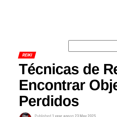
REIKI
Técnicas de Re
Encontrar Obj
Perdidos
Published
1 year ago
on
23 May 2025