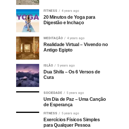
FITNESS
4 years ago
20 Minutos de Yoga para
Digestão e Inchaço
MEDITAÇÃO
4 years ago
Realidade Virtual – Vivendo no
Antigo Egipto
ISLÃO
5 years ago
Dua Shifa – Os 6 Versos de
Cura
SOCIEDADE
5 years ago
Um Dia de Paz – Uma Canção
de Esperança
FITNESS
5 years ago
Exercícios Físicos Simples
para Qualquer Pessoa