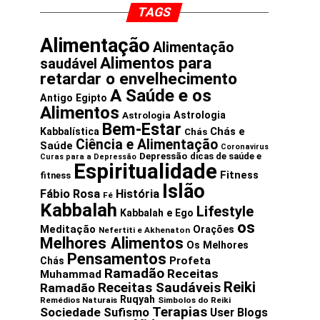
TAGS
Alimentação
Alimentação
Alimentos para
saudável
retardar o envelhecimento
A Saúde e os
Antigo Egipto
Alimentos
Astrologia
Astrologia
Bem-Estar
Chás e
Kabbalística
Chás
Ciência e Alimentação
Saúde
Coronavirus
Depressão
dicas de saúde e
Curas para a Depressão
Espiritualidade
Fitness
fitness
Islão
Fábio Rosa
História
Fé
Kabbalah
Lifestyle
Kabbalah e Ego
os
Meditação
Orações
Nefertiti e Akhenaton
Melhores Alimentos
Os Melhores
Pensamentos
Profeta
Chás
Ramadão
Receitas
Muhammad
Reiki
Receitas Saudáveis
Ramadão
Ruqyah
Remédios Naturais
Simbolos do Reiki
Terapias
Sociedade
Sufismo
User Blogs