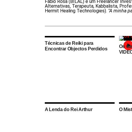
Fábio Rosa (BILAL) é um Freelancer Investi
Alternativas, Terapeuta, Kabbalista, Prof
Hermit Healing Technologies).
"A minha pa
Técnicas de Reiki para
Os Ci
Encontrar Objectos Perdidos
VIDE
A Lenda do Rei Arthur
O Mis