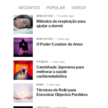
RECENTES
POPULAR
VIDEOS
BEM-ESTAR
7 months ago
Métodos de respiração para
ajudar a dormir
BEM-ESTAR
1 year ago
O Poder Curativo do Amor
FITNESS
1 year ago
Caminhada Japonesa para
melhorar a saúde
cardiometabólica
REIKI
1 year ago
Técnicas de Reiki para
Encontrar Objectos Perdidos
LIFESTYLE
1 year ago