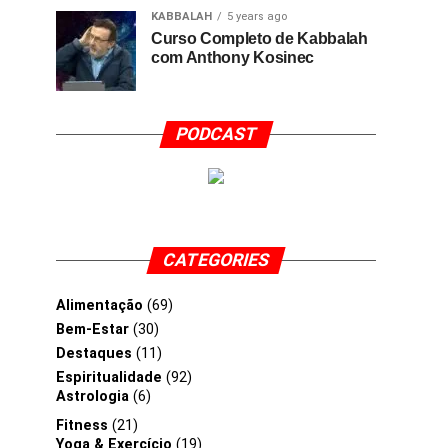
KABBALAH
5 years ago
Curso Completo de Kabbalah
com Anthony Kosinec
PODCAST
CATEGORIES
Alimentação
(69)
Bem-Estar
(30)
Destaques
(11)
Espiritualidade
(92)
Astrologia
(6)
Fitness
(21)
Yoga & Exercício
(19)