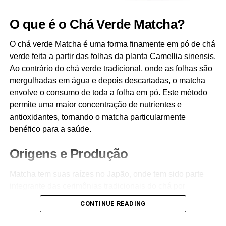
O que é o Chá Verde Matcha?
O chá verde Matcha é uma forma finamente em pó de chá
verde feita a partir das folhas da planta Camellia sinensis.
Ao contrário do chá verde tradicional, onde as folhas são
mergulhadas em água e depois descartadas, o matcha
envolve o consumo de toda a folha em pó. Este método
permite uma maior concentração de nutrientes e
antioxidantes, tornando o matcha particularmente
benéfico para a saúde.
Origens e Produção
Matcha tem suas raízes no Japão, onde tem sido parte
integrante das cerimônias tradicionais do chá por
séculos. O processo de produção começa com o
CONTINUE READING
sombreamento das plantas de chá várias semanas antes
da colheita. Este sombreamento aumenta os níveis de