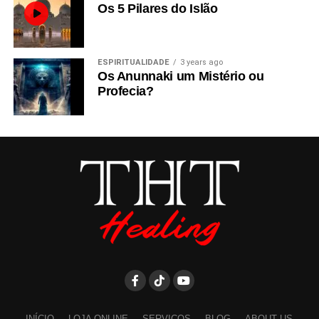
Os 5 Pilares do Islão
ESPIRITUALIDADE
3 years ago
Os Anunnaki um Mistério ou
Profecia?
INÍCIO
LOJA ONLINE
SERVIÇOS
BLOG
ABOUT US