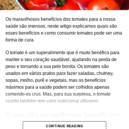
O matcha é particularmente rico em catequinas, uma
classe de antioxidantes encontrados no chá. Estes
Os maravilhosos benefícios dos tomates para a nossa
compostos ajudam a estabilizar os radicais livres nocivos
saúde são imensos, neste artigo explicamos quais são
no corpo, que podem danificar as células e contribuir para
esses benefícios e como consumir tomates pode ser uma
doenças crónicas. O conteúdo antioxidante no matcha é
forma de cura.
significativamente maior do que o encontrado no chá
verde regular, porque ao consumir matcha, você ingere a
O tomate é um superalimento que é muito benéfico para
folha inteira em vez de apenas uma infusão.
manter o seu coração saudável, ajudando na perda de
peso e tornando a sua pele bonita. Os tomates são
2. Apoia a saúde do coração
usados em vários pratos para fazer saladas, chutney,
sopas, molho, purê e vegetais, mas os benefícios
Pesquisas indicam que o matcha pode promover a saúde
máximos para a saúde podem ser colhidos apenas
do coração, reduzindo os níveis de colesterol e reduzindo
comendo-os crus. Mas, para sua surpresa, o tomate
a pressão arterial. Uma revisão sistemática mostrou que o
cozido também tem valor nutricional altissimo.
consumo de chá verde está associado à diminuição dos
riscos de doenças cardiovasculares. Acredita-se que as
Estes são os melhores benefícios
catequinas presentes em matcha melhoram os perfis
para a saúde de comer tomates:
lipídicos e melhoram a função cardíaca global.
CONTINUE READING