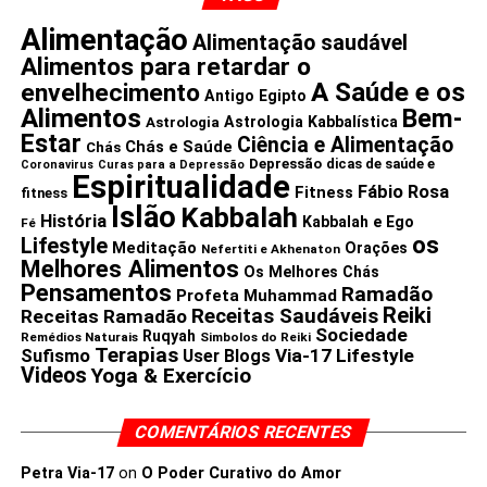
fibra insolúvel. Ambas as fibras são essenciais para a
Alimentação
Alimentação saudável
perda de peso. A fibra solúvel no tomate forma um gel
Alimentos para retardar o
como substância no intestino grosso que funciona como
A Saúde e os
envelhecimento
fonte de alimento para as boas bactérias intestinais.
Antigo Egipto
Alimentos
Bem-
Ajuda a reduzir a absorção de alimentos tornando-o mais
Astrologia Kabbalística
Astrologia
Estar
Ciência e Alimentação
Chás e Saúde
cheio, por isso leva à perda de peso.
Chás
Depressão
dicas de saúde e
Coronavirus
Curas para a Depressão
Espiritualidade
Fábio Rosa
Fitness
fitness
Está cientificamente provado que comer tomate pode
Islão
Kabbalah
História
aumentar o metabolismo lipídico, estimulando a
Kabbalah e Ego
Fé
os
Lifestyle
expressão de genes associados à oxidação de ácidos
Meditação
Orações
Nefertiti e Akhenaton
Melhores Alimentos
Os Melhores Chás
gordos. Ajuda no corte de calorias e a queimar gordura
Pensamentos
Ramadão
Profeta Muhammad
facilmente.
Reiki
Receitas Saudáveis
Receitas Ramadão
Sociedade
Ruqyah
Remédios Naturais
Simbolos do Reiki
Agora que você já conhece os melhores benefícios de
Terapias
Via-17 Lifestyle
Sufismo
User Blogs
Videos
Yoga & Exercício
comer Tomate. faça um favor a si mesmo e coma tomates
crus ou cozidos para obter o máximo de benefícios para o
seu corpo e viver uma vida saudável.
COMENTÁRIOS RECENTES
Petra Via-17
on
O Poder Curativo do Amor