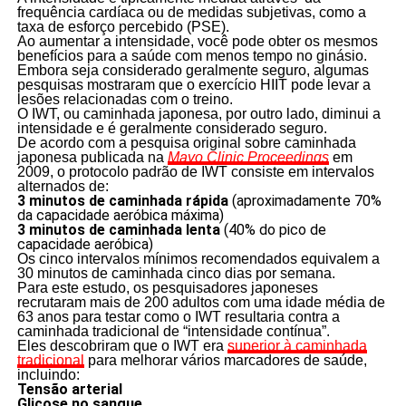
frequência cardíaca ou de medidas subjetivas, como a
taxa de esforço percebido (PSE).
Ao aumentar a intensidade, você pode obter os mesmos
benefícios para a saúde com menos tempo no ginásio.
Embora seja considerado geralmente seguro, algumas
pesquisas mostraram que o exercício HIIT pode levar a
lesões relacionadas com o treino.
O IWT, ou caminhada japonesa, por outro lado, diminui a
intensidade e é geralmente considerado seguro.
De acordo com a pesquisa original sobre caminhada
japonesa publicada na
Mayo Clinic Proceedings
em
2009, o protocolo padrão de IWT consiste em intervalos
alternados de:
3 minutos de caminhada rápida
(aproximadamente 70%
da capacidade aeróbica máxima)
3 minutos de caminhada lenta
(40% do pico de
capacidade aeróbica)
Os cinco intervalos mínimos recomendados equivalem a
30 minutos de caminhada cinco dias por semana.
Para este estudo, os pesquisadores japoneses
recrutaram mais de 200 adultos com uma idade média de
63 anos para testar como o IWT resultaria contra a
caminhada tradicional de “intensidade contínua”.
Eles descobriram que o IWT era
superior à caminhada
tradicional
para melhorar vários marcadores de saúde,
incluindo:
Tensão arterial
Glicose no sangue