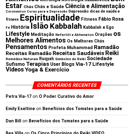
Estar
Ciência e Alimentação
Chás e Saúde
Chás
Depressão
dicas de saúde e
Coronavirus
Curas para a Depressão
Espiritualidade
Fábio Rosa
Fitness
fitness
Islão
Kabbalah
História
Kabbalah e Ego
Fé
os
Lifestyle
Meditação
Orações
Nefertiti e Akhenaton
Melhores Alimentos
Os Melhores Chás
Pensamentos
Ramadão
Profeta Muhammad
Reiki
Receitas Saudáveis
Receitas Ramadão
Sociedade
Ruqyah
Remédios Naturais
Simbolos do Reiki
Terapias
Via-17 Lifestyle
Sufismo
User Blogs
Videos
Yoga & Exercício
COMENTÁRIOS RECENTES
Petra Via-17
on
O Poder Curativo do Amor
Emily Eseltine
on
Benefícios dos Tomates para a Saúde
Dan Bill
on
Benefícios dos Tomates para a Saúde
Bea Villa
on
Os Cinco Princípios do Reiki VIDEO