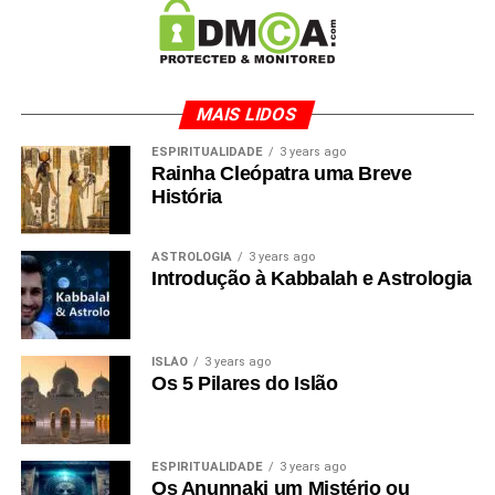
MAIS LIDOS
ESPIRITUALIDADE
3 years ago
Rainha Cleópatra uma Breve
História
ASTROLOGIA
3 years ago
Introdução à Kabbalah e Astrologia
ISLÃO
3 years ago
Os 5 Pilares do Islão
ESPIRITUALIDADE
3 years ago
Os Anunnaki um Mistério ou