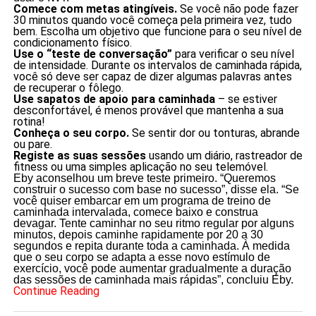
Comece com metas atingíveis.
Se você não pode fazer
30 minutos quando você começa pela primeira vez, tudo
bem. Escolha um objetivo que funcione para o seu nível de
condicionamento físico.
Use o “teste de conversação”
para verificar o seu nível
de intensidade. Durante os intervalos de caminhada rápida,
você só deve ser capaz de dizer algumas palavras antes
de recuperar o fôlego.
Use sapatos de apoio para caminhada
– se estiver
desconfortável, é menos provável que mantenha a sua
rotina!
Conheça o seu corpo.
Se sentir dor ou tonturas, abrande
ou pare.
Registe as suas sessões
usando um diário, rastreador de
fitness ou uma simples aplicação no seu telemóvel.
Eby aconselhou um breve teste primeiro. “Queremos
construir o sucesso com base no sucesso”, disse ela. “Se
você quiser embarcar em um programa de treino de
caminhada intervalada, comece baixo e construa
devagar. Tente caminhar no seu ritmo regular por alguns
minutos, depois caminhe rapidamente por 20 a 30
segundos e repita durante toda a caminhada. À medida
que o seu corpo se adapta a esse novo estímulo de
exercício, você pode aumentar gradualmente a duração
das sessões de caminhada mais rápidas”, concluiu Eby.
Continue Reading