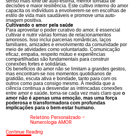
senso mais forte de auto-estima, melhor tomada de
decisões e maior resiliência. Este cultivo interno do amor
capacita os indivíduos a envolverem-se em escolhas de
estilo de vida mais saudáveis e promove uma auto-
imagem positiva.
Cultivando o amor pela saúde
Para aproveitar o poder curativo do amor, é essencial
cultivar e nutrir várias formas de relacionamentos
amorosos. Isso inclui parcerias românticas, laços
familiares, amizades e envolvimento da comunidade por
meio de atividades como voluntariado. Comunicação
eficaz, empatia, respeito mútuo e experiências
compartilhadas são fundamentais para construir
conexões fortes e solidárias.
Os benefícios do amor não se limitam a grandes gestos,
mas encontram-se nos momentos quotidianos de
gratidão, escuta ativa e bondade, tanto para com os
outros como para consigo mesmo. À medida que a
ciência continua a desvendar as intrincadas conexões
entre amor e saúde, torna-se cada vez mais claro que
o
amor não é apenas uma emoção, mas uma força
poderosa e transformadora com profundas
implicações para o bem-estar humano.
Relatório Personalizado –
Numerologia AMOR
Continue Reading