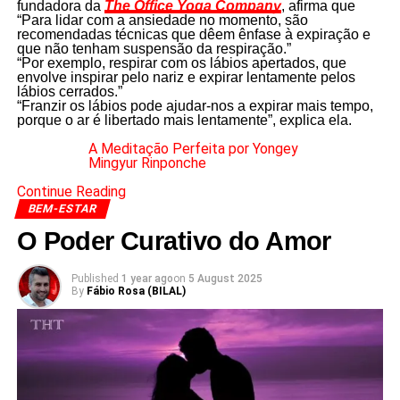
fundadora da
The Office Yoga Company
, afirma que
“Para lidar com a ansiedade no momento, são
recomendadas técnicas que dêem ênfase à expiração e
que não tenham suspensão da respiração.”
“Por exemplo, respirar com os lábios apertados, que
envolve inspirar pelo nariz e expirar lentamente pelos
lábios cerrados.”
“Franzir os lábios pode ajudar-nos a expirar mais tempo,
porque o ar é libertado mais lentamente”, explica ela.
A Meditação Perfeita por Yongey
Mingyur Rinponche
Continue Reading
BEM-ESTAR
O Poder Curativo do Amor
Published
1 year ago
on
5 August 2025
By
Fábio Rosa (BILAL)