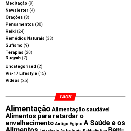
Meditação
(9)
Newsletter
(4)
Orações
(8)
Pensamentos
(30)
Reiki
(24)
Remédios Naturais
(33)
Sufismo
(9)
Terapias
(20)
Ruqyah
(7)
Uncategorised
(2)
Via-17 Lifestyle
(15)
Videos
(25)
TAGS
Alimentação
Alimentação saudável
Alimentos para retardar o
A Saúde e os
envelhecimento
Antigo Egipto
Alimentos
Bem-
Astrologia Kabbalística
Astrologia