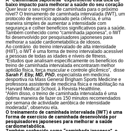
baixo impacto para melhorar a saúde do seu coração
Quer levar o seu regime de caminhada para o próximo
nível? O treinamento de caminhada intervalada (IWT), um
protocolo de exercício apoiado pela ciência, é uma
maneira simples de aumentar a intensidade com
segurança e colher benefícios significativos para a saúde.
Também conhecido como “caminhada japonesa”, o IWT
foi desenvolvido por pesquisadores japoneses para
melhorar a saúde cardiometabólica de idosos.
Ao contrário do treino intervalado de alta intensidade
(HIIT), o IWT é uma forma de treino intervalado acessível
a pessoas de todas as idades e níveis de fitness.
“Estudos que analisam especificamente os benefícios do
treino de caminhada intervalada encontraram melhor
aptidão física, força muscular e controle glicêmico”, disse
Sarah F. Eby, MD, PhD
, especialista em medicina
desportiva na Mass General Brigham Sports Medicine e
professora assistente de medicina física e reabilitação na
Harvard Medical School, à Revista Healthline.
“Além disso, o treino de caminhada intervalada é uma
óptima maneira de fazer os 150 minutos recomendados
por semana de actividade aeróbica de intensidade
moderada”, observou ela.
O treinamento de caminhada intervalada (IWT) é uma
forma de exercício de caminhada desenvolvida por
pesquisadores japoneses para melhorar a saúde
cardiometabólica.
Também conhecido como “caminhada japonesa”, o