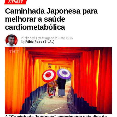
FITNESS
Caminhada Japonesa para
melhorar a saúde
cardiometabólica
Published
1 year ago
on
2 June 2025
By
Fábio Rosa (BILAL)
A “Caminhada Japonesa” experimente esta dica de