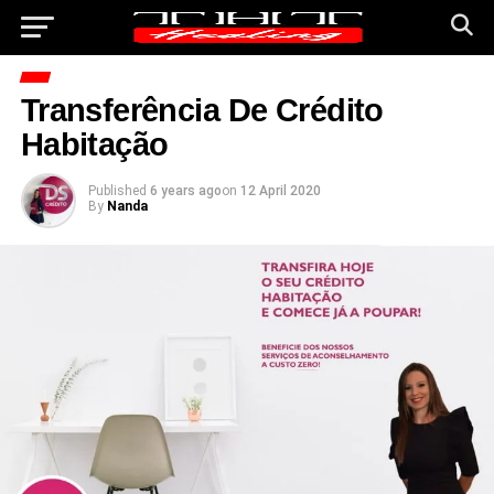
Transferência De Crédito
Habitação
Published
6 years ago
on
12 April 2020
By
Nanda