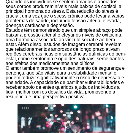
Quando os indivíduos se sentem amados e apoiados,
seus corpos produzem níveis mais baixos de cortisol, a
principal hormona do stress. Esta redução do stress é
crucial, uma vez que o stress crónico pode levar a vários
problemas de saúde, incluindo tensão arterial elevada,
doenças cardíacas e depressão.
Estudos têm demonstrado que um simples abraço pode
baixar a pressão arterial e elevar os níveis de oxitocina,
uma hormona associada ao vínculo social e ao bem-
estar. Além disso, estudos de imagem cerebral revelam
que relacionamentos amorosos de longo prazo ativam
regiões cerebrais ricas em substâncias químicas do bem-
estar, como serotonina e opioides naturais, semelhantes
aos efeitos dos medicamentos ansiolíticos.
O amor também promove um sentimento de segurança e
pertença, que são vitais para a estabilidade mental e
podem reduzir significativamente o risco de depressão e
ansiedade. A capacidade de partilhar vulnerabilidades e
receber apoio de entes queridos ajuda os indivíduos a
lidar melhor com os desafios da vida, promovendo a
resiliência e uma perspectiva positiva.