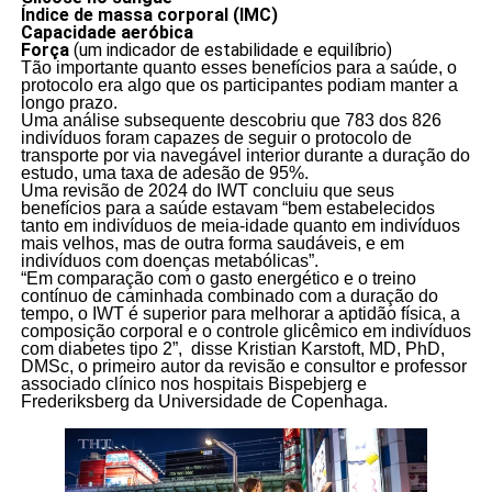
Índice de massa corporal (IMC)
Capacidade aeróbica
Força
(um indicador de estabilidade e equilíbrio)
Tão importante quanto esses benefícios para a saúde, o
protocolo era algo que os participantes podiam manter a
longo prazo.
Uma análise subsequente descobriu que 783 dos 826
indivíduos foram capazes de seguir o protocolo de
transporte por via navegável interior durante a duração do
estudo, uma taxa de adesão de 95%.
Uma revisão de 2024 do IWT concluiu que seus
benefícios para a saúde estavam “bem estabelecidos
tanto em indivíduos de meia-idade quanto em indivíduos
mais velhos, mas de outra forma saudáveis, e em
indivíduos com doenças metabólicas”.
“Em comparação com o gasto energético e o treino
contínuo de caminhada combinado com a duração do
tempo, o IWT é superior para melhorar a aptidão física, a
composição corporal e o controle glicêmico em indivíduos
com diabetes tipo 2”, disse Kristian Karstoft, MD, PhD,
DMSc, o primeiro autor da revisão e consultor e professor
associado clínico nos hospitais Bispebjerg e
Frederiksberg da Universidade de Copenhaga.