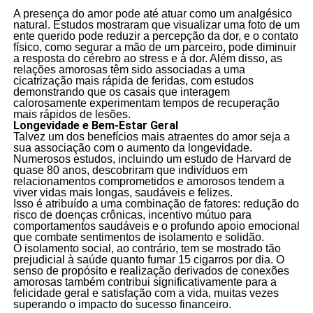
A presença do amor pode até atuar como um analgésico
natural. Estudos mostraram que visualizar uma foto de um
ente querido pode reduzir a percepção da dor, e o contato
físico, como segurar a mão de um parceiro, pode diminuir
a resposta do cérebro ao stress e à dor. Além disso, as
relações amorosas têm sido associadas a uma
cicatrização mais rápida de feridas, com estudos
demonstrando que os casais que interagem
calorosamente experimentam tempos de recuperação
mais rápidos de lesões.
Longevidade e Bem-Estar Geral
Talvez um dos benefícios mais atraentes do amor seja a
sua associação com o aumento da longevidade.
Numerosos estudos, incluindo um estudo de Harvard de
quase 80 anos, descobriram que indivíduos em
relacionamentos comprometidos e amorosos tendem a
viver vidas mais longas, saudáveis e felizes.
Isso é atribuído a uma combinação de fatores: redução do
risco de doenças crônicas, incentivo mútuo para
comportamentos saudáveis e o profundo apoio emocional
que combate sentimentos de isolamento e solidão.
O isolamento social, ao contrário, tem se mostrado tão
prejudicial à saúde quanto fumar 15 cigarros por dia. O
senso de propósito e realização derivados de conexões
amorosas também contribui significativamente para a
felicidade geral e satisfação com a vida, muitas vezes
superando o impacto do sucesso financeiro.