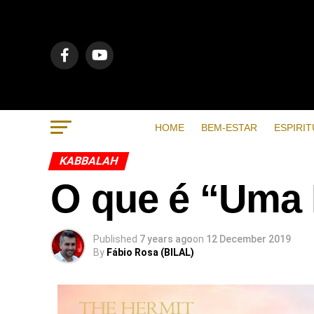
HOME
BEM-ESTAR
ESPIRIT
KABBALAH
O que é “Uma
Published
7 years ago
on
12 December 2019
By
Fábio Rosa (BILAL)