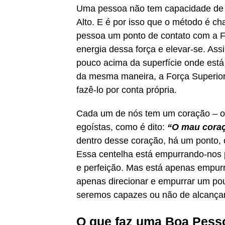
Uma pessoa não tem capacidade de f
Alto. E é por isso que o método é 
pessoa um ponto de contato com a F
energia dessa força e elevar-se. A
pouco acima da superfície onde est
da mesma maneira, a Força Superior
fazê-lo por conta própria.
Cada um de nós tem um coração – o r
egoístas, como é dito:
“O mau cora
dentro desse coração, há um ponto,
Essa centelha está empurrando-nos pa
e perfeição. Mas está apenas empur
apenas direcionar e empurrar um pou
seremos capazes ou não de alcançar
O que faz uma Boa Pess