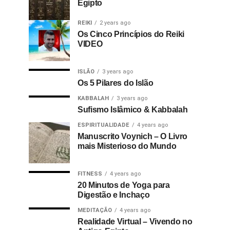
Egipto
REIKI
2 years ago
Os Cinco Princípios do Reiki
VIDEO
ISLÃO
3 years ago
Os 5 Pilares do Islão
KABBALAH
3 years ago
Sufismo Islâmico & Kabbalah
ESPIRITUALIDADE
4 years ago
Manuscrito Voynich – O Livro
mais Misterioso do Mundo
FITNESS
4 years ago
20 Minutos de Yoga para
Digestão e Inchaço
MEDITAÇÃO
4 years ago
Realidade Virtual – Vivendo no