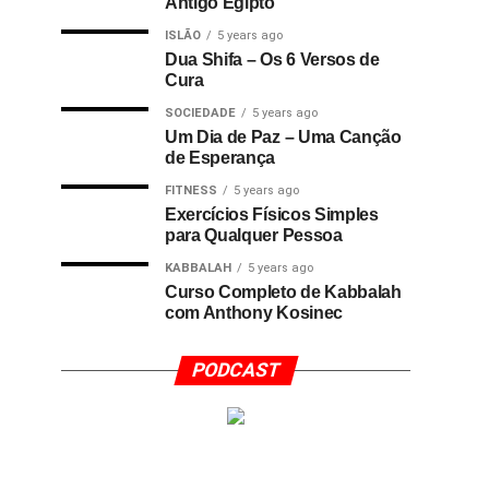
Antigo Egipto
ISLÃO
5 years ago
Dua Shifa – Os 6 Versos de
Cura
SOCIEDADE
5 years ago
Um Dia de Paz – Uma Canção
de Esperança
FITNESS
5 years ago
Exercícios Físicos Simples
para Qualquer Pessoa
KABBALAH
5 years ago
Curso Completo de Kabbalah
com Anthony Kosinec
PODCAST