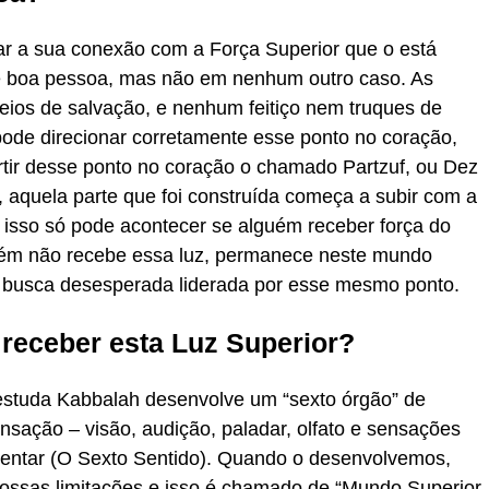
ar a sua conexão com a Força Superior que o está
l e boa pessoa, mas não em nenhum outro caso. As
os de salvação, e nenhum feitiço nem truques de
ode direcionar corretamente esse ponto no coração,
artir desse ponto no coração o chamado Partzuf, ou Dez
, aquela parte que foi construída começa a subir com a
 isso só pode acontecer se alguém receber força do
guém não recebe essa luz, permanece neste mundo
 busca desesperada liderada por esse mesmo ponto.
receber esta Luz Superior?
studa Kabbalah desenvolve um “sexto órgão” de
sação – visão, audição, paladar, olfato e sensações
mentar (O Sexto Sentido). Quando o desenvolvemos,
ossas limitações e isso é chamado de “Mundo Superior