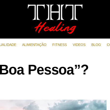
UALIDADE
ALIMENTAÇÃO
FITNESS
VIDEOS
BLOG
C
 Boa Pessoa”?