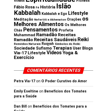
Fitness
fitness
Islão
Fábio Rosa
História
Fé
Kabbalah
Lifestyle
Kabbalah e Ego
os
Meditação
Orações
Nefertiti e Akhenaton
Melhores Alimentos
Os Melhores
Pensamentos
Profeta
Chás
Ramadão
Receitas
Muhammad
Reiki
Receitas Saudáveis
Ramadão
Ruqyah
Remédios Naturais
Simbolos do Reiki
Terapias
Sociedade
Sufismo
User Blogs
Videos
Yoga &
Via-17 Lifestyle
Exercício
COMENTÁRIOS RECENTES
Petra Via-17
on
O Poder Curativo do Amor
Emily Eseltine
on
Benefícios dos Tomates
para a Saúde
Dan Bill
on
Benefícios dos Tomates para a