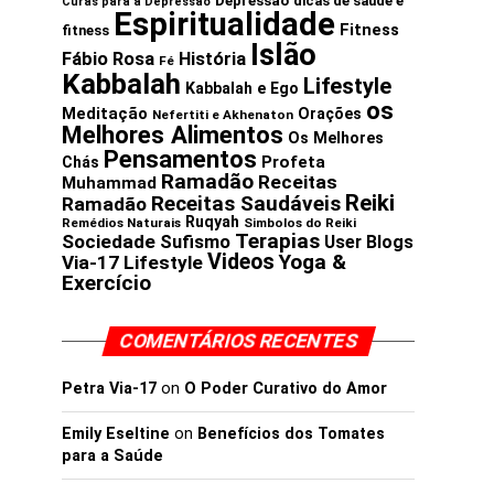
Depressão
dicas de saúde e
Curas para a Depressão
Espiritualidade
Fitness
fitness
Islão
Fábio Rosa
História
Fé
Kabbalah
Lifestyle
Kabbalah e Ego
os
Meditação
Orações
Nefertiti e Akhenaton
Melhores Alimentos
Os Melhores
Pensamentos
Profeta
Chás
Ramadão
Receitas
Muhammad
Reiki
Receitas Saudáveis
Ramadão
Ruqyah
Remédios Naturais
Simbolos do Reiki
Terapias
Sociedade
Sufismo
User Blogs
Videos
Yoga &
Via-17 Lifestyle
Exercício
COMENTÁRIOS RECENTES
Petra Via-17
on
O Poder Curativo do Amor
Emily Eseltine
on
Benefícios dos Tomates
para a Saúde