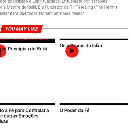
or de Religião e Espiritualidade, Entusiasta por Terapias
or e Mestre de Reiki, É o Fundador da THT-Healing (The Hermit
balhar para que todos tenham uma vida melhor"
YOU MAY LIKE
Os 5 Pilares do Islão
nco Princípios do Reiki
O
o a Fé para Controlar a
O Poder da Fé
 e outras Emoções
ivas