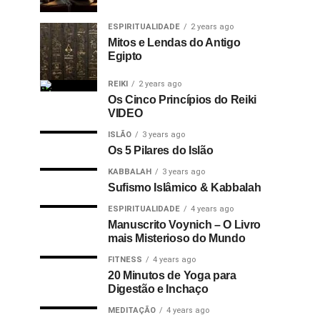
ESPIRITUALIDADE
2 years ago
Mitos e Lendas do Antigo
Egipto
REIKI
2 years ago
Os Cinco Princípios do Reiki
VIDEO
ISLÃO
3 years ago
Os 5 Pilares do Islão
KABBALAH
3 years ago
Sufismo Islâmico & Kabbalah
ESPIRITUALIDADE
4 years ago
Manuscrito Voynich – O Livro
mais Misterioso do Mundo
FITNESS
4 years ago
20 Minutos de Yoga para
Digestão e Inchaço
MEDITAÇÃO
4 years ago