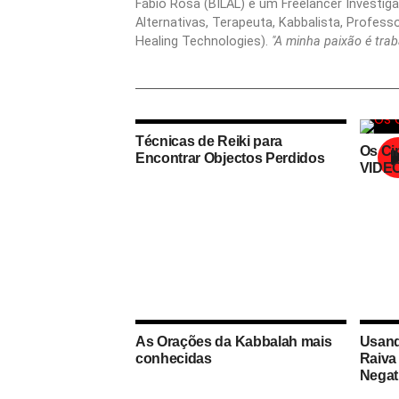
Fábio Rosa (BILAL) é um Freelancer Investigad
Alternativas, Terapeuta, Kabbalista, Profess
Healing Technologies).
"A minha paixão é tra
Técnicas de Reiki para
Os Ci
Encontrar Objectos Perdidos
VIDE
As Orações da Kabbalah mais
Usand
conhecidas
Raiva
Negat