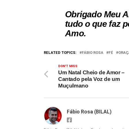
Obrigado Meu A
tudo o que faz 
Amo.
RELATED TOPICS:
FÁBIO ROSA
FÉ
ORAÇ
DON'T MISS
Um Natal Cheio de Amor –
Cantado pela Voz de um
Muçulmano
Fábio Rosa (BILAL)