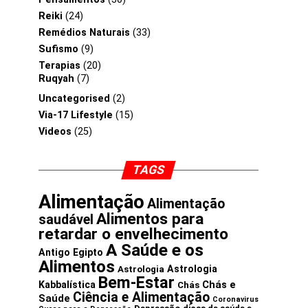
Reiki
(24)
Remédios Naturais
(33)
Sufismo
(9)
Terapias
(20)
Ruqyah
(7)
Uncategorised
(2)
Via-17 Lifestyle
(15)
Videos
(25)
TAGS
Alimentação
Alimentação
Alimentos para
saudável
retardar o envelhecimento
A Saúde e os
Antigo Egipto
Alimentos
Astrologia
Astrologia
Bem-Estar
Chás e
Kabbalística
Chás
Ciência e Alimentação
Saúde
Coronavirus