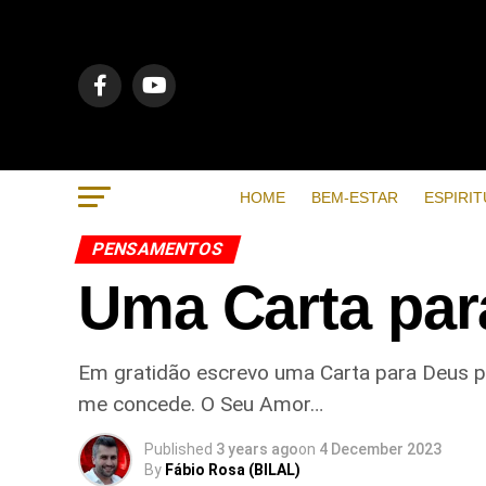
HOME
BEM-ESTAR
ESPIRIT
PENSAMENTOS
Uma Carta par
Em gratidão escrevo uma Carta para Deus p
me concede. O Seu Amor…
Published
3 years ago
on
4 December 2023
By
Fábio Rosa (BILAL)