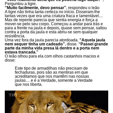
Perguntou a tigre.
“Muito facilmente, devo pensar”
, respondeu o leão
A tigre não tinha tanta certeza no início. Disseram-lhe
tantas vezes que era uma criatura fraca e lamentável…
Mas de repente parecia que sentia energia e força a
mover-se pelo seu corpo. Começou a andar para trás e
para a frente na jaula e depois, quase sem pensar, saltou
contra a porta da jaula e esta abriu-se sem qualquer
resistência.
Uma vez fora da jaula parecia atordoada.
“Aquela jaula
nem sequer tinha um cadeado”
, disse.
“Passei grande
parte da minha vida presa lá dentro e a porta nem
estava trancada.”
O leão olhou para ela com olhos castanhos macios e
disse:
Este tipo de armadilhas não precisam de
fechaduras, pois são as mentiras em que
acreditamos que nos mantêm nas nossas
jaulas… e é a Verdade, somente a Verdade
que nos liberta.