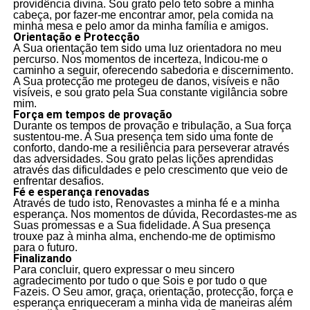
providência divina. Sou grato pelo teto sobre a minha
cabeça, por fazer-me encontrar amor, pela comida na
minha mesa e pelo amor da minha família e amigos.
Orientação e Protecção
A Sua orientação tem sido uma luz orientadora no meu
percurso. Nos momentos de incerteza, Indicou-me o
caminho a seguir, oferecendo sabedoria e discernimento.
A Sua protecção me protegeu de danos, visíveis e não
visíveis, e sou grato pela Sua constante vigilância sobre
mim.
Força em tempos de provação
Durante os tempos de provação e tribulação, a Sua força
sustentou-me. A Sua presença tem sido uma fonte de
conforto, dando-me a resiliência para perseverar através
das adversidades. Sou grato pelas lições aprendidas
através das dificuldades e pelo crescimento que veio de
enfrentar desafios.
Fé e esperança renovadas
Através de tudo isto, Renovastes a minha fé e a minha
esperança. Nos momentos de dúvida, Recordastes-me as
Suas promessas e a Sua fidelidade. A Sua presença
trouxe paz à minha alma, enchendo-me de optimismo
para o futuro.
Finalizando
Para concluir, quero expressar o meu sincero
agradecimento por tudo o que Sois e por tudo o que
Fazeis. O Seu amor, graça, orientação, protecção, força e
esperança enriqueceram a minha vida de maneiras além