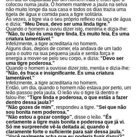
colocou numa jaula. O homem manteve a jaula na selva
não muito longe da sua casa e todos os dias trazia uma
tigela de água e comida para a tigre solitária.
Às vezes, a tigre via o seu próprio reflexo na taça de água
e dizia:
“Meu Deus, devo ser uma linda tigre.”
Quando o homem a ouviu dizer isto, mentiria e dizia-lhe:
“Não, tu não és uma tigre linda. És muito feia. És uma
criatura lamentável.”
Infelizmente, a tigre acreditaria no homem.
Alguns dias, depois de comer, ela andava de um lado
para o outro na sua pequena jaula e sentia força e
energia a mover-se pelo seu corpo, e dizia:
“Devo ser
uma tigre poderosa.”
Quando o homem a ouvisse dizer isto, mentia e dizia-lhe:
“Não, és fraca e insignificante. És uma criatura
lamentável.”
Infelizmente, a tigre acreditaria no homem.
Então, um dia, quando o homem não estava por perto, um
leão passou pela jaula. O leão viu o tigre lá dentro e
falou-lhe:
“Tigre linda e poderosa, o que estás a fazer
dentro dessa jaula?”
“Não gozes de mim”
, respondeu a tigre.
“Sei que não
sou bonita nem poderosa.”
“Não estou a gozar contigo”
, disse o leão.
“És
certamente a tigre mais bonita e poderosa que já vi.
Só me surpreende vê-la deitada aí, quando é
claramente forte o suficiente para sair dessa jaula.”
“Você realmente acha que eu poderia fugir daqui?”
,