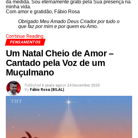
da medida. Sou eternamente grato pela Sua presença na
minha vida.
Com amor e gratidão, Fábio Rosa
Obrigado Meu Amado Deus Criador por tudo o
que faz por mim e por quem eu Amo.
Continue Reading
PENSAMENTOS
Um Natal Cheio de Amor –
Cantado pela Voz de um
Muçulmano
Published
6 years ago
on
24 December 2020
By
Fábio Rosa (BILAL)