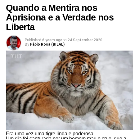
Quando a Mentira nos
Aprisiona e a Verdade nos
Liberta
Published
6 years ago
on
24 September 2020
By
Fábio Rosa (BILAL)
Era uma vez uma tigre linda e poderosa.
Um dia foi capturada por um homem mau e cruel que a