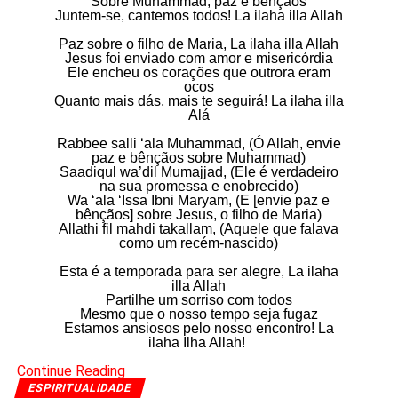
Sobre Muhammad, paz e bênçãos
Juntem-se, cantemos todos! La ilaha illa Allah
Paz sobre o filho de Maria, La ilaha illa Allah
Jesus foi enviado com amor e misericórdia
Ele encheu os corações que outrora eram
ocos
Quanto mais dás, mais te seguirá! La ilaha illa
Alá
Rabbee salli ‘ala Muhammad, (Ó Allah, envie
paz e bênçãos sobre Muhammad)
Saadiqul wa’dil Mumajjad, (Ele é verdadeiro
na sua promessa e enobrecido)
Wa ‘ala ‘Issa Ibni Maryam, (E [envie paz e
bênçãos] sobre Jesus, o filho de Maria)
Allathi fil mahdi takallam, (Aquele que falava
como um recém-nascido)
Esta é a temporada para ser alegre, La ilaha
illa Allah
Partilhe um sorriso com todos
Mesmo que o nosso tempo seja fugaz
Estamos ansiosos pelo nosso encontro! La
ilaha Ilha Allah!
Continue Reading
ESPIRITUALIDADE