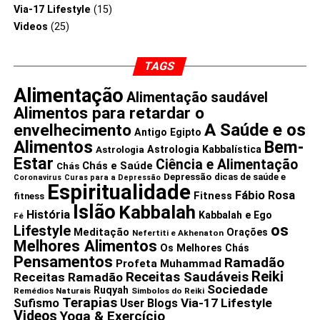
Via-17 Lifestyle
(15)
Videos
(25)
TAGS
Alimentação
Alimentação saudável
Alimentos para retardar o
A Saúde e os
envelhecimento
Antigo Egipto
Alimentos
Bem-
Astrologia Kabbalística
Astrologia
Estar
Ciência e Alimentação
Chás e Saúde
Chás
Depressão
dicas de saúde e
Coronavirus
Curas para a Depressão
Espiritualidade
Fábio Rosa
Fitness
fitness
Islão
Kabbalah
História
Kabbalah e Ego
Fé
os
Lifestyle
Meditação
Orações
Nefertiti e Akhenaton
Melhores Alimentos
Os Melhores Chás
Pensamentos
Ramadão
Profeta Muhammad
Reiki
Receitas Saudáveis
Receitas Ramadão
Sociedade
Ruqyah
Remédios Naturais
Simbolos do Reiki
Terapias
Via-17 Lifestyle
Sufismo
User Blogs
Videos
Yoga & Exercício