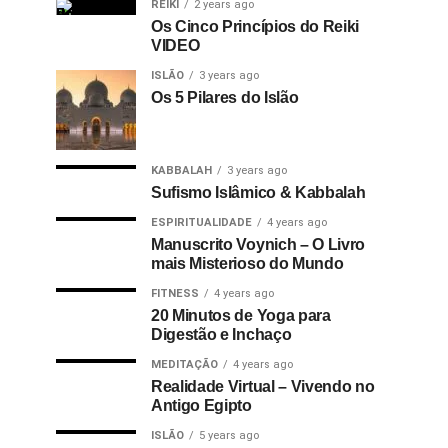
REIKI
2 years ago
Os Cinco Princípios do Reiki
VIDEO
ISLÃO
3 years ago
Os 5 Pilares do Islão
KABBALAH
3 years ago
Sufismo Islâmico & Kabbalah
ESPIRITUALIDADE
4 years ago
Manuscrito Voynich – O Livro
mais Misterioso do Mundo
FITNESS
4 years ago
20 Minutos de Yoga para
Digestão e Inchaço
MEDITAÇÃO
4 years ago
Realidade Virtual – Vivendo no
Antigo Egipto
ISLÃO
5 years ago