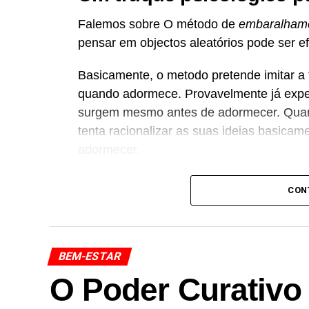
Falemos sobre O método de
embaralhame
pensar em objectos aleatórios pode ser e
Basicamente, o metodo pretende imitar a
quando adormece. Provavelmente já expe
surgem mesmo antes de adormecer. Quand
tenta racionalizar as suas ideias basicam
adormecer.
O embaralhamento cognitivo acelera este 
CON
imaginá-los na sua mente confunde o seu
entre as imagens e, portanto, perceber um 
Para experimentar pela primeira vez, trab
BEM-ESTAR
alguma estrutura aos pensamentos. Por 
O Poder Curativo
Salsicha, Sol, Pau