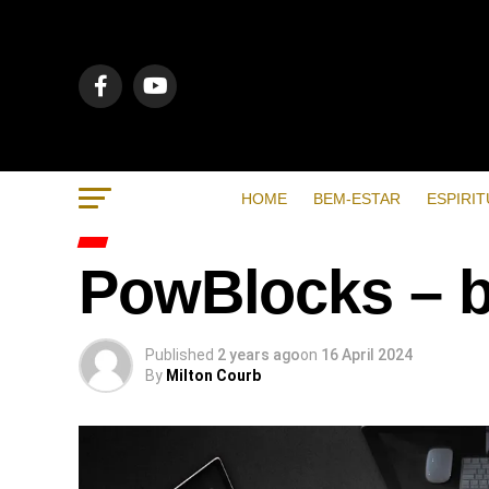
HOME
BEM-ESTAR
ESPIRIT
PowBlocks – b
Published
2 years ago
on
16 April 2024
By
Milton Courb