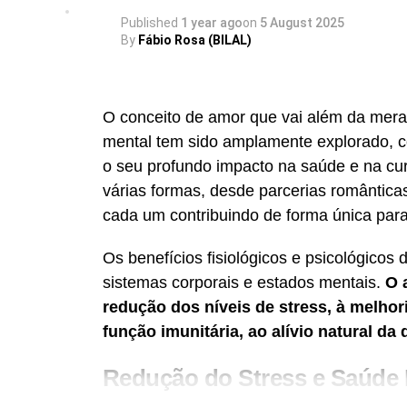
Published
1 year ago
on
5 August 2025
Leopardo, Almoço, Lavanda
By
Fábio Rosa (BILAL)
Ovo, Elefante, Orelha
O conceito de amor que vai além da mera 
Elevador, Locomotiva, Águia
mental tem sido amplamente explorado, c
Cachorrinho, Ervilha, Papoila
o seu profundo impacto na saúde e na cu
várias formas, desde parcerias românticas
cada um contribuindo de forma única para
Os benefícios fisiológicos e psicológicos
sistemas corporais e estados mentais.
O 
redução dos níveis de stress, à melho
função imunitária, ao alívio natural d
Redução do Stress e Saúde 