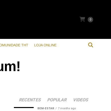
0
OMUNIDADE THT
LOJA ONLINE
eum!
RECENTES
POPULAR
VIDEOS
BEM-ESTAR
7 months ago