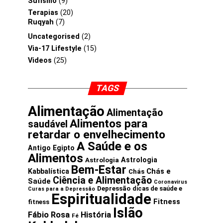
Sufismo
(9)
Terapias
(20)
Ruqyah
(7)
Uncategorised
(2)
Via-17 Lifestyle
(15)
Videos
(25)
TAGS
Alimentação
Alimentação
Alimentos para
saudável
retardar o envelhecimento
A Saúde e os
Antigo Egipto
Alimentos
Astrologia
Astrologia
Bem-Estar
Chás e
Kabbalística
Chás
Ciência e Alimentação
Saúde
Coronavirus
Depressão
dicas de saúde e
Curas para a Depressão
Espiritualidade
Fitness
fitness
Islão
Fábio Rosa
História
Fé