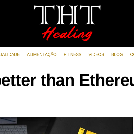
UALIDADE
ALIMENTAÇÃO
FITNESS
VIDEOS
BLOG
C
etter than Ether