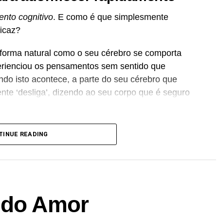
nto cognitivo
. E como é que simplesmente
ficaz?
 forma natural como o seu cérebro se comporta
rienciou os pensamentos sem sentido que
o isto acontece, a parte do seu cérebro que
ente ‘desliga’, dizendo ao seu corpo que é seguro
processo. Pensar em objetos aleatórios e
TINUE READING
 cérebro. Não conseguirá determinar uma ligação
raciocínio e depois ‘desligar-se’.
alhe as letras de uma palavra específica para dar
exemplo:
 do Amor