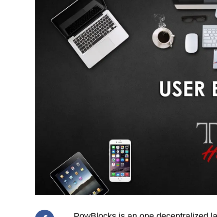
PowBlocks is an one decentralized la