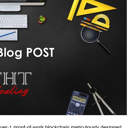
yer-1 proof-of-work blockchain meticulously designed