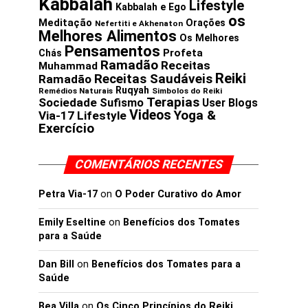
Kabbalah
Lifestyle
Kabbalah e Ego
os
Meditação
Orações
Nefertiti e Akhenaton
Melhores Alimentos
Os Melhores
Pensamentos
Profeta
Chás
Ramadão
Receitas
Muhammad
Reiki
Receitas Saudáveis
Ramadão
Ruqyah
Remédios Naturais
Simbolos do Reiki
Terapias
Sociedade
Sufismo
User Blogs
Videos
Yoga &
Via-17 Lifestyle
Exercício
COMENTÁRIOS RECENTES
Petra Via-17
on
O Poder Curativo do Amor
Emily Eseltine
on
Benefícios dos Tomates
para a Saúde
Dan Bill
on
Benefícios dos Tomates para a
Saúde
Bea Villa
on
Os Cinco Princípios do Reiki