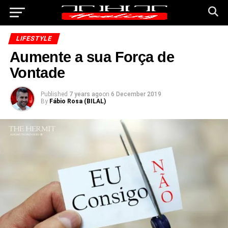
LIFESTYLE
Aumente a sua Força de
Vontade
Published
7 years ago
on
6 December 2019
By
Fábio Rosa (BILAL)