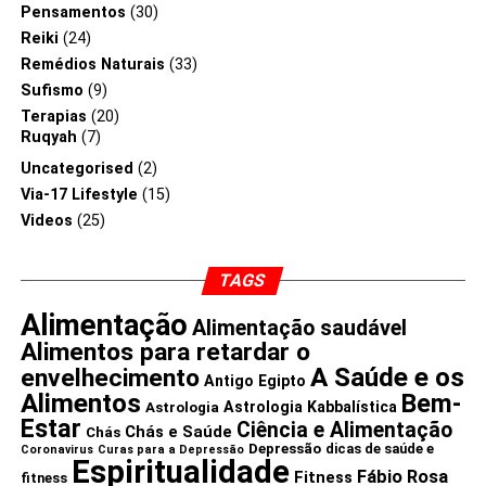
Pensamentos
(30)
Reiki
(24)
Remédios Naturais
(33)
Sufismo
(9)
Terapias
(20)
Ruqyah
(7)
Uncategorised
(2)
Via-17 Lifestyle
(15)
Videos
(25)
TAGS
Alimentação
Alimentação saudável
Alimentos para retardar o
A Saúde e os
envelhecimento
Antigo Egipto
Alimentos
Bem-
Astrologia Kabbalística
Astrologia
Estar
Ciência e Alimentação
Chás e Saúde
Chás
Depressão
dicas de saúde e
Coronavirus
Curas para a Depressão
Espiritualidade
Fábio Rosa
Fitness
fitness