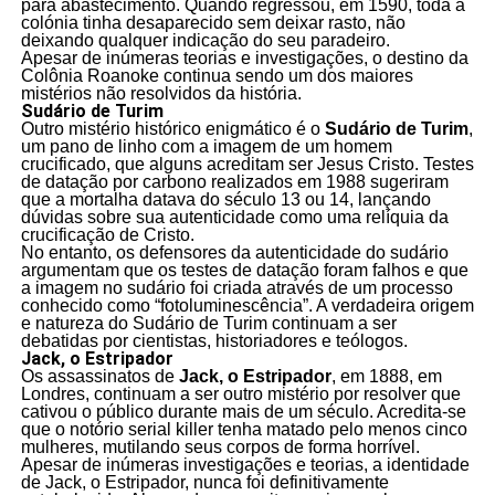
para abastecimento. Quando regressou, em 1590, toda a
colónia tinha desaparecido sem deixar rasto, não
deixando qualquer indicação do seu paradeiro.
Apesar de inúmeras teorias e investigações, o destino da
Colônia Roanoke continua sendo um dos maiores
mistérios não resolvidos da história.
Sudário de Turim
Outro mistério histórico enigmático é o
Sudário de Turim
,
um pano de linho com a imagem de um homem
crucificado, que alguns acreditam ser Jesus Cristo. Testes
de datação por carbono realizados em 1988 sugeriram
que a mortalha datava do século 13 ou 14, lançando
dúvidas sobre sua autenticidade como uma relíquia da
crucificação de Cristo.
No entanto, os defensores da autenticidade do sudário
argumentam que os testes de datação foram falhos e que
a imagem no sudário foi criada através de um processo
conhecido como “fotoluminescência”. A verdadeira origem
e natureza do Sudário de Turim continuam a ser
debatidas por cientistas, historiadores e teólogos.
Jack, o Estripador
Os assassinatos de
Jack, o Estripador
, em 1888, em
Londres, continuam a ser outro mistério por resolver que
cativou o público durante mais de um século. Acredita-se
que o notório serial killer tenha matado pelo menos cinco
mulheres, mutilando seus corpos de forma horrível.
Apesar de inúmeras investigações e teorias, a identidade
de Jack, o Estripador, nunca foi definitivamente