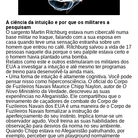
A ciência da intuição e por que os militares a
pesquisam
O sargento Martin Ritchburg estava num cibercafé numa
base militar no Iraque, falando com a sua esposa em
casa quando teve uma sensação estranha sobre um
homem que entrou no café. Ritchburg salvou a vida de 17
pessoas naquele dia porque o seu palpite estava certo e
o homem havia plantado uma bomba.
Relatos como este e outros estimularam os militares dos
EUA a investigar a intuição e até mesmo ter programas
de treino para desenvolvê-la ainda mais.
• Uma forma de intuição é altamente cognitiva. Você pode
pensar nisso como hiperconsciência. O oficial do Corpo
de Fuzileiros Navais Maurice Chipp Naylon, autor de
O
Novo Ministério da Verdade
, descreveu as suas
experiências no Afeganistão. Ele compartilhou que o
treinamento de caçadores de combate do Corpo de
Fuzileiros Navais dos EUA é uma maneira de o Corpo de
Fuzileiros Navais formalizar a instrução de
aperfeiçoamento do seu instinto. Implica tornar-se um
observador agudo. Você treina as suas habilidades de
observação para desvios da norma no seu ambiente.
Quando Chipp estava no Afeganistão patrulhando, por
exemplo, perceber que um
playground
normalmente