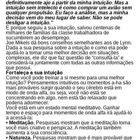
definitivamente ajo a partir da minha intuição. Mas a
intuição sem intelecto é como comprar um avião sem
qualquer propulsão. Eu faço a análise, mas a minha
decisão vem do meu lugar de saber. Não se pode
desligar a intuição.”
E porque seguiu a sua intuição, salvou centenas de
milhares de famílias da classe trabalhadora de
sucumbirem ao desemprego.
Joe Mikels dá bons conselhos semelhantes aos de Lynn.
Dada a sua pesquisa sobre a intuição e como ela pode
ajudá-lo a tomar uma melhor decisão em situações
complexas, ele diz que faz questão de “consultá-la” e
considerá-la juntamente com todas as outras informações
que possui.
Fortaleça a sua intuição
Como você pode treinar a si mesmo para uma melhor
intuição? Pensamentos intuitivos ou momentos a-ha são
mais prováveis surgir quando o seu cérebro está em
modo de onda alfa, ou seja, você não está se
concentrando em algo, nem está tão relaxado que
poderia adormecer.
Você está em um estado mental meditativo. Ganhar
tempo e espaço para momentos de onda alfa irá ajudá-lo
a acessá-la:
• Meditação.
Pesquisas mostram que a meditação torna
você mais criativo e perspicaz. A meditação também
aumenta a sua consciência.
• Natureza.
Pesquisas mostram que é mais provável que