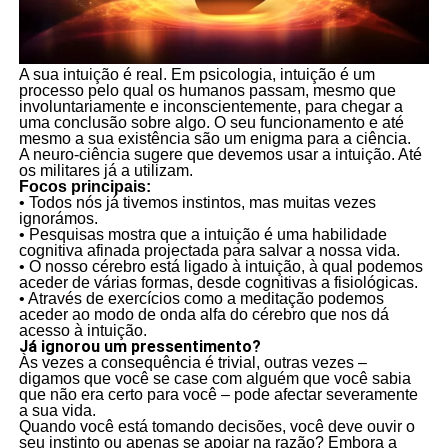
A sua intuição é real. Em psicologia, intuição é um
processo pelo qual os humanos passam, mesmo que
involuntariamente e inconscientemente, para chegar a
uma conclusão sobre algo. O seu funcionamento e até
mesmo a sua existência são um enigma para a ciência.
A neuro-ciência sugere que devemos usar a intuição. Até
os militares já a utilizam.
Focos principais:
• Todos nós já tivemos instintos, mas muitas vezes
ignorámos.
• Pesquisas mostra que a intuição é uma habilidade
cognitiva afinada projectada para salvar a nossa vida.
• O nosso cérebro está ligado à intuição, à qual podemos
aceder de várias formas, desde cognitivas a fisiológicas.
• Através de exercícios como a meditação podemos
aceder ao modo de onda alfa do cérebro que nos dá
acesso à intuição.
Já ignorou um pressentimento?
Às vezes a consequência é trivial, outras vezes –
digamos que você se case com alguém que você sabia
que não era certo para você – pode afectar severamente
a sua vida.
Quando você está tomando decisões, você deve ouvir o
seu instinto ou apenas se apoiar na razão? Embora a