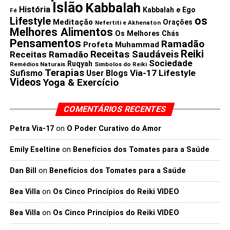
Islão
Kabbalah
História
Kabbalah e Ego
Fé
os
Lifestyle
Meditação
Orações
Nefertiti e Akhenaton
Melhores Alimentos
Os Melhores Chás
Pensamentos
Ramadão
Profeta Muhammad
Reiki
Receitas Saudáveis
Receitas Ramadão
Sociedade
Ruqyah
Remédios Naturais
Simbolos do Reiki
Terapias
Via-17 Lifestyle
Sufismo
User Blogs
Videos
Yoga & Exercício
COMENTÁRIOS RECENTES
Petra Via-17
on
O Poder Curativo do Amor
Emily Eseltine
on
Benefícios dos Tomates para a Saúde
Dan Bill
on
Benefícios dos Tomates para a Saúde
Bea Villa
on
Os Cinco Princípios do Reiki VIDEO
Bea Villa
on
Os Cinco Princípios do Reiki VIDEO