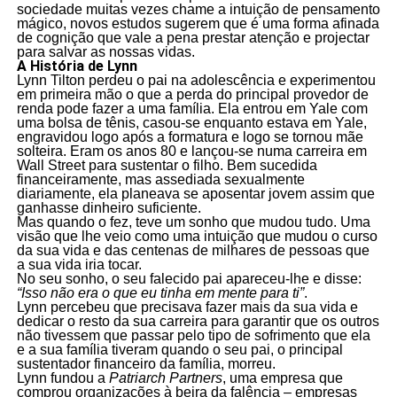
sociedade muitas vezes chame a intuição de pensamento
mágico, novos estudos sugerem que é uma forma afinada
de cognição que vale a pena prestar atenção e projectar
para salvar as nossas vidas.
A História de Lynn
Lynn Tilton perdeu o pai na adolescência e experimentou
em primeira mão o que a perda do principal provedor de
renda pode fazer a uma família. Ela entrou em Yale com
uma bolsa de tênis, casou-se enquanto estava em Yale,
engravidou logo após a formatura e logo se tornou mãe
solteira. Eram os anos 80 e lançou-se numa carreira em
Wall Street para sustentar o filho. Bem sucedida
financeiramente, mas assediada sexualmente
diariamente, ela planeava se aposentar jovem assim que
ganhasse dinheiro suficiente.
Mas quando o fez, teve um sonho que mudou tudo. Uma
visão que lhe veio como uma intuição que mudou o curso
da sua vida e das centenas de milhares de pessoas que
a sua vida iria tocar.
No seu sonho, o seu falecido pai apareceu-lhe e disse:
“Isso não era o que eu tinha em mente para ti”
.
Lynn percebeu que precisava fazer mais da sua vida e
dedicar o resto da sua carreira para garantir que os outros
não tivessem que passar pelo tipo de sofrimento que ela
e a sua família tiveram quando o seu pai, o principal
sustentador financeiro da família, morreu.
Lynn fundou a
Patriarch Partners
, uma empresa que
comprou organizações à beira da falência – empresas