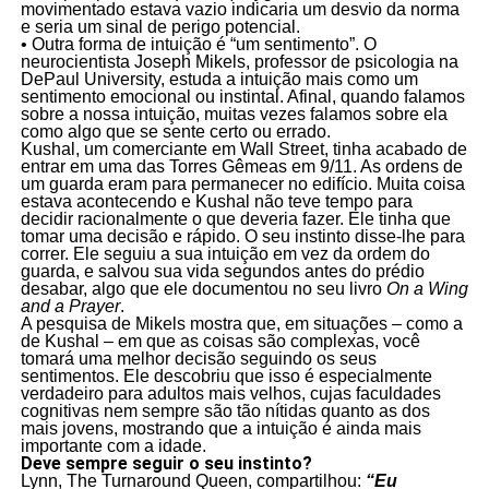
movimentado estava vazio indicaria um desvio da norma
e seria um sinal de perigo potencial.
• Outra forma de intuição é “um sentimento”. O
neurocientista Joseph Mikels, professor de psicologia na
DePaul University, estuda a intuição mais como um
sentimento emocional ou instintal. Afinal, quando falamos
sobre a nossa intuição, muitas vezes falamos sobre ela
como algo que se sente certo ou errado.
Kushal, um comerciante em Wall Street, tinha acabado de
entrar em uma das Torres Gêmeas em 9/11. As ordens de
um guarda eram para permanecer no edifício. Muita coisa
estava acontecendo e Kushal não teve tempo para
decidir racionalmente o que deveria fazer. Ele tinha que
tomar uma decisão e rápido. O seu instinto disse-lhe para
correr. Ele seguiu a sua intuição em vez da ordem do
guarda, e salvou sua vida segundos antes do prédio
desabar, algo que ele documentou no seu livro
On a Wing
and a Prayer
.
A pesquisa de Mikels mostra que, em situações – como a
de Kushal – em que as coisas são complexas, você
tomará uma melhor decisão seguindo os seus
sentimentos. Ele descobriu que isso é especialmente
verdadeiro para adultos mais velhos, cujas faculdades
cognitivas nem sempre são tão nítidas quanto as dos
mais jovens, mostrando que a intuição é ainda mais
importante com a idade.
Deve sempre seguir o seu instinto?
Lynn, The Turnaround Queen, compartilhou:
“Eu