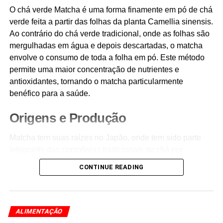
O chá verde Matcha é uma forma finamente em pó de chá
verde feita a partir das folhas da planta Camellia sinensis.
Ao contrário do chá verde tradicional, onde as folhas são
mergulhadas em água e depois descartadas, o matcha
envolve o consumo de toda a folha em pó. Este método
permite uma maior concentração de nutrientes e
antioxidantes, tornando o matcha particularmente
benéfico para a saúde.
Origens e Produção
Matcha tem suas raízes no Japão, onde tem sido parte
integrante das cerimônias tradicionais do chá por
séculos. O processo de produção começa com o
CONTINUE READING
sombreamento das plantas de chá várias semanas antes
da colheita. Este sombreamento aumenta os níveis de
clorofila nas folhas, dando ao matcha a sua cor verde
vibrante e realçando o seu sabor umami devido às
ALIMENTAÇÃO
concentrações mais elevadas do aminoácido L-teanina.