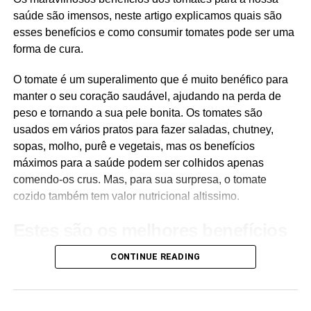
compostos ajudam a estabilizar os radicais livres nocivos
saúde são imensos, neste artigo explicamos quais são
no corpo, que podem danificar as células e contribuir para
esses benefícios e como consumir tomates pode ser uma
doenças crónicas. O conteúdo antioxidante no matcha é
forma de cura.
significativamente maior do que o encontrado no chá
verde regular, porque ao consumir matcha, você ingere a
O tomate é um superalimento que é muito benéfico para
folha inteira em vez de apenas uma infusão.
manter o seu coração saudável, ajudando na perda de
peso e tornando a sua pele bonita. Os tomates são
2. Apoia a saúde do coração
usados em vários pratos para fazer saladas, chutney,
sopas, molho, purê e vegetais, mas os benefícios
Pesquisas indicam que o matcha pode promover a saúde
máximos para a saúde podem ser colhidos apenas
do coração, reduzindo os níveis de colesterol e reduzindo
comendo-os crus. Mas, para sua surpresa, o tomate
a pressão arterial. Uma revisão sistemática mostrou que o
cozido também tem valor nutricional altissimo.
consumo de chá verde está associado à diminuição dos
riscos de doenças cardiovasculares. Acredita-se que as
Estes são os melhores benefícios
catequinas presentes em matcha melhoram os perfis
para a saúde de comer tomates:
lipídicos e melhoram a função cardíaca global.
CONTINUE READING
3. Ajuda no controle de peso