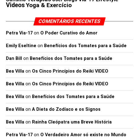
Videos
Yoga & Exercício
fonte de alimento para as boas bactérias intestinais.
Ajuda a reduzir a absorção de alimentos tornando-o mais
cheio, por isso leva à perda de peso.
COMENTÁRIOS RECENTES
Petra Via-17
on
O Poder Curativo do Amor
Está cientificamente provado que comer tomate pode
aumentar o metabolismo lipídico, estimulando a
Emily Eseltine
on
Benefícios dos Tomates para a Saúde
expressão de genes associados à oxidação de ácidos
gordos. Ajuda no corte de calorias e a queimar gordura
Dan Bill
on
Benefícios dos Tomates para a Saúde
facilmente.
Bea Villa
on
Os Cinco Princípios do Reiki VIDEO
Agora que você já
Bea Villa
on
Os Cinco Princípios do Reiki VIDEO
conhece os melhores
Bea Villa
on
Benefícios dos Tomates para a Saúde
benefícios de comer
Bea Villa
on
A Dieta do Zodíaco e os Signos
Tomate. faça um favor a
si mesmo e coma
Bea Villa
on
Rainha Cleópatra uma Breve História
tomates crus ou
Petra Via-17
on
O Verdadeiro Amor só existe no Mundo