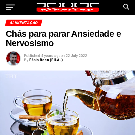
ALIMENTAÇÃO
Chás para parar Ansiedade e
Nervosismo
Published
4 years ago
on
22 July 2022
By
Fábio Rosa (BILAL)