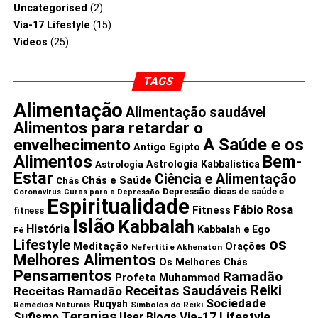
Uncategorised
(2)
do tabagismo. O consumo regular de tomates pode
Via-17 Lifestyle
(15)
reparar os danos pulmonares no corpo.
Videos
(25)
Os investigadores descobriram que as pessoas que
TAGS
consumiram mais de 2 tomates por dia experimentaram
redução nos danos pulmonares, em comparação com
Alimentação
Alimentação saudável
aqueles que consumiram menos de um tomate por dia.
Alimentos para retardar o
Então é preciso comer entre 2-3 tomates diariamente para
A Saúde e os
envelhecimento
Antigo Egipto
os ex-fumadores rapidamente limparem o seu organismo.
Alimentos
Bem-
Astrologia Kabbalística
Astrologia
Estar
Ciência e Alimentação
Chás e Saúde
Ajuda na perda de peso
Chás
Depressão
dicas de saúde e
Coronavirus
Curas para a Depressão
Espiritualidade
Fábio Rosa
Fitness
fitness
Os tomates são realmente baixos em calorias porque um
Islão
Kabbalah
História
tomate contém apenas 18 mg de calorias e comer 2
Kabbalah e Ego
Fé
os
Lifestyle
Meditação
tomates por dia lhe dará menos de 50 calorias. E uma
Orações
Nefertiti e Akhenaton
Melhores Alimentos
Os Melhores Chás
xícara de tomate contém 0,2 g de fibra solúvel e 2 g de
Pensamentos
Ramadão
Profeta Muhammad
fibra insolúvel. Ambas as fibras são essenciais para a
Reiki
Receitas Saudáveis
Receitas Ramadão
perda de peso. A fibra solúvel no tomate forma um gel
Sociedade
Ruqyah
Remédios Naturais
Simbolos do Reiki
Terapias
como substância no intestino grosso que funciona como
Via-17 Lifestyle
Sufismo
User Blogs