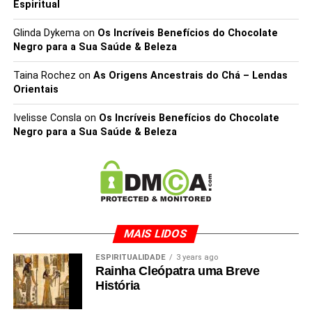
Espiritual
cozidos para obter o
máximo de benefícios
Glinda Dykema
on
Os Incríveis Benefícios do Chocolate
Negro para a Sua Saúde & Beleza
para o seu corpo e
viver uma vida
Taina Rochez
on
As Origens Ancestrais do Chá – Lendas
Orientais
saudável.
Ivelisse Consla
on
Os Incríveis Benefícios do Chocolate
Negro para a Sua Saúde & Beleza
MAIS LIDOS
ESPIRITUALIDADE
3 years ago
Rainha Cleópatra uma Breve
História