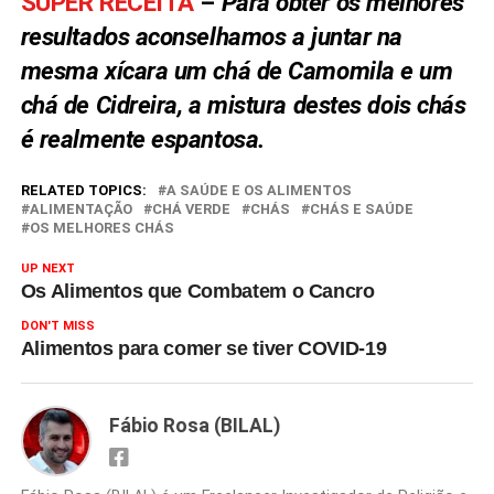
SUPER RECEITA
–
Para obter os melhores
resultados aconselhamos a juntar na
mesma xícara um chá de Camomila e um
chá de Cidreira, a mistura destes dois chás
é realmente espantosa.
RELATED TOPICS:
A SAÚDE E OS ALIMENTOS
ALIMENTAÇÃO
CHÁ VERDE
CHÁS
CHÁS E SAÚDE
OS MELHORES CHÁS
UP NEXT
Os Alimentos que Combatem o Cancro
DON'T MISS
Alimentos para comer se tiver COVID-19
Fábio Rosa (BILAL)