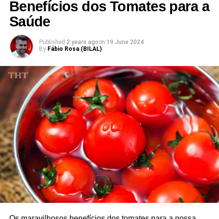
Benefícios dos Tomates para a
Saúde
Após a colheita, as folhas são cozidas no vapor para
evitar a oxidação, depois secas e moídas em um pó fino.
Published
2 years ago
on
19 June 2024
O processo de moagem é crucial, pois determina a
By
Fábio Rosa (BILAL)
textura e a qualidade do matcha. O matcha de alta
qualidade é tipicamente feito a partir de folhas mais
jovens que são escolhidas a dedo.
Benefícios do Chá Verde Matcha
O chá verde Matcha, oferece uma variedade de
benefícios para a saúde devido ao seu perfil nutricional
único. Aqui está uma exploração detalhada dos
benefícios:
1. Rico em antioxidantes
O matcha é particularmente rico em catequinas, uma
classe de antioxidantes encontrados no chá. Estes
Os maravilhosos benefícios dos tomates para a nossa