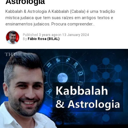
Astrologia
Kabbalah & Astrologia A Kabbalah (Cabala) é uma tradição
mística judaica que tem suas raízes em antigos textos e
ensinamentos judaicos. Procura compreender…
Published
3 years ago
on
13 January 2024
By
Fábio Rosa (BILAL)