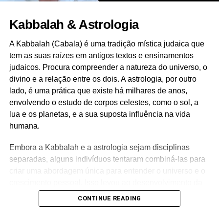
Kabbalah & Astrologia
A Kabbalah (Cabala) é uma tradição mística judaica que
tem as suas raízes em antigos textos e ensinamentos
judaicos. Procura compreender a natureza do universo, o
divino e a relação entre os dois. A astrologia, por outro
lado, é uma prática que existe há milhares de anos,
envolvendo o estudo de corpos celestes, como o sol, a
lua e os planetas, e a sua suposta influência na vida
humana.
Embora a Kabbalah e a astrologia sejam disciplinas
separadas, alguns indivíduos tentaram combiná-las para
criar uma abordagem única para entender o universo e o
crescimento pessoal. Isso levou ao desenvolvimento da
astrologia cabalística, que incorpora sinais astrológicos
CONTINUE READING
nos ensinamentos da Cabala.