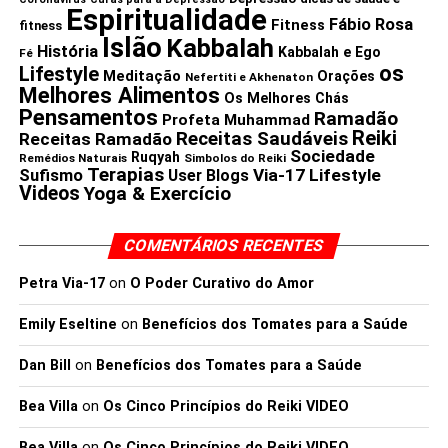
Espiritualidade
Fábio Rosa
Fitness
fitness
Islão
Kabbalah
História
Kabbalah e Ego
Fé
os
Lifestyle
Meditação
Orações
Nefertiti e Akhenaton
Melhores Alimentos
Os Melhores Chás
Pensamentos
Ramadão
Profeta Muhammad
Reiki
Receitas Saudáveis
Receitas Ramadão
Sociedade
Ruqyah
Remédios Naturais
Simbolos do Reiki
Terapias
Via-17 Lifestyle
Sufismo
User Blogs
Videos
Yoga & Exercício
COMENTÁRIOS RECENTES
Petra Via-17
on
O Poder Curativo do Amor
Emily Eseltine
on
Benefícios dos Tomates para a Saúde
Dan Bill
on
Benefícios dos Tomates para a Saúde
Bea Villa
on
Os Cinco Princípios do Reiki VIDEO
Bea Villa
on
Os Cinco Princípios do Reiki VIDEO