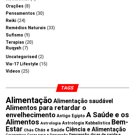
Orações
(8)
“Uma pessoa
Pensamentos
(30)
possuidora de um
Reiki
(24)
Remédios Naturais
(33)
“mau-olhado” carrega
Sufismo
(9)
dentro de si ciúme e
Terapias
(20)
inveja, uma força
Ruqyah
(7)
Uncategorised
(2)
destruidora. Fique
Via-17 Lifestyle
(15)
alerta para não se
Videos
(25)
aproximar dele. Ele
TAGS
pode lhe ferir.”
-O
Zohar-
Alimentação
Alimentação saudável
Alimentos para retardar o
A Saúde e os
envelhecimento
Antigo Egipto
Alimentos
Bem-
Astrologia Kabbalística
Astrologia
Estar
Ciência e Alimentação
Chás e Saúde
Chás
Depressão
dicas de saúde e
Coronavirus
Curas para a Depressão