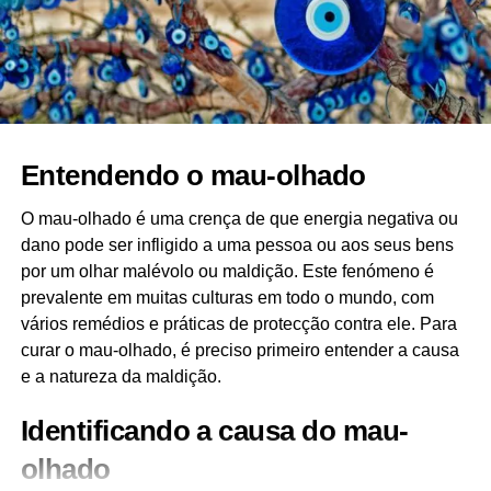
Na astrologia cabalística, existem 12 signos do Zodíaco,
assim como na astrologia tradicional. No entanto, a
interpretação desses signos é diferente, pois eles são
influenciados pelos princípios espirituais e místicos da
Cabala. Abaixo apresentamos uma introdução aos signos
cabalísticos com datas aproximadas e os seus
Entendendo o mau-olhado
significados correspondentes:
O mau-olhado é uma crença de que energia negativa ou
Carneiro
dano pode ser infligido a uma pessoa ou aos seus bens
por um olhar malévolo ou maldição. Este fenómeno é
Áries (21 de março a 19 de abril): Áries, o Carneiro, está
prevalente em muitas culturas em todo o mundo, com
associado à sefira de Xadrez (Bondade Amorosa) na
vários remédios e práticas de protecção contra ele. Para
Cabala. Este signo é regido por Marte e representa
curar o mau-olhado, é preciso primeiro entender a causa
coragem, paixão e energia. As pessoas nascidas sob
e a natureza da maldição.
este signo são líderes naturais, ousadas e aventureiras.
Identificando a causa do mau-
Touro
olhado
Touro (20 de abril a 20 de maio): Touro, o Touro, está