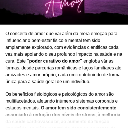
Ovo, Elefante, Orelha
Elevador, Locomotiva, Águia
Cachorrinho, Ervilha, Papoila
O conceito de amor que vai além da mera emoção para
influenciar o bem-estar físico e mental tem sido
amplamente explorado, com evidências científicas cada
vez mais apoiando o seu profundo impacto na saúde e na
cura. Este
“poder curativo do amor”
engloba várias
formas, desde parcerias românticas e laços familiares até
amizades e amor próprio, cada um contribuindo de forma
única para a saúde geral de um indivíduo.
Os benefícios fisiológicos e psicológicos do amor são
multifacetados, afetando inúmeros sistemas corporais e
estados mentais.
O amor tem sido consistentemente
Porque é que ficamos
associado à redução dos níveis de stress, à melhoria
da saúde cardiovascular, ao aumento da função
ansiosos à noite?