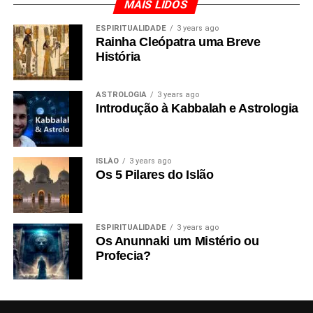
MAIS LIDOS
ESPIRITUALIDADE
3 years ago
Rainha Cleópatra uma Breve
História
ASTROLOGIA
3 years ago
Introdução à Kabbalah e Astrologia
ISLÃO
3 years ago
Os 5 Pilares do Islão
ESPIRITUALIDADE
3 years ago
Os Anunnaki um Mistério ou
Profecia?