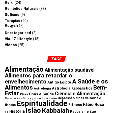
Reiki
(24)
entre amor e saúde, torna-se cada vez mais claro que
o
Remédios Naturais
(33)
amor não é apenas uma emoção, mas uma força
Sufismo
(9)
poderosa e transformadora com profundas
Terapias
(20)
implicações para o bem-estar humano.
Ruqyah
(7)
Uncategorised
(2)
Relatório Personalizado – Numerologia AMOR
Via-17 Lifestyle
(15)
Videos
(25)
TAGS
Alimentação
Alimentação saudável
Alimentos para retardar o
A Saúde e os
envelhecimento
Antigo Egipto
Alimentos
Bem-
Astrologia Kabbalística
Astrologia
Estar
Ciência e Alimentação
Chás e Saúde
Chás
Depressão
dicas de saúde e
Coronavirus
Curas para a Depressão
Espiritualidade
Fábio Rosa
Fitness
fitness
Islão
Kabbalah
História
Kabbalah e Ego
Fé